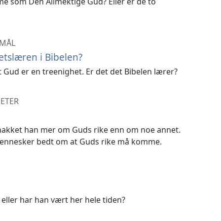
me som Den Allmektige Gud? Eller er de to
SMÅL
etslæren i Bibelen?
 Gud er en treenighet. Er det det Bibelen lærer?
HETER
snakket han mer om Guds rike enn om noe annet.
mennesker bedt om at Guds rike må komme.
eller har han vært her hele tiden?