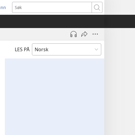
inn
ner
Søk
t
du)
LES PÅ