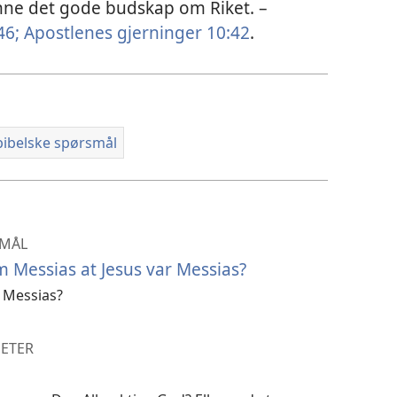
nne det gode budskap om Riket. –
46;
Apostlenes gjerninger 10:42
.
bibelske spørsmål
SMÅL
m Messias at Jesus var Messias?
 Messias?
HETER