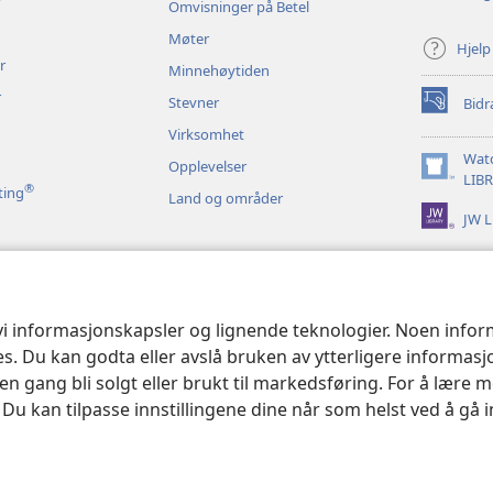
r
Omvisninger på Betel
Møter
Hjelp
r
Minnehøytiden
r
Stevner
Bidr
(åpner
nytt
Virksomhet
vindu)
Wat
Opplevelser
(åpner
LIB
®
ting
Land og områder
nytt
JW L
vindu)
 bibelopplesninger
 vi informasjonskapsler og lignende teknologier. Noen info
ses. Du kan godta eller avslå bruken av ytterligere informas
n gang bli solgt eller brukt til markedsføring. For å lære m
. Du kan tilpasse innstillingene dine når som helst ved å gå 
le and Tract Society of Pennsylvania.
VILKÅR FOR BRUK
|
PERSONVERN