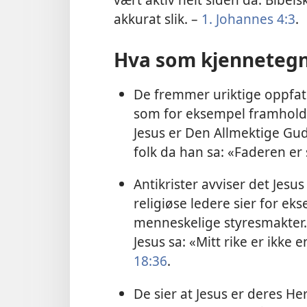
akkurat slik. –
1. Johannes 4:3
.
Hva som kjennetegne
De fremmer uriktige oppfat
som for eksempel framhol
Jesus er Den Allmektige Gud
folk da han sa: «Faderen er 
Antikrister avviser det Jesu
religiøse ledere sier for e
menneskelige styresmakter.
Jesus sa: «Mitt rike er ikke
18:36
.
De sier at Jesus er deres He