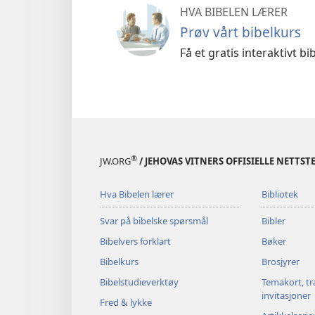
HVA BIBELEN LÆRER
Prøv vårt bibelkurs
Få et gratis interaktivt b
®
JW.ORG
/ JEHOVAS VITNERS OFFISIELLE NETTST
Hva Bibelen lærer
Bibliotek
Svar på bibelske spørsmål
Bibler
Bibelvers forklart
Bøker
Bibelkurs
Brosjyrer
Bibelstudieverktøy
Temakort, tr
invitasjoner
Fred & lykke