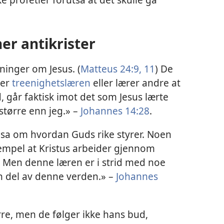
r antikrister
ninger om Jesus. (
Matteus 24:9,
11
) De
der
treenighetslæren
eller lærer andre at
, går faktisk imot det som Jesus lærte
større enn jeg.» –
Johannes 14:28
.
s sa om hvordan Guds rike styrer. Noen
ksempel at Kristus arbeider gjennom
 Men denne læren er i strid med noe
 en del av denne verden.» –
Johannes
rre, men de følger ikke hans bud,