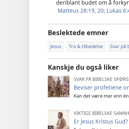
deriblant budet om å forky
Matteus 28:19, 20;
Lukas 6:
Beslektede emner
Jesus
Tro & tilbedelse
Svar på 
Kanskje du også liker
SVAR PÅ BIBELSKE SPØR
Beviser profetiene o
Kan det være mer enn én
VIKTIGE BIBELSKE SANN
Er Jesus Kristus Gud?