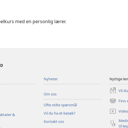
ibelkurs med en personlig lærer.
ED
Nyheter
Nyttige le
Vil d
Om oss
Finn 
(åpner
Ofte stilte spørsmål
nytt
Video
Vil du ha et besøk?
vindu)
aktater &
Medis
Kontakt oss
til le