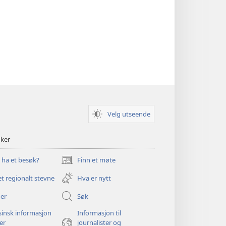
Velg utseende
nker
u ha et besøk?
Finn et møte
(åpner
nytt
et regionalt stevne
Hva er nytt
vindu)
er
Søk
insk informasjon
Informasjon til
ger
journalister og