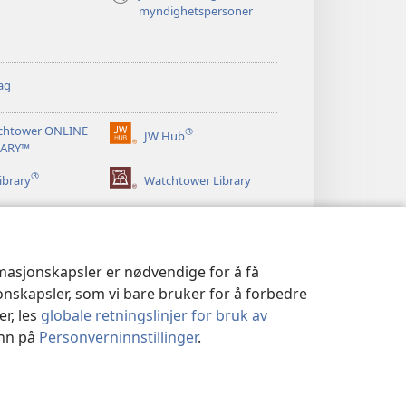
myndighetspersoner
ag
chtower ONLINE
®
JW Hub
(åpner
RARY™
nytt
®
vindu)
ibrary
Watchtower Library
rmasjonskapsler er nødvendige for å få
jonskapsler, som vi bare bruker for å forbedre
er, les
globale retningslinjer for bruk av
inn på
Personverninnstillinger
.
|
PERSONVERNINNSTILLINGER