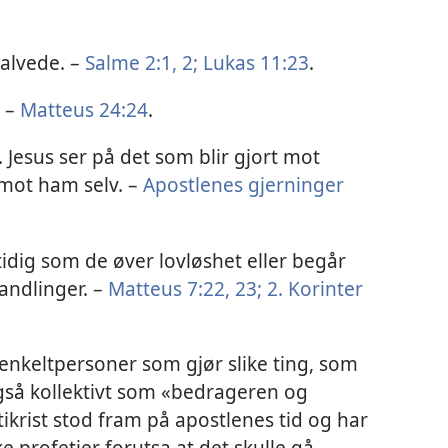
Salvede. –
Salme 2:1, 2;
Lukas 11:23
.
. –
Matteus 24:24
.
. Jesus ser på det som blir gjort mot
 mot ham selv. –
Apostlenes gjerninger
tidig som de øver lovløshet eller begår
andlinger. –
Matteus 7:22, 23;
2. Korinter
r enkeltpersoner som gjør slike ting, som
gså kollektivt som «bedrageren og
tikrist stod fram på apostlenes tid og har
ke profetier forutsa at det skulle gå