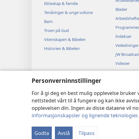
Artikkelserie
Ekteskap & familie
Blader
Tenåringer & unge voksne
Arbeidshefte
Barn
Programme
Troen på Gud
Indekser
Vitenskapen & Bibelen
Veiledninger
Historien & Bibelen
JW Broadcas
Videoer
Musikk
Personverninnstillinger
Hørespill
Dramatiserte
For å gi deg en best mulig opplevelse bruker
nettstedet vårt til å fungere og kan ikke avvi
opplevelsen din. Ingen av disse dataene vil noe
informasjonskapsler og lignende teknologier
Copyright
© 2026 Watch Tower Bib
Godta
Avslå
Tilpass