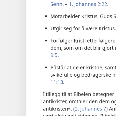
Sønn
. –
1. Johannes 2:22
.
Motarbeider Kristus, Guds 
Utgir seg for å være Kristus
Forfølger Kristi etterfølgere
dem, som om det blir gjort
9:5
.
Påstår at de er kristne, sam
svikefulle og bedragerske h
11:13
.
I tillegg til at Bibelen betegne
antikrister, omtaler den dem o
antikristen». (
2. Johannes 7
) An
vært aktiv helt siden da. Bibels