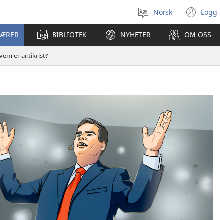
Norsk
Logg 
Velg
(åp
språk
nyt
LÆRER
BIBLIOTEK
NYHETER
OM OSS
vin
vem er antikrist?