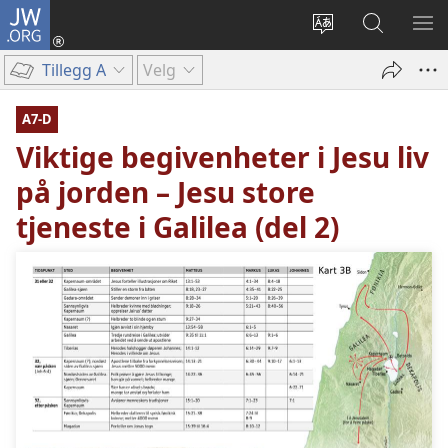
JW.ORG
Logg
inn
Endre
Søk
VIS
(åpner
språk
på
ME
Tillegg A
Velg
nytt
JW.ORG
vindu)
A7-D
Viktige begivenheter i Jesu liv
på jorden – Jesu store
tjeneste i Galilea (del 2)