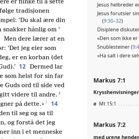
re er flinke til å sette
Jesus helbreder e
 følge tradisjonen
Jesus forutsier s
mpel: ‘Du skal ære din
(
9:30–32
)
*
Disiplene diskute
m snakker hånlig om
1
«Den som ikke er i
Men dere lærer at en
Snublesteiner (
9:
or: ‘Det jeg eier som
«Ha salt i dere sel
deg, er en korban (det
12
Gud).’
Dermed lar
 som helst for sin far
Markus 7:1
e Guds ord til side ved
Krysshenvisninger
k
itt videre til andre.
14
l
a
Mt 15:1
gner på dette.»
n til seg og sa til
, og forstå det jeg
Markus 7:2
er inn i et menneske
med urene hender, 