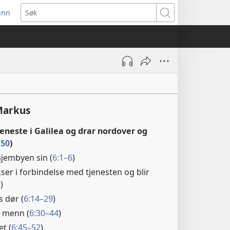
inn
ner
Søk
t
du)
Markus
tjeneste i Galilea og drar nordover og
:50
)
 hjembyen sin (
6:1–6
)
kser i forbindelse med tjenesten og blir
3
)
 dør (
6:14–29
)
0 menn (
6:30–44
)
t (
6:45–52
)