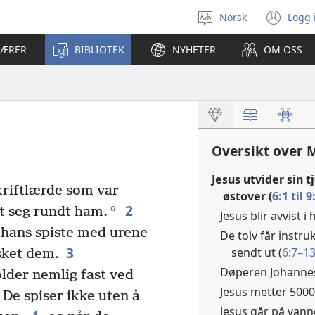
Norsk
Logg 
Velg
(åp
språk
nyt
LÆRER
BIBLIOTEK
NYHETER
OM OSS
vin
Oversikt over 
Jesus utvider sin 
kriftlærde som var
østover (
6:1 til 9
2
a
t seg rundt ham.
Jesus blir avvist i
 hans spiste med urene
De tolv får instru
3
sendt ut (
6:7–1
asket dem.
Døperen Johannes
older nemlig fast ved
Jesus metter 500
. De spiser ikke uten å
Jesus går på vanne