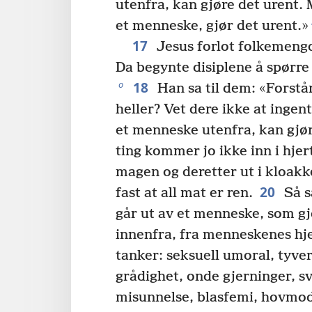
utenfra, kan gjøre det urent.
et menneske, gjør det urent.»
17
Jesus forlot folkemengde
Da begynte disiplene å spørre
18
o
Han sa til dem: «Forstår
heller? Vet dere ikke at inge
et menneske utenfra, kan gjør
ting kommer jo ikke inn i hjer
magen og deretter ut i kloakk
20
fast at all mat er ren.
Så s
går ut av et menneske, som gj
innenfra, fra menneskenes hje
tanker: seksuell umoral, tyver
grådighet, onde gjerninger, s
misunnelse, blasfemi, hovmod