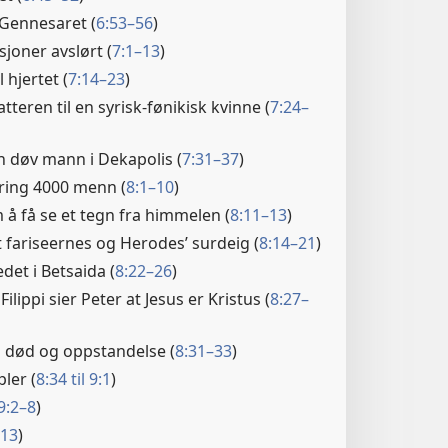
 Gennesaret (
6:53–56
)
joner avslørt (
7:1–13
)
 hjertet (
7:14–23
)
tteren til en syrisk-fønikisk kvinne (
7:24–
n døv mann i Dekapolis (
7:31–37
)
ring 4000 menn (
8:1–10
)
 å få se et tegn fra himmelen (
8:11–13
)
 fariseernes og Herodes’ surdeig (
8:14–21
)
det i Betsaida (
8:22–26
)
Filippi sier Peter at Jesus er Kristus (
8:27–
in død og oppstandelse (
8:31–33
)
pler (
8:34 til 9:1
)
9:2–8
)
–13
)