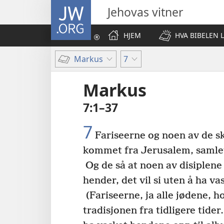
JW.ORG
Jehovas vitner
HJEM
HVA BIBELEN 
Markus
7
Markus
7:1–37
7
Fariseerne og noen av de s
kommet fra Jerusalem, samle
Og de så at noen av disiplene
hender, det vil si uten å ha v
(Fariseerne, ja alle jødene, h
tradisjonen fra tidligere tider