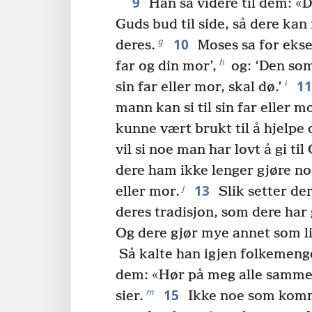
9
Han sa videre til dem: «De
Guds bud til side, så dere kan
10
g
deres.
Moses sa for ekse
h
far og din mor’,
og: ‘Den so
1
i
sin far eller mor, skal dø.’
mann kan si til sin far eller m
kunne vært brukt til å hjelpe 
vil si noe man har lovt å gi til 
dere ham ikke lenger gjøre noe
13
j
eller mor.
Slik setter der
deres tradisjon, som dere har g
Og dere gjør mye annet som li
Så kalte han igjen folkemengde
dem: «Hør på meg alle sammen
15
m
sier.
Ikke noe som komm