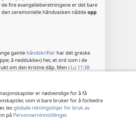
 de fire evangelieberetningene er det bare
at den seremonielle håndvasken nådde
opp
nge gamle
håndskrifter
har det greske
ppe; å neddukke») her, et ord som i de
r brukt om den kristne dåp. Men i
Lu 11:38
om et bredt spekter av gjentatte
r rotfestet i jødisk tradisjon. I andre
 brukes det greske ordet
rhantịzo
, som
rmasjonskapsler er nødvendige for å få
rense ved stenking». (
He 9:13,
19,
21, 22
)
jonskapsler, som vi bare bruker for å forbedre
dskrifter man baserer seg på, er den
er, les
globale retningslinjer for bruk av
 den samme: Gudfryktige jøder spiste ikke
inn på
Personverninnstillinger
.
ller annen måte hadde renset seg
ogiske funn i Jerusalem viser at jødene på
e badekar og bassenger beregnet på