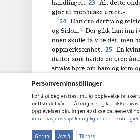
23
handlinger.
Alt dette ond
r
gjør et menneske urent.»
24
Han dro derfra og reist
s
og Sidon.
Der gikk han inn i e
noen skulle få vite det, men 
25
oppmerksomhet.
En kvinn
datter som hadde en uren ånd 
straks høre om ham og kom og
26
t
føttene hans.
Hun var gre
Personverninnstillinger
nasjonalitet, og hun ba ham g
For å gi deg en best mulig opplevelse bruker
ut demonen av datteren henn
nettstedet vårt til å fungere og kan ikke avvi
henne: «La først barna bli met
opplevelsen din. Ingen av disse dataene vil noe
riktig å ta brødet fra barna og
informasjonskapsler og lignende teknologier
28
u
hundevalpene.»
Hun svar
herre, men hundevalpene unde
Godta
Avslå
Tilpass