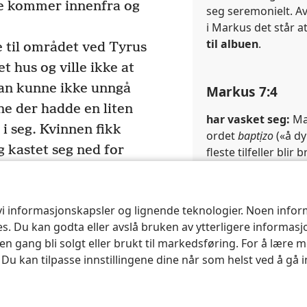
e kommer innenfra og
seg seremonielt. Av
i Markus det står 
til albuen
.
e til området ved Tyrus
t hus og ville ikke at
han kunne ikke unngå
Markus 7:4
e der hadde en liten
har vasket seg:
Ma
i seg. Kvinnen fikk
ordet
baptịzo
(«å dy
 kastet seg ned for
fleste tilfeller bli
brukes dette ordet 
sk, av syrisk-fønikisk
vaskeritualer som va
ang på gang om å drive
gamle håndskrifter
27
 vi informasjonskapsler og lignende teknologier. Noen info
es.
Men han sa til
betyr «å stenke; å 
ses. Du kan godta eller avslå bruken av ytterligere informas
te, for det er ikke
Uansett hvilke hån
n gang bli solgt eller brukt til markedsføring. For å lære m
generelle meningen
 kaste det til
. Du kan tilpasse innstillingene dine når som helst ved å gå 
uten at de på en e
te: «Det er sant,
seremonielt. Arkeol
r bordet spiser jo av
denne tiden brukt