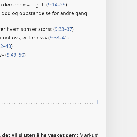
n demonbesatt gutt (
9:14–29
)
in død og oppstandelse for andre gang
rer hvem som er størst (
9:33–37
)
mot oss, er for oss» (
9:38–41
)
42–48
)
v» (
9:49, 50
)
det vil si uten å ha vasket dem:
Markus’