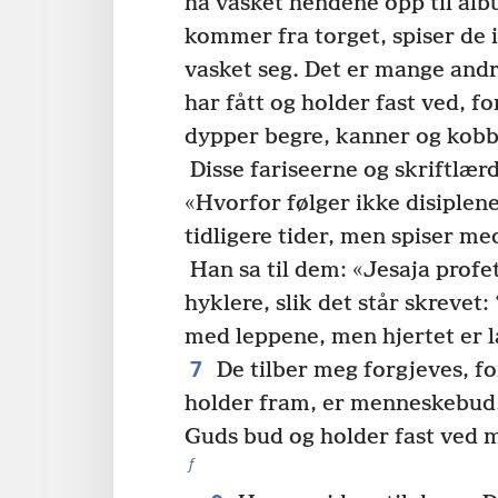
ha vasket hendene opp til alb
kommer fra torget, spiser de 
vasket seg. Det er mange andr
har fått og holder fast ved, f
dypper begre, kanner og kobb
Disse fariseerne og skriftlær
«Hvorfor følger ikke disiplene
tidligere tider, men spiser m
Han sa til dem: «Jesaja profe
hyklere, slik det står skrevet
med leppene, men hjertet er l
7
De tilber meg forgjeves, f
holder fram, er menneskebud.
Guds bud og holder fast ved 
f