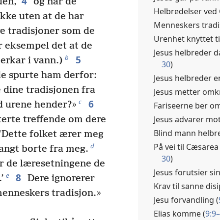
4
uen,
og når de
Helbredelser ved
ikke uten at de har
Menneskers tradis
e tradisjoner som de
Urenhet knyttet til
or eksempel det at de
Jesus helbreder da
5
b
erkar i vann.)
30
)
de spurte ham derfor:
Jesus helbreder e
 dine tradisjonen fra
Jesus metter omk
6
c
ed urene hender?»
Fariseerne ber om
Jesus advarer mot
terte treffende om dere
Blind mann helbre
: ‘Dette folket ærer meg
På vei til Cæsarea 
d
angt borte fra meg.
30
)
or de læresetningene de
Jesus forutsier s
8
e
’
Dere ignorerer
Krav til sanne disi
menneskers tradisjon.»
Jesu forvandling (
Elias komme (
9:9