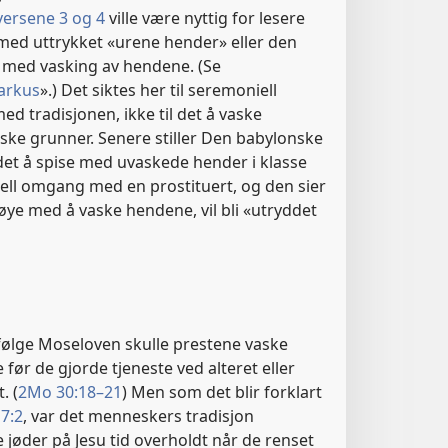
versene 3 og 4
ville være nyttig for lesere
 med uttrykket «urene hender» eller den
n med vasking av hendene. (Se
Markus
».) Det siktes her til seremoniell
ed tradisjonen, ikke til det å vaske
ske grunner. Senere stiller Den babylonske
det å spise med uvaskede hender i klasse
ell omgang med en prostituert, og den sier
øye med å vaske hendene, vil bli «utryddet
følge Moseloven skulle prestene vaske
før de gjorde tjeneste ved alteret eller
. (
2Mo 30:18–21
) Men som det blir forklart
 7:2
, var det menneskers tradisjon
 jøder på Jesu tid overholdt når de renset