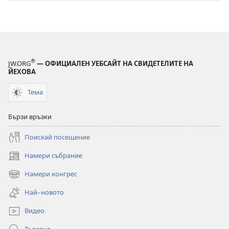
®
JW.ORG
— ОФИЦИАЛЕН УЕБСАЙТ НА СВИДЕТЕЛИТЕ НА
ЙЕХОВА
Тема
Бързи връзки
Поискай посещение
Намери събрание
(отваря
нов
Намери конгрес
(отваря
прозорец)
нов
Най–новото
прозорец)
Видео