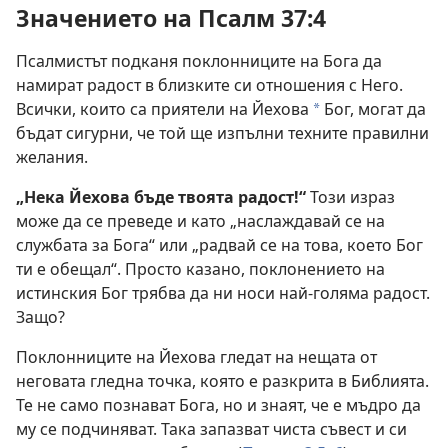
Значението на Псалм 37:4
Псалмистът подканя поклонниците на Бога да
намират радост в близките си отношения с Него.
Всички, които са приятели на Йехова
Бог, могат да
a
бъдат сигурни, че той ще изпълни техните правилни
желания.
„Нека Йехова бъде твоята радост!“
Този израз
може да се преведе и като „наслаждавай се на
службата за Бога“ или „радвай се на това, което Бог
ти е обещал“. Просто казано, поклонението на
истинския Бог трябва да ни носи най-голяма радост.
Защо?
Поклонниците на Йехова гледат на нещата от
неговата гледна точка, която е разкрита в Библията.
Те не само познават Бога, но и знаят, че е мъдро да
му се подчиняват. Така запазват чиста съвест и си