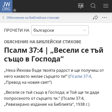
JW.ORG
Влез
(отваря
Смени
Търсене
ПО
нов
езика
в
МЕ
Обяснение на библейски стихове
прозорец)
на
JW.ORG
сайта
ПРОЧЕТИ НА
ОБЯСНЕНИЕ НА БИБЛЕЙСКИ СТИХОВЕ
Псалм 37:4 | „Весели се тъй
също в Господа“
„Нека Йехова бъде твоята радост и ще получиш от
него каквото желае сърцето ти!“ (
Псалм 37:4
,
„Превод на новия свят“)
„Весели се тъй също в Господа; и Той ще ти даде
попросеното от сърцето ти.“ (Псалм 37:4,
„Ревизирано издание на Библията“, 1938 г.)