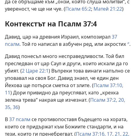
да се обръщаме към „онзи, който слуша молитви“, с
увереност, че ще ни чуе. (
Псалм 65:2
;
Матей 21:22
)
Контекстът на Псалм 37:4
Давид, цар на древния Израил, композирал
37
псалм
. Той го написал в азбучен ред, или акростих
.
b
Давид понесъл много несправедливости. Той бил
преследван от цар Саул и други, които искали да го
убият. (
2 Царе 22:1
) Въпреки това винаги напълно се
уповавал на своя Бог. Давид знаел, че един ден
Йехова ще потърси сметка от злите. (
Псалм 37:10,
11
) Дори привидно да преуспяват, като „крехка
зелена трева“ накрая ще изчезнат. (
Псалм 37:2,
20,
35, 36
)
В
37 псалм
се противопоставя бъдещето на хората,
които се придържат към Божиите стандарти, и на
тези, които ги пренебрегват. (
Псалм 37:16, 17,
21, 22,