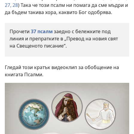
27, 28
) Така че този псалм ни помага да сме мъдри и
да бъдем такива хора, каквито Бог одобрява.
Прочети
37 псалм
заедно с бележките под
линия и препратките в „Превод на новия свят
на Свещеното писание“.
Гледай този кратък видеоклип за обобщение на
книгата Псалми.