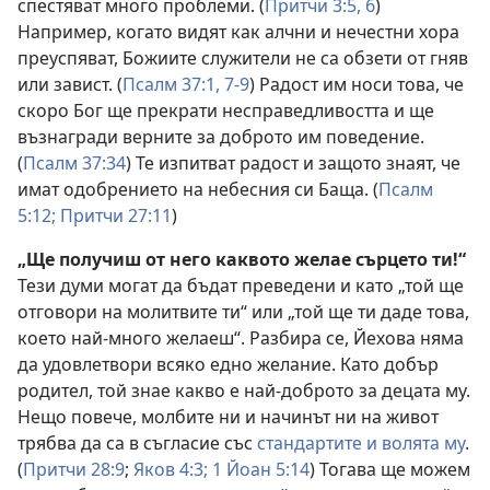
спестяват много проблеми. (
Притчи 3:5, 6
)
Например, когато видят как алчни и нечестни хора
преуспяват, Божиите служители не са обзети от гняв
или завист. (
Псалм 37:1,
7-9
) Радост им носи това, че
скоро Бог ще прекрати несправедливостта и ще
възнагради верните за доброто им поведение.
(
Псалм 37:34
) Те изпитват радост и защото знаят, че
имат одобрението на небесния си Баща. (
Псалм
5:12;
Притчи 27:11
)
„Ще получиш от него каквото желае сърцето ти!“
Тези думи могат да бъдат преведени и като „той ще
отговори на молитвите ти“ или „той ще ти даде това,
което най-много желаеш“. Разбира се, Йехова няма
да удовлетвори всяко едно желание. Като добър
родител, той знае какво е най-доброто за децата му.
Нещо повече, молбите ни и начинът ни на живот
трябва да са в съгласие със
стандартите и волята му
.
(
Притчи 28:9
;
Яков 4:3;
1 Йоан 5:14
) Тогава ще можем