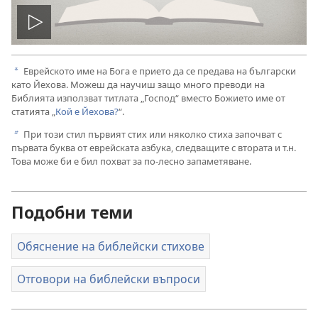
Пусни
видео
Еврейското име на Бога е прието да се предава на български
a
като Йехова. Можеш да научиш защо много преводи на
Библията използват титлата „Господ“ вместо Божието име от
статията „
Кой е Йехова?
“.
При този стил първият стих или няколко стиха започват с
b
първата буква от еврейската азбука, следващите с втората и т.н.
Това може би е бил похват за по-лесно запаметяване.
Подобни теми
Обяснение на библейски стихове
Отговори на библейски въпроси