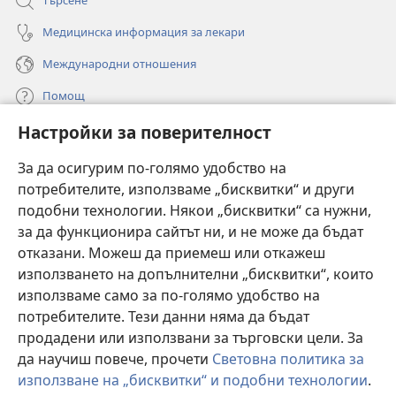
Търсене
Медицинска информация за лекари
Международни отношения
Помощ
Настройки за поверителност
Дарения
(отваря
нов
За да осигурим по-голямо удобство на
прозорец)
потребителите, използваме „бисквитки“ и други
ОНЛАЙН БИБЛИОТЕКА „Стражева кула“
(отваря
подобни технологии. Някои „бисквитки“ са нужни,
нов
®
JW Hub
за да функционира сайтът ни, и не може да бъдат
прозорец)
(отваря
отказани. Можеш да приемеш или откажеш
нов
®
JW Library
прозорец)
използването на допълнителни „бисквитки“, които
използваме само за по-голямо удобство на
®
Watchtower Library
потребителите. Тези данни няма да бъдат
продадени или използвани за търговски цели. За
да научиш повече, прочети
Световна политика за
използване на „бисквитки“ и подобни технологии
.