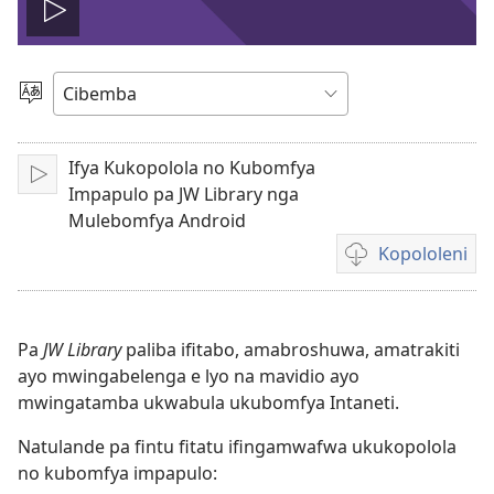
Tambeni
vidio
Saleni
Ululimi
Ifya Kukopolola no Kubomfya
Tinikeni
Impapulo pa JW Library nga
Mulebomfya Android
Kopololeni
Inshila
sha
kukopolwelamo
amavidio
Pa
JW Library
paliba ifitabo, amabroshuwa, amatrakiti
ayo mwingabelenga e lyo na mavidio ayo
mwingatamba ukwabula ukubomfya Intaneti.
Natulande pa fintu fitatu ifingamwafwa ukukopolola
no kubomfya impapulo: