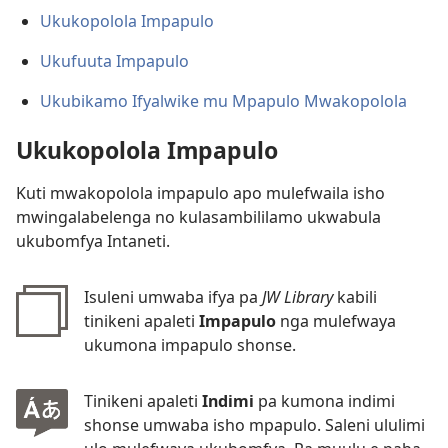
Ukukopolola Impapulo
Ukufuuta Impapulo
Ukubikamo Ifyalwike mu Mpapulo Mwakopolola
Ukukopolola Impapulo
Kuti mwakopolola impapulo apo mulefwaila isho
mwingalabelenga no kulasambililamo ukwabula
ukubomfya Intaneti.
Isuleni umwaba ifya pa
JW Library
kabili
tinikeni apaleti
Impapulo
nga mulefwaya
ukumona impapulo shonse.
Tinikeni apaleti
Indimi
pa kumona indimi
shonse umwaba isho mpapulo. Saleni ululimi