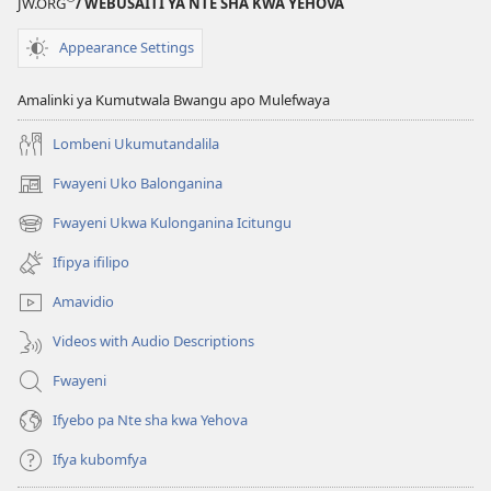
JW.ORG
/ WEBUSAITI YA NTE SHA KWA YEHOVA
Appearance Settings
Amalinki ya Kumutwala Bwangu apo Mulefwaya
Lombeni Ukumutandalila
Fwayeni Uko Balonganina
(yalaisula
na
Fwayeni Ukwa Kulonganina Icitungu
(yalaisula
imbi)
na
Ifipya ifilipo
imbi)
Amavidio
Videos with Audio Descriptions
Fwayeni
Ifyebo pa Nte sha kwa Yehova
Ifya kubomfya