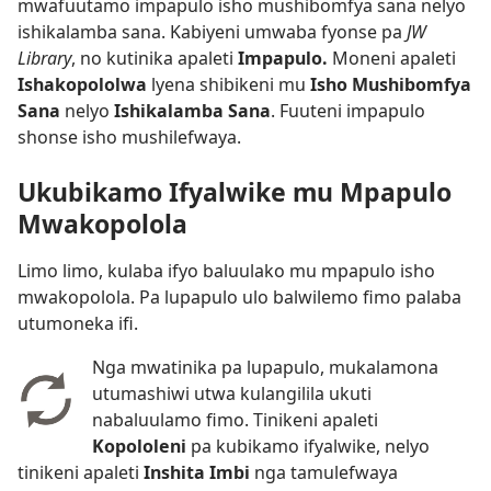
mwafuutamo impapulo isho mushibomfya sana nelyo
ishikalamba sana. Kabiyeni umwaba fyonse pa
JW
Library
, no kutinika apaleti
Impapulo.
Moneni apaleti
Ishakopololwa
lyena shibikeni mu
Isho Mushibomfya
Sana
nelyo
Ishikalamba Sana
. Fuuteni impapulo
shonse isho mushilefwaya.
Ukubikamo Ifyalwike mu Mpapulo
Mwakopolola
Limo limo, kulaba ifyo baluulako mu mpapulo isho
mwakopolola. Pa lupapulo ulo balwilemo fimo palaba
utumoneka ifi.
Nga mwatinika pa lupapulo, mukalamona
utumashiwi utwa kulangilila ukuti
nabaluulamo fimo. Tinikeni apaleti
Kopololeni
pa kubikamo ifyalwike, nelyo
tinikeni apaleti
Inshita Imbi
nga tamulefwaya