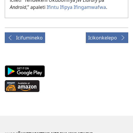
Android
,” apaleti
Ifintu Ifipya Ifingamwafwa
.
Icifumineko
Icikonkelepo
Android
App
on
Available
Google
at
Play
Amazon
(yalaisula
(yalaisula
na
na
imbi)
imbi)
®