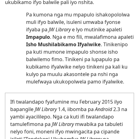
ukubikamo ifyo balwile pali iyo nshita.
Pa kumona nga mu mpapulo ishakopololwa
muli ifyo balwile, isuleni umwaba fyonse
ifyaba pa
JW Library
e lyo mutinike apaleti
Impapulo
. Nga e mo fili, mwalafimona apaleti
Isho Mushilabikamo Ifyalwike
. Tinikenipo
pa kuti mumone impapulo shonse isho
balwilemo fimo. Tinikeni pa lupapulo pa
kubikamo ifyalwike nelyo tinikeni pa kali ku
kulyo pa muulu akasontele pa nshi nga
mulefwaya ukukopolwela pamo ifyalwike.
Ifi twalandapo fyafumine mu February 2015 ilyo
bapangile
JW Library
1.4, iibomba pa
Android
2.3 na
yambi ayacililepo. Nga ca kuti ifi twalandapo
tamulefimona pa
JW Library
mwabika pa tabuleti
nelyo foni, moneni ifyo mwingacita pa cipande
icileti “Tendekeni Ukubomfya
JW Library
pa