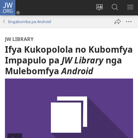
JW.ORG
Isuleni
(yalaisula
Bikenipo
Fwayeni
ME
na
ululimi
pa
IM
Iingabomba pa
Android
imbi)
lumbi
JW.ORG
JW LIBRARY
Ifya Kukopolola no Kubomfya
Impapulo pa
JW Library
nga
Mulebomfya
Android