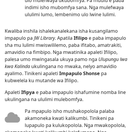
ulo mulefwaya ukubomfya. Pa muulu e paba
indimi isho mubomfya sana. Nga mulefwaya
ululimi lumo, lembenimo ulo lwine lulimi.
Kwaliba inshila ishalekanalekana isha kusangilamo
impapulo pa
JW Library
. Apatila
Ifilipo
e paba impapulo
sha mu lulimi mwiswililemo, paba ifitabo, amatrakiti,
amavidio na fimbipo. Nga mwatinika apaleti Ifilipo,
palesa umo mwingasala ukuya pamo nga
Ulupungu lwa
kwa Kalinda
ukulingana no mwaka, nelyo amavidio
ayalimo. Tinikeni apaleti
Impapulo Shonse
pa
kubwelela ku mutande wa Ifilipo.
Apaleti
Ifipya
e paba impapulo ishafumine nomba line
ukulingana na ululimi mulebomfya.
Pa mpapulo isho mushakopolola palaba
akamoneka kwati kalikumbi. Tinikeni pa
lupapulo pa kulukopolola. Nga mwakopolola,