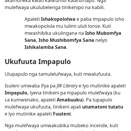
akamoneka kwati kalikumbi kalafumapo. Nga
mulefwaya ukulubelenga tinikenipo na kabili.
Apaleti
Ishakopololwa
e paba impapulo isho
mwakopolola mu lulimi ululi lonse. Kuti
mwashibika ukulingana na
Isho Mubomfya
Sana, Isho Mushibomfya Sana
nelyo
Ishikalamba Sana
.
Ukufuuta Impapulo
Ulupapulo nga tamulelufwaya, kuti mwalufuuta.
Isuleni umwaba ifya pa
JW Library
e lyo mutinike apaleti
Impapulo,
lyena tinikeni pa mpapulo mulefwaya (ku
ca kumwenako, apaleti
Amabuuku
). Pa lupapulo
mulefwaya ukufuuta, tinikeni apali
utumatoni tutatu
e lyo mutinike apaleti
Fuuteni
.
Nga mulefwaya umwakubika mubeko incende, kuti