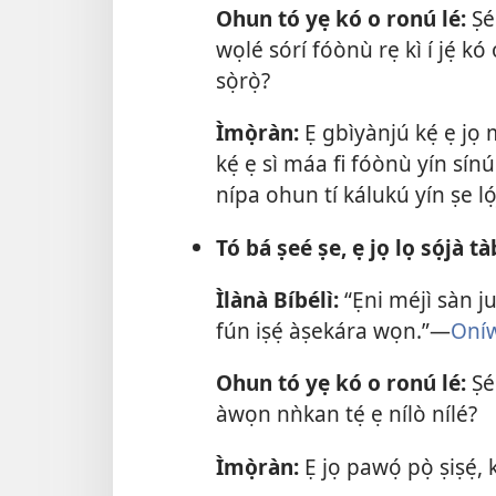
Ohun tó yẹ kó o ronú lé:
Ṣé 
wọlé sórí fóònù rẹ kì í jẹ́ kó
sọ̀rọ̀?
Ìmọ̀ràn:
Ẹ gbìyànjú kẹ́ ẹ jọ m
kẹ́ ẹ sì máa fi fóònù yín sínú
nípa ohun tí kálukú yín ṣe lọ́
Tó bá ṣeé ṣe, ẹ jọ lọ sọ́jà tàbí
Ìlànà Bíbélì:
“Ẹni méjì sàn ju
fún iṣẹ́ àṣekára wọn.”—
Oníw
Ohun tó yẹ kó o ronú lé:
Ṣé 
àwọn nǹkan tẹ́ ẹ nílò nílé?
Ìmọ̀ràn:
Ẹ jọ pawọ́ pọ̀ ṣiṣẹ́,