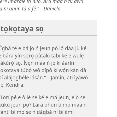
rí eré ìmárale tó nílò. Ara máa ń tu àwa
a ní ohun tá a fẹ́.”—Daniela.
 tọkọtaya sọ
“Ìgbà tẹ́ ẹ bá jọ ń jẹun pọ̀ ló dáa jù kẹ́
ẹ bára yín sọ̀rọ̀ pàtàkì tàbí kẹ́ ẹ wulẹ̀
tàkúrọ̀ sọ. Ìyẹn máa ń jẹ́ kí àárín
tọkọtaya túbọ̀ wọ̀ dípò kí wọ́n kàn dà
bí alájọgbélé lásán.”—Jamin, àti ìyàwó
rẹ̀, Kendra.
“Torí pé ẹ ò lè ṣe kẹ́ ẹ má jẹun, ẹ ò ṣe
kúkú jẹun pọ̀? Lára ohun tí mo máa ń
rántí bí mo ṣe ń dàgbà ni bí èmi