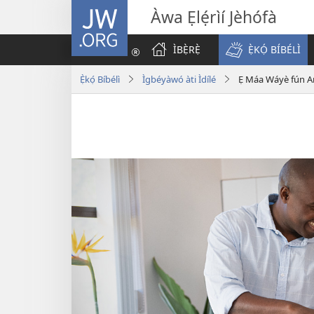
JW.ORG
Àwa Ẹlẹ́rìí Jèhófà
ÌBẸ̀RẸ̀
Ẹ̀KỌ́ BÍBÉLÌ
Ẹ̀kọ́ Bíbélì
Ìgbéyàwó àti Ìdílé
Ẹ Máa Wáyè fún Ar