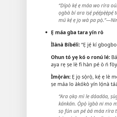
“Dípò kẹ́ ẹ máa wo ríra oúnjẹ
ọgbà bí ara iṣẹ́ pẹ́ẹ́pẹ̀ẹ̀p
mú kẹ́ ẹ jọ wà pa pọ̀.”—Ni
Ẹ máa gba tara yín rò
Ìlànà Bíbélì:
“Ẹ jẹ́ kí gbogbo
Ohun tó yẹ kó o ronú lé:
Báw
aya rẹ ṣe lè fi hàn pé ò ń fò
Ìmọ̀ràn:
Ẹ jọ sọ̀rọ̀, kẹ́ ẹ lè 
ṣe máa lo àkókò yín lọ́nà táá
“Ara ọkọ mì le dáadáa, ṣùgbó
kánkán. Ọ̀pọ̀ ìgbà ni mo má
sọ fún un pé àá máa ríra t