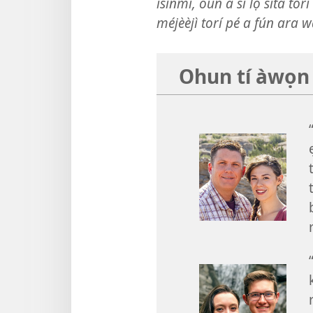
ìsinmi, òun á sì lọ síta to
méjèèjì torí pé a fún ara w
Ohun tí àwọn