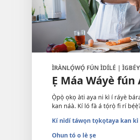
ÌRÀNLỌ́WỌ́ FÚN ÌDÍLÉ | ÌGB
Ẹ Máa Wáyè fún 
Ọ̀pọ̀ ọkọ àti aya ni kì í ráyè bá
kan náà. Kí ló fà á tọ́rọ̀ fi rí bẹ́ẹ̀
Kí nìdí táwọn tọkọtaya kan kì í
Ohun tó o lè ṣe