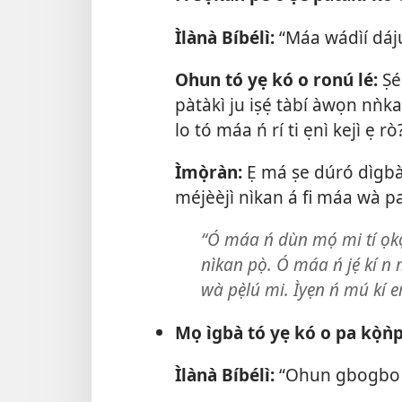
Ìlànà Bíbélì:
“Máa wádìí dáj
Ohun tó yẹ kó o ronú lé:
Ṣé 
pàtàkì ju iṣẹ́ tàbí àwọn nǹkan
lo tó máa ń rí ti ẹnì kejì ẹ rò
Ìmọ̀ràn:
Ẹ má ṣe dúró dìgbà 
méjèèjì nìkan á fi máa wà pa
“Ó máa ń dùn mọ́ mi tí ọkọ
nìkan pọ̀. Ó máa ń jẹ́ kí n 
wà pẹ̀lú mi. Ìyẹn ń mú kí em
Mọ ìgbà tó yẹ kó o pa kọ̀ǹp
Ìlànà Bíbélì:
“Ohun gbogbo 