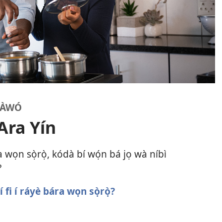
ÉYÀWÓ
Ara Yín
ra wọn sọ̀rọ̀, kódà bí wọ́n bá jọ wà níbì
?
 fi í ráyè bára wọn sọ̀rọ̀?