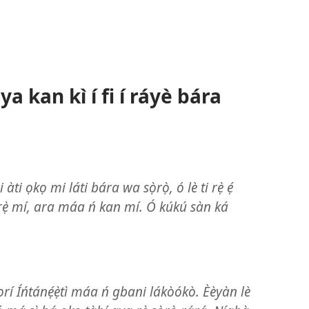
a kan kì í fi í ráyè bára
ti ọkọ mi láti bára wa sọ̀rọ̀, ó lè ti rẹ̀ ẹ́
ti rẹ̀ mí, ara máa ń kan mí. Ó kúkú sàn ká
 orí Íńtánẹ́ẹ̀tì máa ń gbani lákòókò. Èèyàn lè