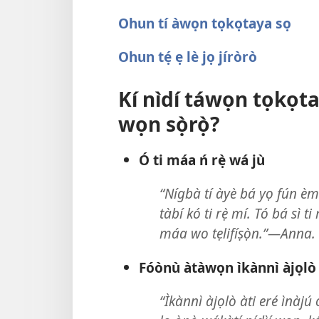
Ohun tí àwọn tọkọtaya sọ
Ohun tẹ́ ẹ lè jọ jíròrò
Kí nìdí táwọn tọkọtay
wọn sọ̀rọ̀?
Ó ti máa ń rẹ̀ wá jù
“Nígbà tí àyè bá yọ fún èmi à
tàbí kó ti rẹ̀ mí. Tó bá sì 
máa wo tẹlifíṣọ̀n.”—Anna.
Fóònù àtàwọn ìkànnì àjọlò
“Ìkànnì àjọlò àti eré ìnàjú