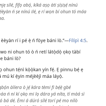
 sílé, fífọ abọ́, kíká aṣọ àti ṣíṣiṣẹ́ nínú
ẹ́ téèyàn ń ṣe nínú ilé, ẹ rí wọn bí ohun tó máa
na.
 èèyàn rí i pé ẹ̀ ń fòye báni lò.”—
Fílípì 4:5
.
o ni ohun tó ò ń retí látọ̀dọ̀ ọkọ tàbí
ye báni lò?
mọ ohun tẹ́nì kọ̀ọ̀kan yín fẹ́. Ẹ pinnu bẹ́ ẹ
 mú kí ẹ̀yin méjèèjì máa láyọ̀.
̣n àìlera ò jẹ́ kára tèmi fi bẹ́ẹ̀ gbé
a ń ní kí ọkọ mi lọ dára yá níta, tí màá sì
ó bá dé. Èmi á dúró sílé torí pé mo nílò