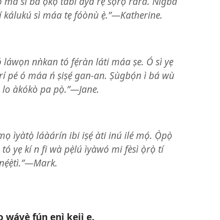
ó má sì bá ọkọ tàbí aya rẹ̀ sọ̀rọ̀ rárá. Nígbà
é kí kálukú sì máa tẹ fóònù ẹ̀.”—Katherine.
 ó láwọn nǹkan tó fẹ́ràn láti máa ṣe. Ó sì yẹ
rí pé ó máa ń ṣiṣẹ́ gan-an. Ṣùgbọ́n ì bá wù
 lo àkókò pa pọ̀.”—Jane.
 ìyàtọ̀ láàárín ibi iṣẹ́ àti inú ilé mọ́. Ọ̀pọ̀
 yẹ kí n fi wà pẹ̀lú ìyàwó mi fèsì ọ̀rọ̀ tí
ánẹ́ẹ̀tì.”—Mark.
o wáyè fún ẹnì kejì ẹ.