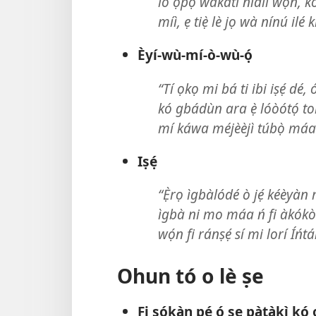
lo ọ̀pọ̀ wákàtí nídìí wọn, k
míì, ẹ tiẹ̀ lè jọ wà nínú il
Èyí-wù-mí-ò-wù-ọ́
“Tí ọkọ mi bá ti ibi iṣẹ́ dé,
kó gbádùn ara ẹ̀ lóòótọ́ to
mí káwa méjèèjì túbọ̀ máa
Iṣẹ́
“Ẹ̀rọ ìgbàlódé ò jẹ́ kéèyàn mọ
ìgbà ni mo máa ń fi àkókò tó
wọ́n fi ránṣẹ́ sí mi lorí Íńt
Ohun tó o lè ṣe
Fi sọ́kàn pé ó ṣe pàtàkì kó 