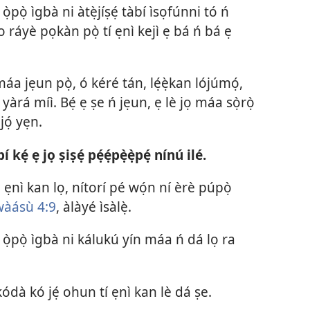
ọ̀pọ̀ ìgbà ni àtẹ̀jíṣẹ́ tàbí ìsọfúnni tó ń
 o ráyè pọkàn pọ̀ tí ẹnì kejì ẹ bá ń bá ẹ
áa jẹun pọ̀, ó kéré tán, lẹ́ẹ̀kan lójúmọ́,
 yàrá míì. Bẹ́ ẹ ṣe ń jẹun, ẹ lè jọ máa sọ̀rọ̀
jọ́ yẹn.
 kẹ́ ẹ jọ ṣiṣẹ́ pẹ́ẹ́pẹ̀ẹ̀pẹ́ nínú ilé.
 ẹnì kan lọ, nítorí pé wọ́n ní èrè púpọ̀
àásù 4:9
, àlàyé ìsàlẹ̀.
ọ̀pọ̀ ìgbà ni kálukú yín máa ń dá lọ ra
 kódà kó jẹ́ ohun tí ẹnì kan lè dá ṣe.