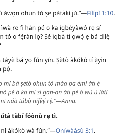
ú àwọn ohun tó ṣe pàtàkì jù.”—
Fílípì 1:10
.
ìwà rẹ fi hàn pé o ka ìgbéyàwó rẹ sí
 tó o fẹ́ràn lọ? Ṣé ìgbà tí ọwọ́ ẹ bá dilẹ̀
?
táyè bá yọ fún yín. Ṣètò àkókò tí ẹ̀yin
 pọ̀.
 mi bá ṣètò ohun tó máa pa èmi àti ẹ̀
mọ̀ pé ó kà mí sí gan-an àti pé ó wù ú láti
i náà túbọ̀ nífẹ̀ẹ́ rẹ̀.”—Anna.
útà tàbí fóònù rẹ tì.
ni àkókò wà fún.”—
Oníwàásù 3:1
.