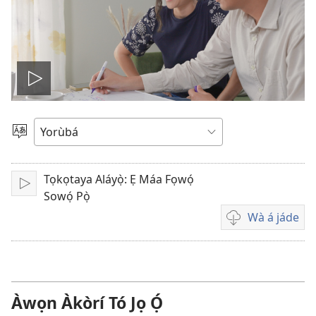
Play
video
Yan
Èdè
Tọkọtaya Aláyọ̀: Ẹ Máa Fọwọ́
Tẹ̀
Sowọ́ Pọ̀
ẹ́
Wà á jáde
Wa
fídíò
jáde
Àwọn Àkòrí Tó Jọ Ọ́