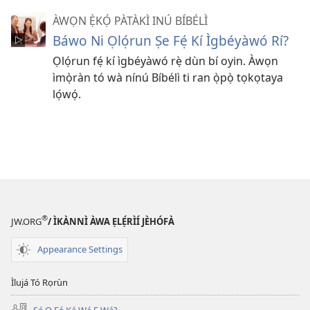
ÀWỌN Ẹ̀KỌ́ PÀTÀKÌ INÚ BÍBÉLÌ
Báwo Ni Ọlọ́run Ṣe Fẹ́ Kí Ìgbéyàwó Rí?
Ọlọ́run fẹ́ kí ìgbéyàwó rẹ̀ dùn bí oyin. Àwọn
ìmọ̀ràn tó wà nínú Bíbélì ti ran ọ̀pọ̀ tọkọtaya
lọ́wọ́.
®
JW.ORG
/ ÌKÀNNÌ ÀWA ẸLẸ́RÌÍ JÈHÓFÀ
Appearance Settings
Ìlujá Tó Rọrùn