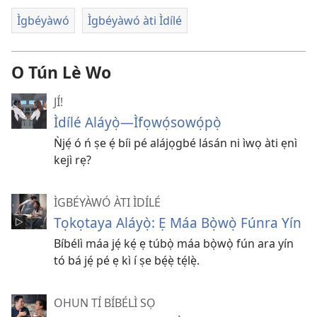
Ìgbéyàwó
Ìgbéyàwó àti Ìdílé
O Tún Lè Wo
JÍ!
Ìdílé Aláyọ̀​—Ìfọwọ́sowọ́pọ̀
Ǹjẹ́ ó ń ṣe ẹ́ bíi pé alájọgbé lásán ni ìwọ àti ẹnì
kejì rẹ?
ÌGBÉYÀWÓ ÀTI ÌDÍLÉ
Tọkọtaya Aláyọ̀: Ẹ Máa Bọ̀wọ̀ Fúnra Yín
Bíbélì máa jẹ́ kẹ́ ẹ túbọ̀ máa bọ̀wọ̀ fún ara yín
tó bá jẹ́ pé ẹ kì í ṣe bẹ́ẹ̀ tẹ́lẹ̀.
OHUN TÍ BÍBÉLÌ SỌ