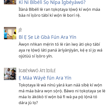
Kí Ni Bíbélì Sọ Nípa Ìgbéyàwó?
Ìlànà Bíbélì lè ran tọkọtaya lọ́wọ́ kí wọ́n máa
bàa ní ìṣòro tàbí kí wọ́n lè borí rẹ̀.
JÍ!
Bí Ẹ Ṣe Lè Gbà Fún Ara Yín
Àwọn nǹkan mẹ́rin tó lè ràn ìwọ àti ọkọ tàbí
aya rẹ lọ́wọ́ láti paná àríyànjiyàn, kẹ́ ẹ sì jọ wá
ojútùú sí ìṣòro yín.
ÌGBÉYÀWÓ ÀTI ÌDÍLÉ
Ẹ Máa Wáyè fún Ara Yín
Tọkọtaya lè wà nínú yàrá kan náà síbẹ̀ kí wọ́n
má máa bára wọn sọ̀rọ̀. Báwo ni tọkọtaya ṣe lè
máa lo àkókò tí wọ́n bá fi wà pa pọ̀ lọ́nà tó
dára jù lọ?