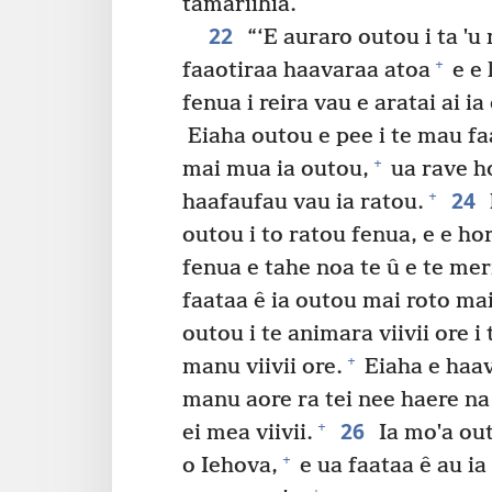
tamariihia.
22
“‘E auraro outou i ta ˈu
+
faaotiraa haavaraa atoa
e e 
fenua i reira vau e aratai ai i
Eiaha outou e pee i te mau faa
+
mai mua ia outou,
ua rave ho
24
+
haafaufau vau ia ratou.
outou i to ratou fenua, e e hor
fenua e tahe noa te û e te mer
faataa ê ia outou mai roto mai
outou i te animara viivii ore i 
+
manu viivii ore.
Eiaha e haavi
manu aore ra tei nee haere na r
26
+
ei mea viivii.
Ia moˈa out
+
o Iehova,
e ua faataa ê au ia