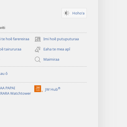
Hohoˈa
viti
i te hoê farereiraa
Imi hoê putuputuraa
(opens
new
oê tairururaa
Eaha te mea apî
window)
o
Maimiraa
au ô
AA PAPAI
®
JW Hub
(opens
IRARA Watchtower
new
window)