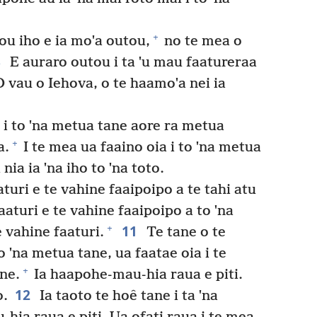
+
ou iho e ia moˈa outou,
no te mea o
8
E auraro outou i ta ˈu mau faatureraa
 vau o Iehova, o te haamoˈa nei ia
i to ˈna metua tane aore ra metua
+
a.
I te mea ua faaino oia i to ˈna metua
nia ia ˈna iho to ˈna toto.
turi e te vahine faaipoipo a te tahi atu
aturi e te vahine faaipoipo a to ˈna
11
+
e vahine faaturi.
Te tane o te
o ˈna metua tane, ua faatae oia i te
+
ne.
Ia haapohe-mau-hia raua e piti.
12
o.
Ia taoto te hoê tane i ta ˈna