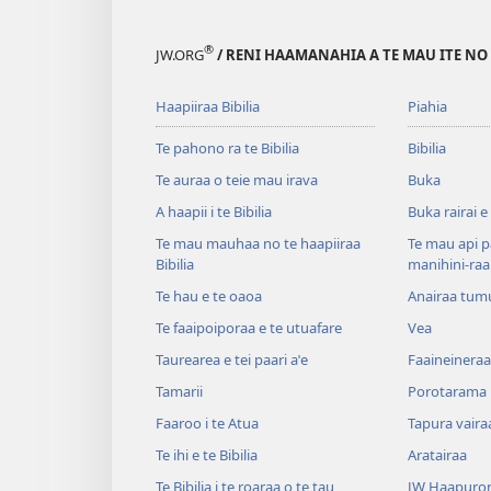
®
JW.ORG
/ RENI HAAMANAHIA A TE MAU ITE NO
Haapiiraa Bibilia
Piahia
Te pahono ra te Bibilia
Bibilia
Te auraa o teie mau irava
Buka
A haapii i te Bibilia
Buka rairai e
Te mau mauhaa no te haapiiraa
Te mau api p
Bibilia
manihini-raa
Te hau e te oaoa
Anairaa tum
Te faaipoiporaa e te utuafare
Vea
Taurearea e tei paari aˈe
Faaineineraa
Tamarii
Porotarama
Faaroo i te Atua
Tapura vaira
Te ihi e te Bibilia
Aratairaa
Te Bibilia i te roaraa o te tau
JW Haapuror