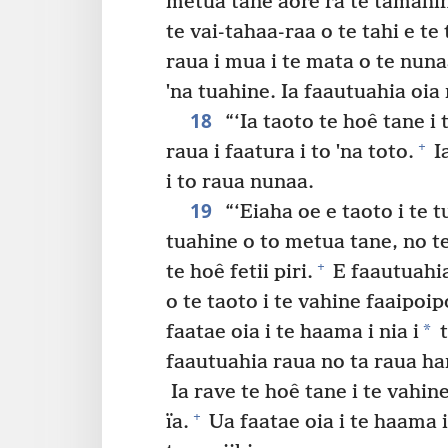
metua tane aore ra te tamahine
te vai-tahaa-raa o te tahi e te
raua i mua i te mata o te nunaa
ˈna tuahine. Ia faautuahia oia 
18
“‘Ia taoto te hoê tane i 
+
raua i faatura i to ˈna toto.
I
i to raua nunaa.
19
“‘Eiaha oe e taoto i te 
tuahine o to metua tane, no te 
+
te hoê fetii piri.
E faautuahia
o te taoto i te vahine faaipoip
*
faatae oia i te haama i nia i
t
faautuahia raua no ta raua ha
Ia rave te hoê tane i te vahine
+
ïa.
Ua faatae oia i te haama i 