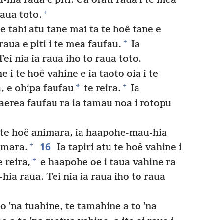
hia raua e piti. Ua ofati raua i te mea
+
raua toto.
te tahi atu tane mai ta te hoê tane e
+
raua e piti i te mea faufau.
Ia
ei nia ia raua iho to raua toto.
e i te hoê vahine e ia taoto oia i te
+
*
, e ohipa faufau
te reira.
Ia
aerea faufau ra ia tamau noa i rotopu
i te hoê animara, ia haapohe-mau-hia
16
+
imara.
Ia tapiri atu te hoê vahine i
+
e reira,
e haapohe oe i taua vahine ra
ia raua. Tei nia ia raua iho to raua
to ˈna tuahine, te tamahine a to ˈna