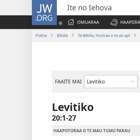
JW.ORG
Ite no Iehova
OMUARAA
HAAPIIRA
Piahia
Bibilia
Te Bibilia, Huriraa o te ao apî
FAAITE MAI
Buka
o
te
Levitiko
Bibilia
20:1-27
HAAPOTORAA O TE MAU TUMU PARAU