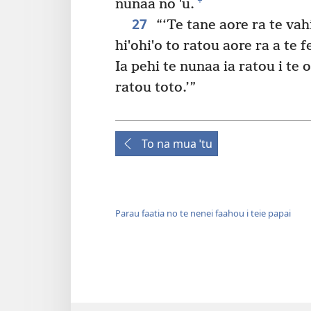
+
nunaa no ˈu.
27
“‘Te tane aore ra te vahi
hiˈohiˈo to ratou aore ra a te 
Ia pehi te nunaa ia ratou i te o
ratou toto.’”
To na mua ˈtu
Parau faatia no te nenei faahou i teie papai