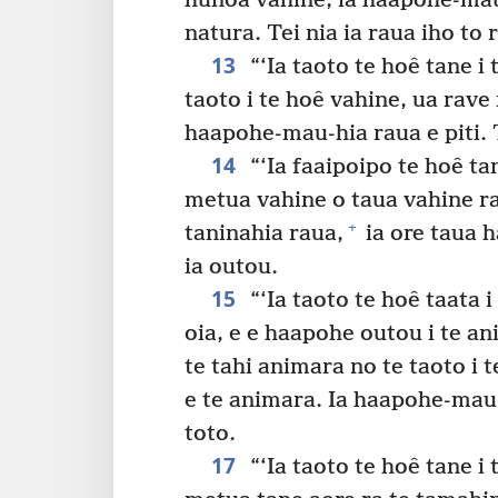
hunoa vahine, ia haapohe-mau-
natura. Tei nia ia raua iho to 
13
“‘Ia taoto te hoê tane i 
taoto i te hoê vahine, ua rave 
haapohe-mau-hia raua e piti. T
14
“‘Ia faaipoipo te hoê tan
metua vahine o taua vahine ra
+
taninahia raua,
ia ore taua h
ia outou.
15
“‘Ia taoto te hoê taata 
oia, e e haapohe outou i te an
te tahi animara no te taoto i t
e te animara. Ia haapohe-mau-h
toto.
17
“‘Ia taoto te hoê tane i 