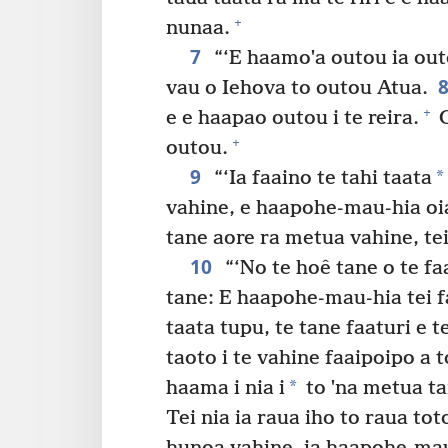
+
nunaa.
7
“‘E haamoˈa outou ia out
vau o Iehova to outou Atua.
+
e e haapao outou i te reira.
O
+
outou.
9
*
“‘Ia faaino te tahi taata
vahine, e haapohe-mau-hia oi
tane aore ra metua vahine, tei 
10
“‘No te hoê tane o te faa
tane: E haapohe-mau-hia tei fa
taata tupu, te tane faaturi e t
taoto i te vahine faaipoipo a t
*
haama i nia i
to ˈna metua ta
Tei nia ia raua iho to raua tot