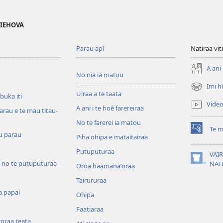
 IEHOVA
Parau apî
Natiraa viti
A ani 
No nia ia matou
Imi h
(opens
Uiraa a te taata
 buka iti
new
Vide
A ani i te hoê farereiraa
window)
arau e te mau titau-
No te farerei ia matou
Te m
(opens
u parau
Piha ohipa e mataitairaa
new
Putuputuraa
window)
VAIR
 no te putuputuraa
(opens
NAT
Oroa haamanaˈoraa
new
Tairururaa
window)
a papai
Ohipa
Faatiaraa
oraa teata