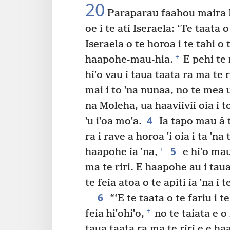
20
Paraparau faahou maira Ie
oe i te ati Iseraela: ‘Te taata o
Iseraela o te horoa i te tahi o
+
haapohe-mau-hia.
E pehi te 
hiˈo vau i taua taata ra ma te 
mai i to ˈna nunaa, no te mea 
na Moleha, ua haaviivii oia i t
4
ˈu iˈoa moˈa.
Ia tapo mau â t
ra i rave a horoa ˈi oia i ta ˈn
5
+
haapohe ia ˈna,
e hiˈo mau
ma te riri. E haapohe au i taua
te feia atoa o te apiti ia ˈna i
6
“‘E te taata o te fariu i t
+
feia hiˈohiˈo,
no te taiata e o 
taua taata ra ma te riri e e ha