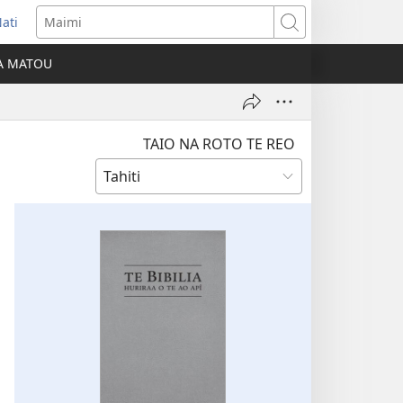
ati
opens
Maimi
ew
IA MATOU
indow)
TAIO NA ROTO TE REO