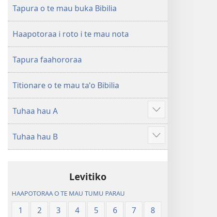
ao
Huriraa
Tapura o te mau buka Bibilia
apî
o
te
Haapotoraa i roto i te mau nota
ao
apî
Tapura faahororaa
Titionare o te mau taˈo Bibilia
Tuhaa hau A
Hi
ˈo
Tuhaa hau B
hau
Hi
atu
ˈo
â
hau
Levitiko
atu
â
HAAPOTORAA O TE MAU TUMU PARAU
1
2
3
4
5
6
7
8