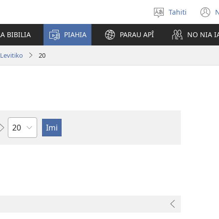
Tahiti
N
Maiti
(
te
n
A BIBILIA
PIAHIA
PARAU APÎ
NO NIA 
reo
w
Levitiko
20
Pene