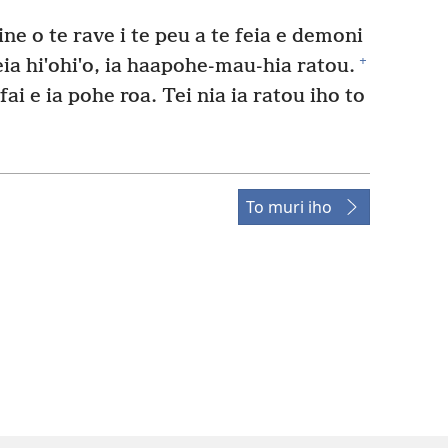
ne o te rave i te peu a te feia e demoni
+
feia hiˈohiˈo, ia haapohe-mau-hia ratou.
fai e ia pohe roa. Tei nia ia ratou iho to
To muri iho