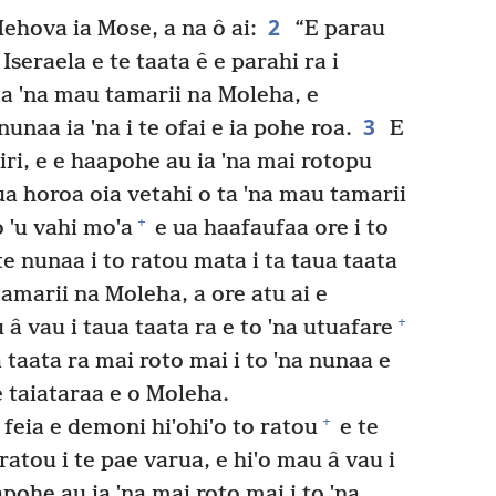
2
hova ia Mose, a na ô ai:
“E parau
 Iseraela e te taata ê e parahi ra i
 ta ˈna mau tamarii na Moleha, e
3
nunaa ia ˈna i te ofai e ia pohe roa.
E
riri, e e haapohe au ia ˈna mai rotopu
ua horoa oia vetahi o ta ˈna mau tamarii
+
o ˈu vahi moˈa
e ua haafaufaa ore i to
e nunaa i to ratou mata i ta taua taata
a tamarii na Moleha, a ore atu ai e
+
 â vau i taua taata ra e to ˈna utuafare
 taata ra mai roto mai i to ˈna nunaa e
 te taiataraa e o Moleha.
+
e feia e demoni hiˈohiˈo to ratou
e te
ratou i te pae varua, e hiˈo mau â vau i
apohe au ia ˈna mai roto mai i to ˈna