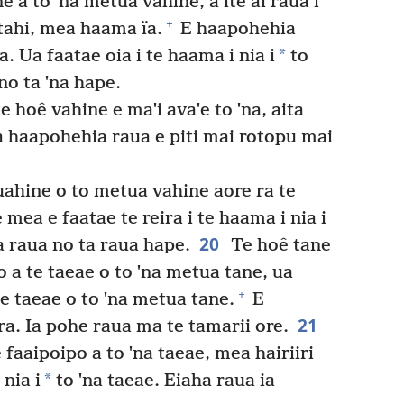
 a to ˈna metua vahine, a ite ai raua i
+
 tahi, mea haama ïa.
E haapohehia
*
. Ua faatae oia i te haama i nia i
to
no ta ˈna hape.
te hoê vahine e maˈi avaˈe to ˈna, aita
a haapohehia raua e piti mai rotopu mai
tuahine o to metua vahine aore ra te
mea e faatae te reira i te haama i nia i
20
 raua no ta raua hape.
Te hoê tane
o a te taeae o to ˈna metua tane, ua
+
e taeae o to ˈna metua tane.
E
21
ra. Ia pohe raua ma te tamarii ore.
 faaipoipo a to ˈna taeae, mea hairiiri
*
nia i
to ˈna taeae. Eiaha raua ia