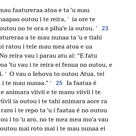
 mau faatureraa atoa e ta ˈu mau
+
haapao outou i te reira,
ia ore te
23
+
a outou no te ora e pihaˈe ia outou.
tureraa a te mau nunaa ta ˈu e tiahi
i ratou i teie mau mea atoa e ua
No reira vau i parau atu ai: “E fatu
oa ˈtu vau i te reira ei fenua no outou, e
+
i.
O vau o Iehova to outou Atua, tei
25
+
 i te mau nunaa.”
Ia faataa ê
te animara viivii e te manu viivii i te
ivii ia outou i te tahi animara aore ra
aro i te repo ta ˈu i faataa ê no outou
ou i to ˈu aro, no te mea mea moˈa vau
 outou mai roto mai i te mau nunaa ei