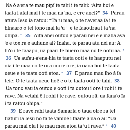
Na ô aˈera te mau pǐpǐ te tahi i te tahi: “Aita hoi e
34
taata i afai mai i te maa na ˈna, e ere anei?”
Parau
atura Iesu ia ratou: “Ta ˈu maa, o te raveraa ïa i te
+
hinaaro o tei tono mai ia ˈu
e te faaotiraa i ta ˈna
+
35
ohipa.
Aita anei outou e parau nei e e maha ava
ˈe e toe ra e auhune ai? Inaha, te parau atu nei au: A
+
hiˈo i te faaapu, ua paari te huero maa no te ootiraa.
36
Ua aufau-aˈena-hia te taata ooti e te haaputu nei
oia i te maa no te ora mure ore, ia oaoa hoi te taata
+
37
ueue e te taata ooti atoa.
E parau mau iho â ïa
38
teie: O te taata ueue hoê e o te taata ooti te tahi.
Ua tono vau ia outou e ooti i ta outou i ore i rohi i te
rave. Na vetahi ê i rohi i te rave, outou râ, ua fanaˈo ïa
i ta ratou ohipa.”
39
E rave rahi taata Samaria o taua oire ra tei
tiaturi ia Iesu no ta te vahine i faaite a na ô ai: “Ua
+
40
parau mai oia i te mau mea atoa ta ˈu i rave.”