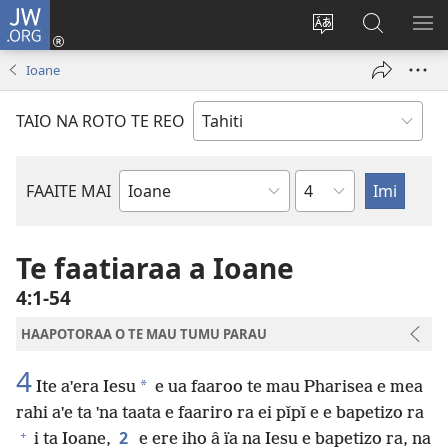
JW.ORG
Nati
(opens
Taui
Maimiraa
FAA
new
i
i
MA
Ioane
window)
te
nia
TE
reo
JW.ORG
TA
TAIO NA ROTO TE REO
o
AR
te
reni
Pene
FAAITE MAI
Buka
o
te
Te faatiaraa a Ioane
Bibilia
4:1-54
HAAPOTORAA O TE MAU TUMU PARAU
4
*
Ite aˈera Iesu
e ua faaroo te mau Pharisea e mea
rahi aˈe ta ˈna taata e faariro ra ei pǐpǐ e e bapetizo ra
+
2
i ta Ioane,
e ere iho â ïa na Iesu e bapetizo ra, na