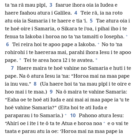
3
ta ˈna râ mau pǐpǐ,
faarue ihora oia ia Iudea e
4
haere faahou atura i Galilea.
Teie râ, ia na roto
5
atu oia ia Samaria i te haere e tia ˈi.
Tae atura oia i
te hoê oire i Samaria, o Sikara te iˈoa, i pihai iho i te
+
fenua ta Iakoba i horoa no ta ˈna tamaiti o Iosepha.
+
6
Tei reira hoi te apoo pape a Iakoba.
No to ˈna
rohirohi i te haereraa mai, parahi ihora Iesu i te apoo
*
*
pape.
Tei te area hora 12 i te avatea.
7
Haere maira te hoê vahine no Samaria e huti i te
pape. Na ô atura Iesu ia ˈna: “Horoa mai na maa pape
8
ia inu vau.”
(Ua haere hoi ta ˈna mau pǐpǐ i te oire e
9
hoo mai i te maa.)
Na ô maira te vahine Samaria:
“Eaha oe te hoê ati Iuda e ani mai ai maa pape ia ˈu te
hoê vahine Samaria?” (Eita hoi te ati Iuda e
+
10
paraparau i to Samaria.)
Pahono atura Iesu:
+
“Ahiri oe i ite i te ô ta te Atua e horoa noa
e o vai te
taata e parau atu ia oe: ‘Horoa mai na maa pape ia