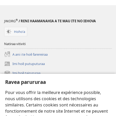
®
JW.ORG
/ RENI HAAMANAHIA A TE MAU ITE NO IEHOVA
Hohoˈa
Natiraa vitiviti
A ani i te hoê farereiraa
Imi hoê putuputuraa
(opens
new
Imi hoê tairururaa
(opens
window)
new
Ravea parururaa
Eaha te mea apî
window)
Video
Pour vous offrir la meilleure expérience possible,
nous utilisons des cookies et des technologies
Maimiraa
similaires. Certains cookies sont nécessaires au
fonctionnement de notre site Internet et ne peuvent
Te mau ô