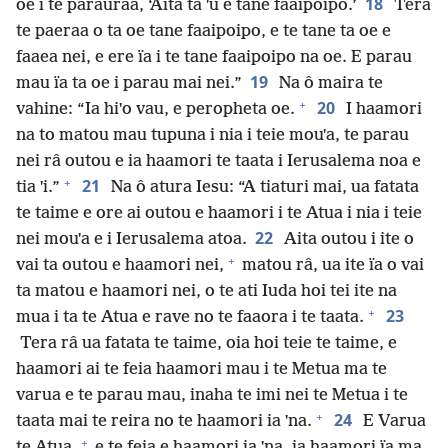
18
oe i te parauraa, ‘Aita ta ˈu e tane faaipoipo.’
Tera
te paeraa o ta oe tane faaipoipo, e te tane ta oe e
faaea nei, e ere ïa i te tane faaipoipo na oe. E parau
19
mau ïa ta oe i parau mai nei.”
Na ô maira te
+
20
vahine: “Ia hiˈo vau, e peropheta oe.
I haamori
na to matou mau tupuna i nia i teie mouˈa, te parau
nei râ outou e ia haamori te taata i Ierusalema noa e
+
21
tia ˈi.”
Na ô atura Iesu: “A tiaturi mai, ua fatata
te taime e ore ai outou e haamori i te Atua i nia i teie
22
nei mouˈa e i Ierusalema atoa.
Aita outou i ite o
+
vai ta outou e haamori nei,
matou râ, ua ite ïa o vai
ta matou e haamori nei, o te ati Iuda hoi tei ite na
+
23
mua i ta te Atua e rave no te faaora i te taata.
Tera râ ua fatata te taime, oia hoi teie te taime, e
haamori ai te feia haamori mau i te Metua ma te
varua e te parau mau, inaha te imi nei te Metua i te
+
24
taata mai te reira no te haamori ia ˈna.
E Varua
+
te Atua,
e te feia e haamori ia ˈna, ia haamori ïa ma