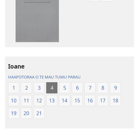
te
te
rave
rave
mai
mai
i
i
te
te
mau
mau
papai
haruharuraa
Te
mea
Ioane
Bibilia,
faaroo
Huriraa
noa
HAAPOTORAA O TE MAU TUMU PARAU
o
Te
1
2
3
4
5
6
7
8
9
te
Bibilia,
ao
Huriraa
10
11
12
13
14
15
16
17
18
apî
o
te
19
20
21
ao
apî