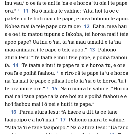
inu vau,’ o oe ïa te ani ia ˈna e e horoa ˈtu oia i te pape
+
11
ora.”
Na ô maira te vahine: “Aita hoi ta oe e
patete no te huti mai i te pape, e mea hohonu te apoo.
12
Nohea mai ïa teie pape ora ta oe?
Eaha, mea hau
aˈe oe i to matou tupuna o Iakoba, tei horoa mai i teie
apoo pape? Ua inu o ˈna, ta ˈna mau tamaiti e ta ˈna
13
mau animara i te pape o teie apoo.”
Pahono
atura Iesu: “Te taata e inu i teie pape, e poihâ faahou
14
ïa.
Te taata e inu i te pape ta ˈu e horoa ˈtu, e ore
+
roa ïa e poihâ faahou,
e riro râ te pape ta ˈu e horoa
na ˈna mai te pape e pihaa i roto ia ˈna o te horoa ˈtu i
+
15
te ora mure ore.”
Na ô maira te vahine: “Horoa
mai na i taua pape ra ia ore hoi au e poihâ faahou e e
hoˈi faahou mai i ǒ nei e huti i te pape.”
16
Parau atura Iesu: “A haere a tii i ta oe tane
17
faaipoipo e a hoˈi mai.”
Pahono maira te vahine:
“Aita ta ˈu e tane faaipoipo.” Na ô atura Iesu: “Ua tano