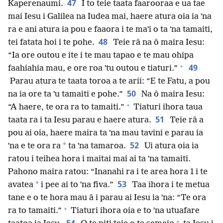
47
Kaperenaumi.
I to teie taata faarooraa e ua tae
mai Iesu i Galilea na Iudea mai, haere atura oia ia ˈna
ra e ani atura ia pou e faaora i te maˈi o ta ˈna tamaiti,
48
tei fatata hoi i te pohe.
Teie râ na ô maira Iesu:
“Ia ore outou e ite i te mau tapao e te mau ohipa
+
49
faahiahia mau, e ore roa ˈtu outou e tiaturi.”
Parau atura te taata toroa a te arii: “E te Fatu, a pou
50
na ia ore ta ˈu tamaiti e pohe.”
Na ô maira Iesu:
+
“A haere, te ora ra to tamaiti.”
Tiaturi ihora taua
51
taata ra i ta Iesu parau e haere atura.
Teie râ a
pou ai oia, haere maira ta ˈna mau tavini e parau ia
52
*
ˈna e te ora ra
ta ˈna tamaroa.
Ui atura oia ia
ratou i teihea hora i maitai mai ai ta ˈna tamaiti.
Pahono maira ratou: “Inanahi ra i te area hora 1 i te
53
*
avatea
i pee ai to ˈna fiva.”
Taa ihora i te metua
tane e o te hora mau â i parau ai Iesu ia ˈna: “Te ora
+
ra to tamaiti.”
Tiaturi ihora oia e to ˈna utuafare
+