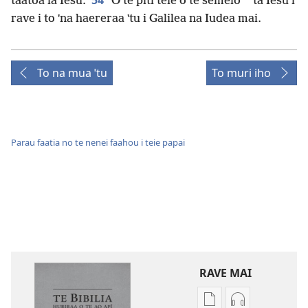
54
taatoa ia Iesu.
O te piti teie o te semeio
ta Iesu i
rave i to ˈna haereraa ˈtu i Galilea na Iudea mai.
To na mua ˈtu
To muri iho
Parau faatia no te nenei faahou i teie papai
RAVE MAI
No
No