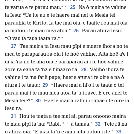
+
25
te varua e te parau mau.”
Na ô maira te vahine
ia Iesu: “Ua ite au e te haere mai nei te Mesia tei
parauhia te Kirito. Ia tae mai oia, e faaite roa mai oia
26
ia matou i te mau mea atoa.”
Parau atura Iesu:
+
“O vau ïa taua taata ra.”
27
Tae maira ta Iesu mau pǐpǐ e maere ihora no te
mea te paraparau ra oia i te hoê vahine. Aita hoê aˈe i
ui ia ˈna no te aha oia e paraparau ai i te hoê vahine
28
aore ra eaha ta ˈna e hinaaro ra.
Vaiiho ihora te
vahine i ta ˈna farii pape, haere atura i te oire e na ô
29
atura i te taata:
“Haere mai a hiˈo i te taata o tei
parau mai i te mau mea atoa ta ˈu i rave. E ere anei te
30
Mesia teie?”
Haere maira ratou i rapae i te oire ia
Iesu ra.
31
Hou te taata a tae mai ai, parau onoono maira
+
32
*
te mau pǐpǐ ia ˈna: “Rabi,
a tamaa.”
Teie râ na
33
ô atura oia: “E maa ta ˈu e amu aita outou i ite.”