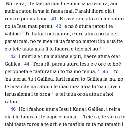
No reira, i te taeraa mai to Samaria ia Iesu ra, ani
maira ratou ia ˈna ia faaea mai. Parahi ihora oia i
41
reira e piti mahana.
E rave rahi atu â ïa tei tiaturi
42
no ta Iesu mau parau,
e na ô atura ratou i te
vahine: “Te tiaturi nei matou, e ere atura no ta oe i
parau mai, no te mea râ ua faaroo matou iho e ua ite
+
e o teie taata mau â te faaora o teie nei ao.”
43
I muri aˈe i na mahana e piti, haere atura oia i
44
Galilea.
Tera râ, parau atura Iesu e e ore te hoê
+
45
peropheta e faaturahia i to ˈna iho fenua.
I to
ˈna taeraa ˈtu i Galilea, farii maira to Galilea ia ˈna, no
te mea i ite na ratou i te mau mea atoa ta ˈna i rave i
+
Ierusalema i te oroa
e tei taua oroa atoa ra hoi
+
ratou.
46
Hoˈi faahou atura Iesu i Kana i Galilea, i reira
+
oia i te tauiraa i te pape ei uaina.
Teie râ, te vai ra te
tahi taata toroa a te arii e te maˈihia ra ta ˈna tamaiti i