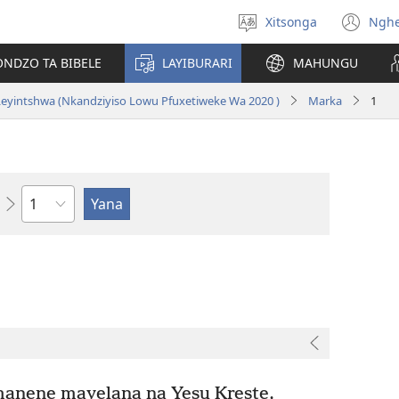
Xitsonga
Ngh
Hlawula
(op
ririmi
ne
ONDZO TA BIBELE
LAYIBURARI
MAHUNGU
wi
eyintshwa (Nkandziyiso Lowu Pfuxetiweke Wa 2020 )
Marka
1
Ndzima
anene mayelana na Yesu Kreste,