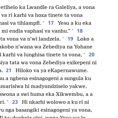
 etlhelo ka Lwandle ra Galeliya, a vona
va ri karhi va hoxa tinete ta vona
17
+
asi va tihlampfi.
Yesu a ku eka
18
+
a mi endla vaphasi va vanhu.”
19
+
 ta vona va n’wi landzela.
Loko a
akobo n’wana wa Zebediya na Yohane
20
+
 karhi va lunghisa tinete ta vona,
 siya tata wa vona Zebediya exikepeni ni
21
a.
Hiloko va ya eKapernawume.
su a nghena esinagogeni a sungula ku
amarisiwa hi madyondziselo yakwe,
a swona a swi huma eka Xikwembu, a a
23
+
ri.
Hi nkarhi wolowo a ku ri ni
wu nga basangiki esinagogeni ya vona,