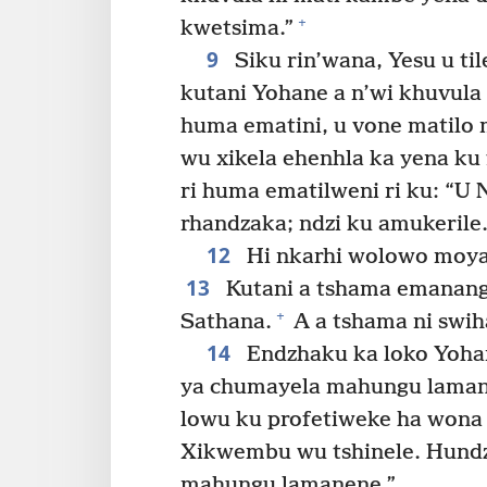
+
kwetsima.”
9
Siku rin’wana, Yesu u til
kutani Yohane a n’wi khuvula
huma ematini, u vone matilo
wu xikela ehenhla ka yena ku 
ri huma ematilweni ri ku: “U 
rhandzaka; ndzi ku amukerile.
12
Hi nkarhi wolowo moya
13
Kutani a tshama emananga 
+
Sathana.
A a tshama ni swiha
14
Endzhaku ka loko Yohan
ya chumayela mahungu lama
lowu ku profetiweke ha wona
Xikwembu wu tshinele. Hund
mahungu lamanene.”