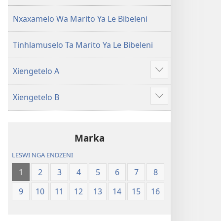
(Leyi
pfuxetiweke
pfuxetiweke
hi
Nxaxamelo Wa Marito Ya Le Bibeleni
hi
2020)
2020)
Tinhlamuselo Ta Marito Ya Le Bibeleni
Xiengetelo A
Show
more
Xiengetelo B
Show
more
Marka
LESWI NGA ENDZENI
1
2
3
4
5
6
7
8
9
10
11
12
13
14
15
16