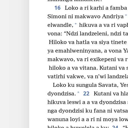
16
Loko a ri karhi a famba
+
Simoni ni makwavo Andriya
+
elwandle,
hikuva a va ri vaph
vona: “Ndzi landzeleni, ndzi t
Hiloko va hatla va siya tinete
ya emahlweninyana, a vona Y
makwavo, va ri exikepeni va ri
hiloko a va vitana. Kutani va
vatirhi vakwe, va n’wi landzel
Loko ku sungula Savata, Ye
22
+
dyondzisa.
Kutani va hl
hikuva leswi a a va dyondzis
nga dyondzisi ku fana ni vatsa
wanuna loyi a a ri ni moya lo
24