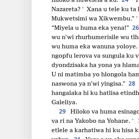
hiloko a huwelela a ku:
“H
+
Nazareta?
Xana u tele ku ta h
+
Mukwetsimi wa Xikwembu.”
2
“Miyela u huma eka yena!”
wu n’wi rhurhumerisile wu tlhe
wu huma eka wanuna yoloye.
ngopfu lerova va sungula ku vu
dyondzisaka ha yona ya hlamar
U ni matimba yo hlongola ham
28
naswona ya n’wi yingisa.”
hangalaka hi ku hatlisa etin
Galeliya.
29
Hiloko va huma esinago
+
va ri na Yakobo na Yohane.
etlele a karhatiwa hi ku hisa 