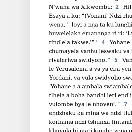
2
N’wana wa Xikwembu:
Hil
Esaya a ku: “(Vonani! Ndzi 
*
wena,
loyi a nga ta ku lunghi
huwelelaka emananga ri ri: ‘L
4
+
tindlela takwe.’”
Yohane M
chumayela vanhu leswaku va 
5
+
rivaleriwa swidyoho.
Van
le Yerusalema a va ya eka ye
Yordani, va vula swidyoho swa
Yohane a a ambala swiambalo 
tlhela a boha bandhi leri endl
7
+
vulombe bya le nhoveni.
endzhaku ka mina wa ndzi tlul
korhama ndzi tshunxa tintam
khuvula hi mati kambe yena u