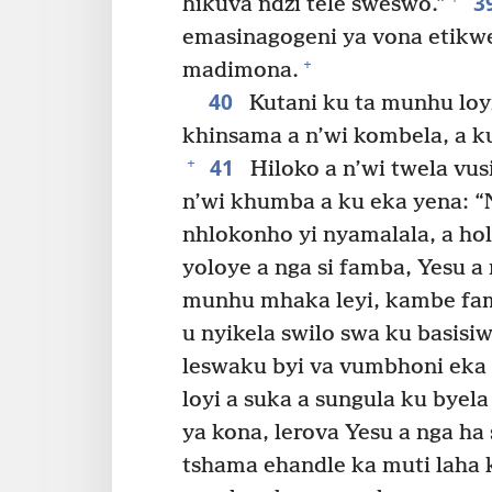
3
hikuva ndzi tele sweswo.”
emasinagogeni ya vona etikwen
+
madimona.
40
Kutani ku ta munhu loyi
khinsama a n’wi kombela, a ku:
41
+
Hiloko a n’wi twela vu
n’wi khumba a ku eka yena: “N
nhlokonho yi nyamalala, a ho
yoloye a nga si famba, Yesu a 
munhu mhaka leyi, kambe fam
u nyikela swilo swa ku basisi
leswaku byi va vumbhoni eka 
loyi a suka a sungula ku byel
ya kona, lerova Yesu a nga ha
tshama ehandle ka muti laha 