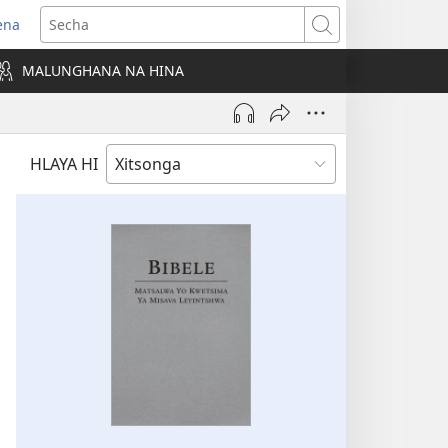
ena
ens
Secha
w
MALUNGHANA NA HINA
ndow)
HLAYA HI