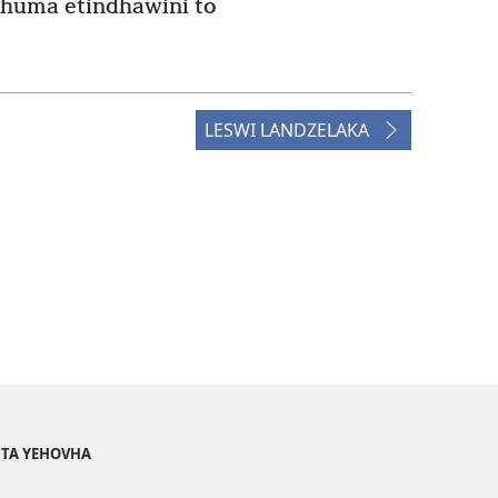
 huma etindhawini to
LESWI LANDZELAKA
I TA YEHOVHA