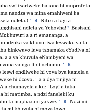
aha swi tsariweke hakona hi muprofeta
rhuma nandza wa mina emahlweni ka
3
+
sela ndlela.)
Rito ra loyi a
*
unghisani ndlela ya Yehovha!
Basisani
ukhuvuri a a ri emananga, a
hundzuka va khuvuriwa leswaku va ta
hu hinkwavo lava tshamaka eYudiya ni
na, a a va khuvula eNambyeni wa
6
+
 vona va nga fihli nchumu.
leswi endliweke hi voya bya kamela a
+
iweke hi dzovo,
a a dya tinjiya ni
A a chumayela a ku: “Loyi a taka
a hi matimba, a ndzi faneleki ku
8
+
bhu ta maphaxani yakwe.
Ndzi mi
 ta mi khuvula hi moya lowo