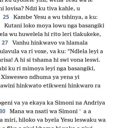
i ku dyohele yini, wena Yesu wa le
i lovisa? Ndzi ku tiva kahle, u
25
Kambe Yesu a wu tshinya, a ku:
6
Kutani loko moya lowu nga basangiki
la wu huwelela hi rito leri tlakukeke,
27
Vanhu hinkwavo va hlamala
lavula va ri voxe, va ku: “Ndlela leyi a
isa! A hi si tshama hi swi vona leswi.
bi ku ri mimoya leyi nga basangiki,
Xisweswo ndhuma ya yena yi
dhawini hinkwato etikweni hinkwaro ra
geni va ya ekaya ka Simoni na Andriya
30
+
Mana wa nsati wa Simoni
a a
ka miri, hiloko va byela Yesu leswaku wa