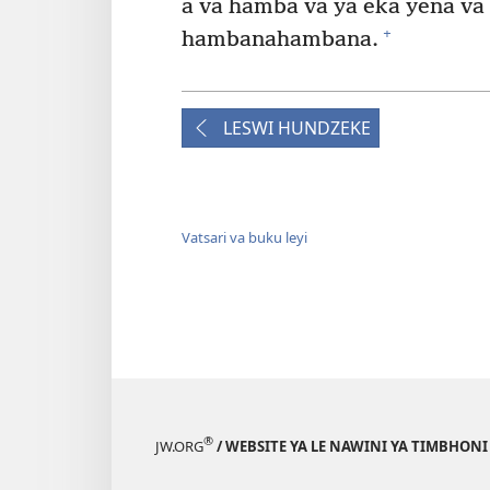
a va hamba va ya eka yena va
+
hambanahambana.
LESWI HUNDZEKE
Vatsari va buku leyi
®
JW.ORG
/ WEBSITE YA LE NAWINI YA TIMBHON