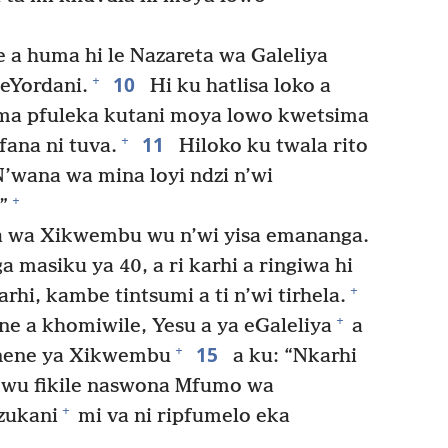
e a huma hi le Nazareta wa Galeliya
10
+
 eYordani.
Hi ku hatlisa loko a
 ma pfuleka kutani moya lowo kwetsima
11
+
fana ni tuva.
Hiloko ku twala rito
N’wana wa mina loyi ndzi n’wi
+
”
 wa Xikwembu wu n’wi yisa emananga.
masiku ya 40, a ri karhi a ringiwa hi
+
rhi, kambe tintsumi a ti n’wi tirhela.
+
e a khomiwile, Yesu a ya eGaleliya
a
15
+
nene ya Xikwembu
a ku: “Nkarhi
 wu fikile naswona Mfumo wa
+
zukani
mi va ni ripfumelo eka