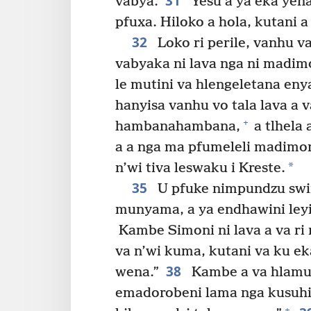
31
vabya.
Yesu a ya eka yena
pfuxa. Hiloko a hola, kutani 
32
Loko ri perile, vanhu v
vabyaka ni lava nga ni madim
le mutini va hlengeletana eny
hanyisa vanhu vo tala lava a
+
hambanahambana,
a tlhela
a a nga ma pfumeleli madimo
*
n’wi tiva leswaku i Kreste.
35
U pfuke nimpundzu swin
munyama, a ya endhawini leyi 
Kambe Simoni ni lava a va ri 
va n’wi kuma, kutani va ku e
38
wena.”
Kambe a va hlamula
emadorobeni lama nga kusuhi,
+