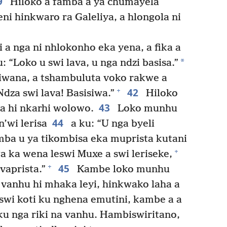
9
Hiloko a famba a ya chumayela
i hinkwaro ra Galeliya, a hlongola ni
 a nga ni nhlokonho eka yena, a fika a
*
 “Loko u swi lava, u nga ndzi basisa.”
siwana, a tshambuluta voko rakwe a
42
+
dza swi lava! Basisiwa.”
Hiloko
43
la hi nkarhi wolowo.
Loko munhu
44
n’wi lerisa
a ku: “U nga byeli
ba u ya tikombisa eka muprista kutani
+
wa ka wena leswi Muxe a swi leriseke,
45
+
vaprista.”
Kambe loko munhu
a vanhu hi mhaka leyi, hinkwako laha a
 swi koti ku nghena emutini, kambe a a
ku nga riki na vanhu. Hambiswiritano,