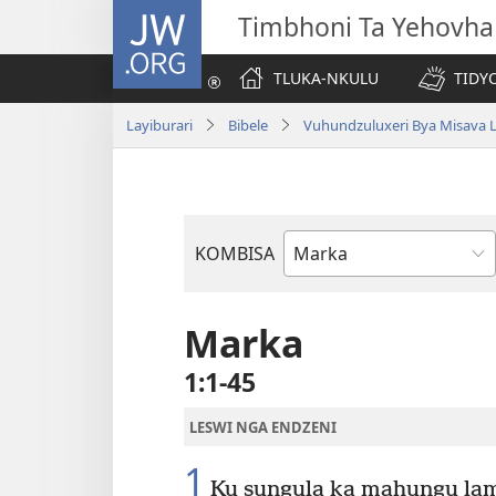
JW.ORG
Timbhoni Ta Yehovha
TLUKA-NKULU
TIDY
Layiburari
Bibele
Vuhundzuluxeri Bya Misava L
KOMBISA
Bible
Book
Marka
1:1-45
LESWI NGA ENDZENI
1
Ku sungula ka mahungu lam