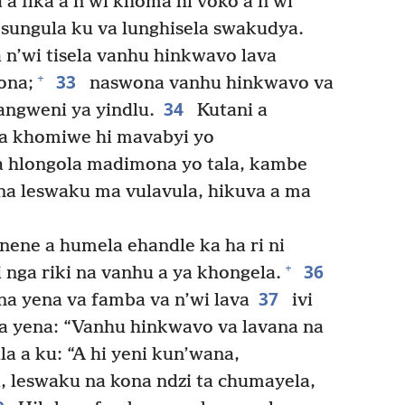
 a fika a n’wi khoma hi voko a n’wi
a sungula ku va lunghisela swakudya.
a n’wi tisela vanhu hinkwavo lava
33
+
ona;
naswona vanhu hinkwavo va
34
angweni ya yindlu.
Kutani a
 va khomiwe hi mavabyi yo
 a hlongola madimona yo tala, kambe
na leswaku ma vulavula, hikuva a ma
ene a humela ehandle ka ha ri ni
36
+
nga riki na vanhu a ya khongela.
37
na yena va famba va n’wi lava
ivi
ka yena: “Vanhu hinkwavo va lavana na
 a ku: “A hi yeni kun’wana,
 leswaku na kona ndzi ta chumayela,