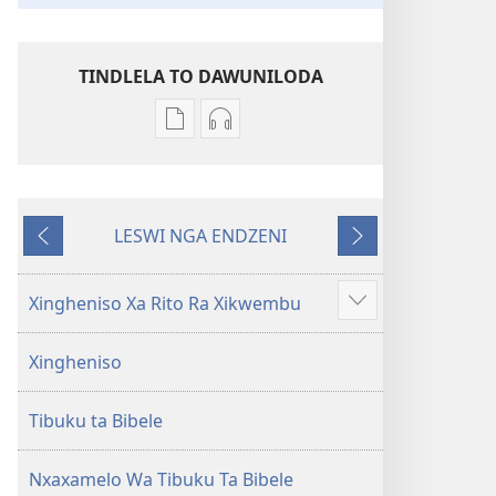
TINDLELA TO DAWUNILODA
Tindlela
Tindlela
to
to
dawuniloda
dawuniloda
minkandziyiso
leswi
LESWI NGA ENDZENI
ya
rhekhodiweke
LESWI
LESWI
elektroniki
Bibele
HUNDZEKE
LANDZELAKA
Bibele
—
Xingheniso Xa Rito Ra Xikwembu
Show
—
Matsalwa
more
Matsalwa
Yo
Xingheniso
Yo
Kwetsima
Kwetsima
Ya
Tibuku ta Bibele
Ya
Misava
Misava
Leyintshwa
Leyintshwa
(Leyi
Nxaxamelo Wa Tibuku Ta Bibele