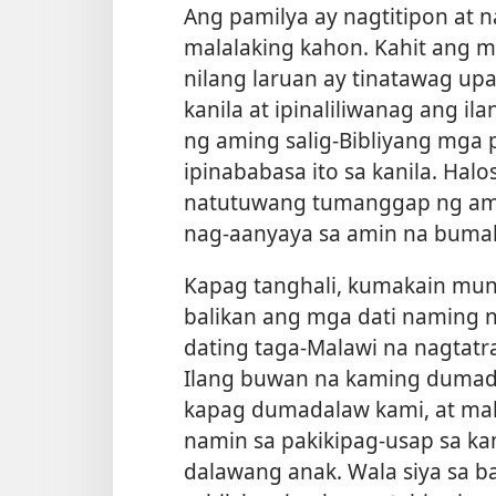
Ang pamilya ay nagtitipon at 
malalaking kahon. Kahit ang 
nilang laruan ay tinatawag up
kanila at ipinaliliwanag ang ila
ng aming salig-Bibliyang mga 
ipinababasa ito sa kanila. Hal
natutuwang tumanggap ng amin
nag-aanyaya sa amin na bumal
Kapag tanghali, kumakain mu
balikan ang mga dati naming 
dating taga-Malawi na nagtatr
Ilang buwan na kaming dumad
kapag dumadalaw kami, at ma
namin sa pakikipag-usap sa kan
dalawang anak. Wala siya sa 