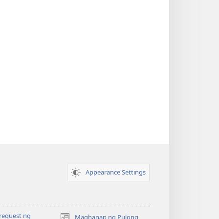
Appearance Settings
request ng
Maghanap ng Pulong