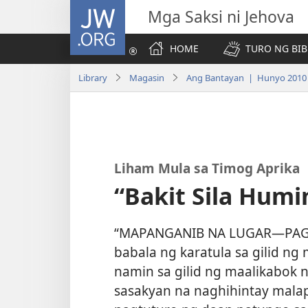
JW.ORG
Mga Saksi ni Jehova
HOME
TURO NG BIB
Library
Magasin
Ang Bantayan | Hunyo 2010
Liham Mula sa Timog Aprika
“Bakit Sila Humi
“MAPANGANIB NA LUGAR​—PAG
babala ng karatula sa gilid n
namin sa gilid ng maalikabok
sasakyan na naghihintay malap