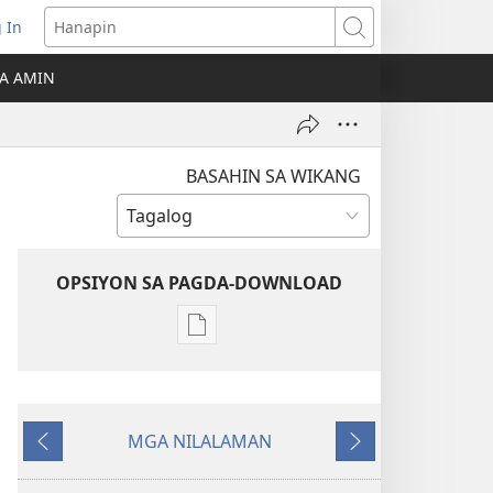
 In
Hanapin
ukas
A AMIN
ong
ow)
BASAHIN SA WIKANG
OPSIYON SA PAGDA-DOWNLOAD
Opsiyon
sa
pagda-
download
MGA NILALAMAN
ng
Nauna
Susunod
publikasyon