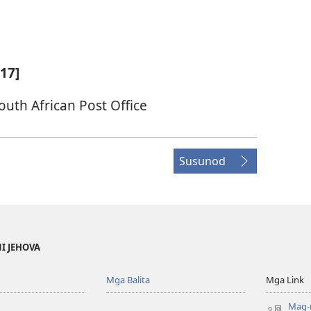
 17]
outh African Post Office
Susunod
NI JEHOVA
Mga Balita
Mga Link
Mag-