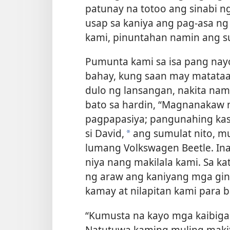
patunay na totoo ang sinabi ng
usap sa kaniya ang pag-asa n
kami, pinuntahan namin ang 
Pumunta kami sa isa pang nay
bahay, kung saan may matataa
dulo ng lansangan, nakita nam
bato sa hardin, “Magnanakaw 
pagpapasiya; pangunahing kas
si David,
ang sumulat nito, mu
*
lumang Volkswagen Beetle. Inan
niya nang makilala kami. Sa ka
ng araw ang kaniyang mga gin
kamay at nilapitan kami para ba
“Kumusta na kayo mga kaibigan?
Natutuwa kaming muling makit