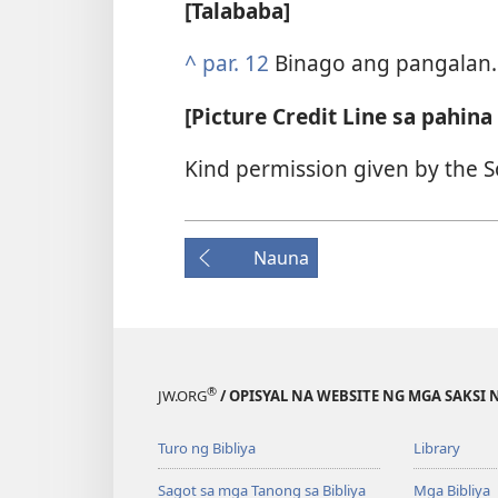
[Talababa]
^
par. 12
Binago ang pangalan.
[Picture Credit Line sa pahina
Kind permission given by the S
Nauna
®
JW.ORG
/ OPISYAL NA WEBSITE NG MGA SAKSI 
Turo ng Bibliya
Library
Sagot sa mga Tanong sa Bibliya
Mga Bibliya