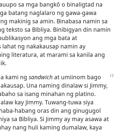
nauupo sa mga bangkô o binaligtad na
mga batang naglalaro ng gawa-gawa
ang makinig sa amin. Binabasa namin sa
ng teksto sa Bibliya. Binibigyan din namin
publikasyon ang mga bata at
os lahat ng nakakausap namin ay
g literatura, at marami sa kanila ang
ik.
na kami ng
sandwich
at umiinom bago
nakausap. Una naming dinalaw si Jimmy,
abaho sa isang minahan ng platino.
alaw kay Jimmy. Tuwang-tuwa siya
haba-habang oras din ang ginugugol
iya sa Bibliya. Si Jimmy ay may asawa at
bahay nang huli kaming dumalaw, kaya