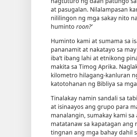
nagtuturo ng daan patungo sa
at pasugalan. Nilalampasan k
nililingon ng mga sakay nito na
huminto
roon?’
Huminto kami at sumama sa i
pananamit at nakatayo sa ma
iba’t ibang lahi at etnikong p
makita sa Timog Aprika. Naglak
kilometro hilagang-kanluran 
katotohanan ng Bibliya sa mga 
Tinalakay namin sandali sa tab
at isinaayos ang grupo para 
manalangin, sumakay kami sa 
matatanaw sa kapatagan ang m
tingnan ang mga bahay dahil s