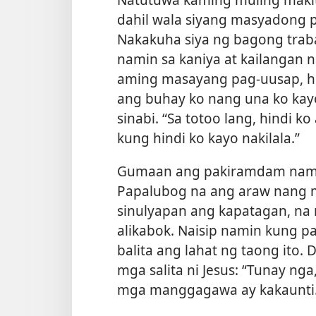
dahil wala siyang masyadong 
Nakakuha siya ng bagong trab
namin sa kaniya at kailangan 
aming masayang pag-uusap, hin
ang buhay ko nang una ko kay
sinabi. “Sa totoo lang, hindi 
kung hindi ko kayo nakilala.”
Gumaan ang pakiramdam namin
Papalubog na ang araw nang 
sinulyapan ang kapatagan, na 
alikabok. Naisip namin kung 
balita ang lahat ng taong it
mga salita ni Jesus: “Tunay ng
mga manggagawa ay kakaunti.