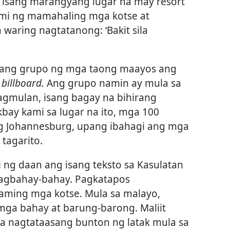
 isang marangyang lugar na may resort
ami ng mamahaling mga kotse at
 waring nagtatanong: ‘Bakit sila
sang grupo ng mga taong maayos ang
y
billboard.
Ang grupo namin ay mula sa
inagmulan, isang bagay na bihirang
bay kami sa lugar na ito, mga 100
ng Johannesburg, upang ibahagi ang mga
tagarito.
i ng daan ang isang teksto sa Kasulatan
magbahay-bahay. Pagkatapos
aming mga kotse. Mula sa malayo,
ga bahay at barung-barong. Maliit
a nagtataasang bunton ng latak mula sa