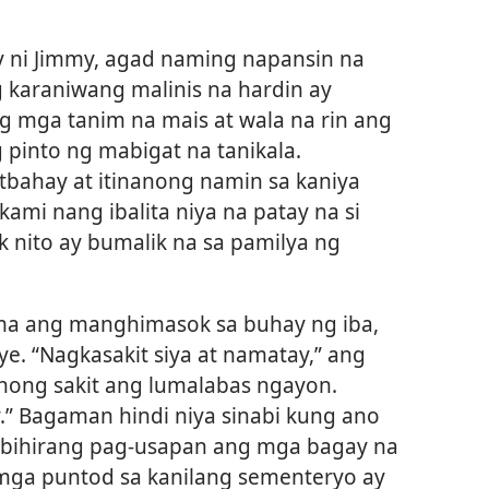
y ni Jimmy, agad naming napansin na
g karaniwang malinis na hardin ay
g mga tanim na mais at wala na rin ang
into ng mabigat na tanikala.
tbahay at itinanong namin sa kaniya
kami nang ibalita niya na patay na si
k nito ay bumalik na sa pamilya ng
ma ang manghimasok sa buhay ng iba,
e. “Nagkasakit siya at namatay,” ang
anong sakit ang lumalabas ngayon.
 Bagaman hindi niya sinabi kung ano
l bihirang pag-usapan ang mga bagay na
mga puntod sa kanilang sementeryo ay