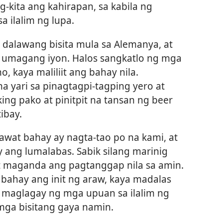
-kita ang kahirapan, sa kabila ng
a ilalim ng lupa.
dalawang bisita mula sa Alemanya, at
 umagang iyon. Halos sangkatlo ng mga
o, kaya maliliit ang bahay nila.
 yari sa pinagtagpi-tagping yero at
ng pako at pinitpit na tansan ng beer
ibay.
wat bahay ay nagta-tao po na kami, at
ang lumalabas. Sabik silang marinig
 maganda ang pagtanggap nila sa amin.
ahay ang init ng araw, kaya madalas
 maglagay ng mga upuan sa ilalim ng
ga bisitang gaya namin.