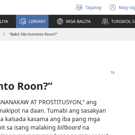
Tagalog
Mag-log
Pumili
(may
ng
bub
LIYA
LIBRARY
MGA BALITA
TUNGKOL S
wika
na
bag
“Bakit Sila Huminto Roon?”
wind
nto Roon?”
NANAKAW AT PROSTITUSYON,” ang
g makipot na daan. Tumabi ang sasakyan
 na kalsada kasama ang iba pang mga
it sa isang malaking
billboard
na