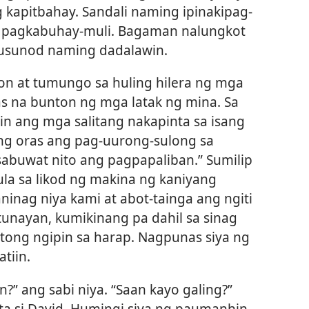
 kapitbahay. Sandali naming ipinakipag-
g pagkabuhay-muli. Bagaman nalungkot
susunod naming dadalawin.
on at tumungo sa huling hilera ng mga
s na bunton ng mga latak ng mina. Sa
in ang mga salitang nakapinta sa isang
ng oras ang pag-uurong-sulong sa
abuwat nito ang pagpapaliban.” Sumilip
la sa likod ng makina ng kaniyang
inag niya kami at abot-tainga ang ngiti
tunayan, kumikinang pa dahil sa sinag
tong ngipin sa harap. Nagpunas siya ng
tiin.
” ang sabi niya. “Saan kayo galing?”
a si David. Humingi siya ng paumanhin