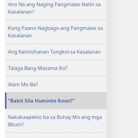
ANG
Ano Na ang Naging Pangmalas Natin sa
BANTAYAN
Kasalanan?
Hunyo 2010
Kung Paano Nagbago ang Pangmalas sa
Kasalanan
Ang Katotohanan Tungkol sa Kasalanan
Talaga Bang Masama Ito?
Alam Mo Ba?
“Bakit Sila Huminto Roon?”
Nakakaapekto ba sa Buhay Mo ang mga
Bituin?