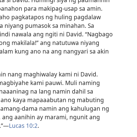
panahon para makipag-usap sa amin.
aho pagkatapos ng huling pagdalaw
na niyang pumasok sa minahan. Sa
di nawala ang ngiti ni David. “Nagbago
ong makilala!” ang natutuwa niyang
ko alam kung ano na ang nangyari sa akin
 nang maghiwalay kami ni David.
magbiyahe kami pauwi. Muli naming
naaaninag na lang namin dahil sa
paano kaya mapaaabutan ng mabuting
o. Damang-dama namin ang kahulugan ng
a, ang aanihin ay marami, ngunit ang
”​—
Lucas 10:2
.