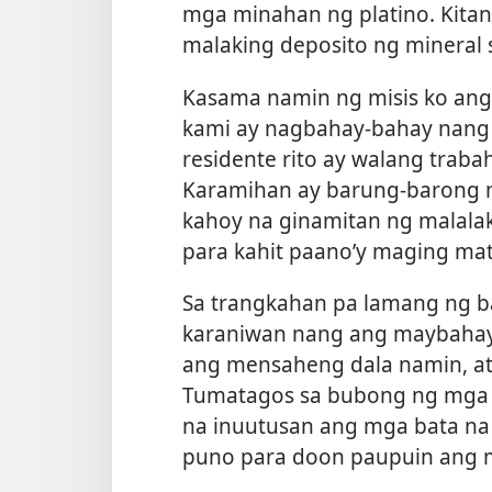
mga minahan ng platino. Kitang
malaking deposito ng mineral s
Kasama namin ng misis ko ang 
kami ay nagbahay-bahay nang
residente rito ay walang trabah
Karamihan ay barung-barong na
kahoy na ginamitan ng malalaki
para kahit paano’y maging mat
Sa trangkahan pa lamang ng ba
karaniwan nang ang maybahay 
ang mensaheng dala namin, at
Tumatagos sa bubong ng mga b
na inuutusan ang mga bata na
puno para doon paupuin ang m