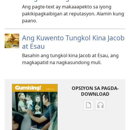
Ang pagte-text ay makaaapekto sa iyong
pakikipagkaibigan at reputasyon. Alamin kung
paano.
Ang Kuwento Tungkol Kina Jacob
at Esau
Basahin ang tungkol kina Jacob at Esau, ang
magkapatid na nagkasundong muli.
OPSIYON SA PAGDA-
DOWNLOAD
Opsiyon
Opsiyon
sa
sa
pagda-
pagda-
download
download