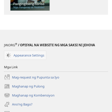
ng
ng
publikasyon
audio
GUMISING!
GUMISING!
Pebrero 2013
Pebrero 2013
®
JW.ORG
/ OPISYAL NA WEBSITE NG MGA SAKSI NI JEHOVA
Appearance Settings
Mga Link
Mag-request ng Pupunta sa Iyo
Maghanap ng Pulong
(may
bubukas
Maghanap ng Kombensiyon
(may
na
bubukas
bagong
Ano’ng Bago?
na
window)
bagong