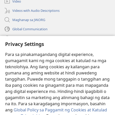
Video
window)
Videos with Audio Descriptions
Maghanap sa JW.ORG
Global Communication
Help
Privacy Settings
Donasyon
(may
Para sa pinakamagandang digital experience,
bubukas
gumagamit kami ng mga cookies at katulad na mga
na
Watchtower ONLINE LIBRARY™
teknolohiya. Ang ilang cookies ay kailangan para
(may
bagong
gumana ang aming website at hindi puwedeng
bubukas
window)
®
JW Hub
na
tanggihan. Puwede mong tanggapin o tanggihan ang
(may
bagong
bubukas
iba pang cookies na ginagamit para mas mapaganda
window)
®
JW Library
na
ang digital experience mo. Hinding-hindi ipagbibili o
bagong
gagamitin sa marketing ang alinmang bahagi ng data
window)
®
Watchtower Library
na ito. Para sa karagdagang impormasyon, basahin
ang
Global Policy sa Paggamit ng Cookies at Katulad