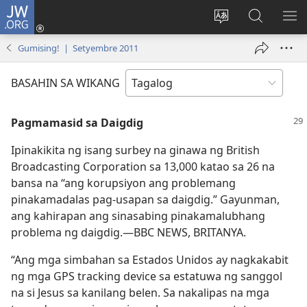
JW.ORG
Mag-
log
Baguhin
Maghana
IPA
In
ang
sa
AN
Gumising! | Setyembre 2011
(may
wika
JW.ORG
ME
bubukas
ng
BASAHIN SA WIKANG
na
site
bagong
Pagmamasid sa Daigdig
window)
Ipinakikita ng isang surbey na ginawa ng British
Broadcasting Corporation sa 13,000 katao sa 26 na
bansa na “ang korupsiyon ang problemang
pinakamadalas pag-usapan sa daigdig.” Gayunman,
ang kahirapan ang sinasabing pinakamalubhang
problema ng daigdig.​—BBC NEWS, BRITANYA.
“Ang mga simbahan sa Estados Unidos ay nagkakabit
ng mga GPS tracking device sa estatuwa ng sanggol
na si Jesus sa kanilang belen. Sa nakalipas na mga