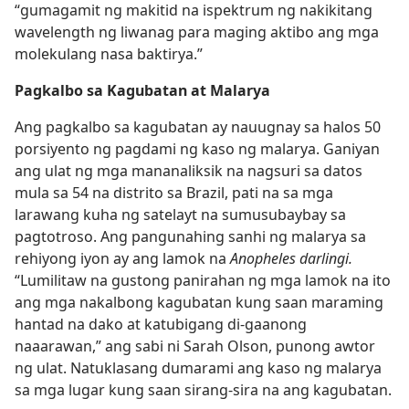
“gumagamit ng makitid na ispektrum ng nakikitang
wavelength ng liwanag para maging aktibo ang mga
molekulang nasa baktirya.”
Pagkalbo sa Kagubatan at Malarya
Ang pagkalbo sa kagubatan ay nauugnay sa halos 50
porsiyento ng pagdami ng kaso ng malarya. Ganiyan
ang ulat ng mga mananaliksik na nagsuri sa datos
mula sa 54 na distrito sa Brazil, pati na sa mga
larawang kuha ng satelayt na sumusubaybay sa
pagtotroso. Ang pangunahing sanhi ng malarya sa
rehiyong iyon ay ang lamok na
Anopheles darlingi.
“Lumilitaw na gustong panirahan ng mga lamok na ito
ang mga nakalbong kagubatan kung saan maraming
hantad na dako at katubigang di-gaanong
naaarawan,” ang sabi ni Sarah Olson, punong awtor
ng ulat. Natuklasang dumarami ang kaso ng malarya
sa mga lugar kung saan sirang-sira na ang kagubatan.