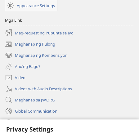
Appearance Settings
Mga Link
Mag-request ng Pupunta sa Iyo
Maghanap ng Pulong
(may
bubukas
Maghanap ng Kombensiyon
(may
na
bubukas
bagong
Ano’ng Bago?
na
window)
bagong
Video
window)
Videos with Audio Descriptions
Maghanap sa JW.ORG
Global Communication
Help
Privacy Settings
Donasyon