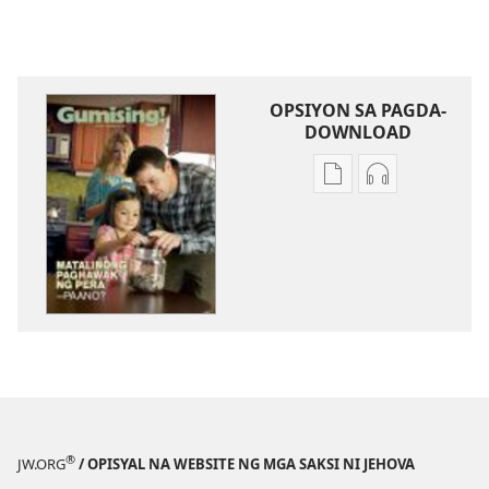
OPSIYON SA PAGDA-
DOWNLOAD
Opsiyon
Opsiyon
sa
sa
pagda-
pagda-
download
download
ng
ng
publikasyon
audio
GUMISING!
GUMISING!
Setyembre 2011
Setyembre 2
®
JW.ORG
/ OPISYAL NA WEBSITE NG MGA SAKSI NI JEHOVA