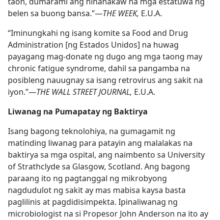
taon, dumarami ang ninanakaw na mga estatuwa ng
belen sa buong bansa.”​—
THE WEEK,
E.U.A.
“Iminungkahi ng isang komite sa Food and Drug
Administration [ng Estados Unidos] na huwag
payagang mag-donate ng dugo ang mga taong may
chronic fatigue syndrome, dahil sa pangamba na
posibleng nauugnay sa isang retrovirus ang sakit na
iyon.”​—
THE WALL STREET JOURNAL,
E.U.A.
Liwanag na Pumapatay ng Baktirya
Isang bagong teknolohiya, na gumagamit ng
matinding liwanag para patayin ang malalakas na
baktirya sa mga ospital, ang naimbento sa University
of Strathclyde sa Glasgow, Scotland. Ang bagong
paraang ito ng pagtanggal ng mikrobyong
nagdudulot ng sakit ay mas mabisa kaysa basta
paglilinis at pagdidisimpekta. Ipinaliwanag ng
microbiologist na si Propesor John Anderson na ito ay