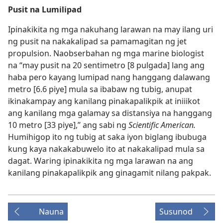
Pusit na Lumilipad
Ipinakikita ng mga nakuhang larawan na may ilang uri
ng pusit na nakakalipad sa pamamagitan ng jet
propulsion. Naobserbahan ng mga marine biologist
na “may pusit na 20 sentimetro [8 pulgada] lang ang
haba pero kayang lumipad nang hanggang dalawang
metro [6.6 piye] mula sa ibabaw ng tubig, anupat
ikinakampay ang kanilang pinakapalikpik at iniiikot
ang kanilang mga galamay sa distansiya na hanggang
10 metro [33 piye],” ang sabi ng
Scientific American.
Humihigop ito ng tubig at saka iyon biglang ibubuga
kung kaya nakakabuwelo ito at nakakalipad mula sa
dagat. Waring ipinakikita ng mga larawan na ang
kanilang pinakapalikpik ang ginagamit nilang pakpak.
Nauna
Susunod