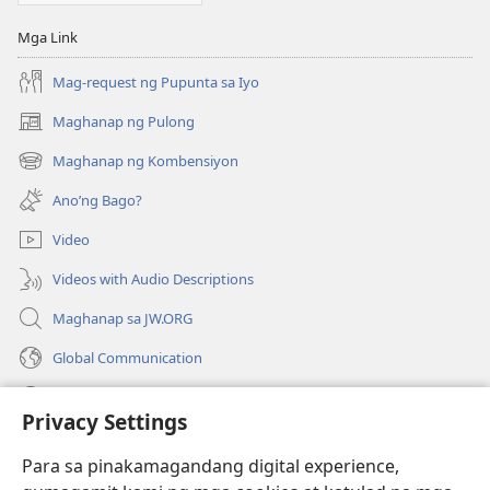
Mga Link
Mag-request ng Pupunta sa Iyo
Maghanap ng Pulong
(may
bubukas
Maghanap ng Kombensiyon
(may
na
bubukas
bagong
Ano’ng Bago?
na
window)
bagong
Video
window)
Videos with Audio Descriptions
Maghanap sa JW.ORG
Global Communication
Help
Privacy Settings
Donasyon
(may
Para sa pinakamagandang digital experience,
bubukas