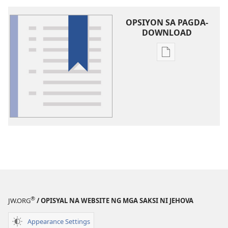
OPSIYON SA PAGDA-
DOWNLOAD
Opsiyon
sa
pagda-
download
ng
publikasyon
Glosari
®
JW.ORG
/ OPISYAL NA WEBSITE NG MGA SAKSI NI JEHOVA
Appearance Settings