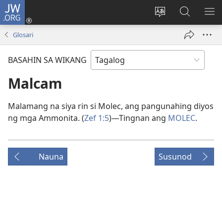
JW.ORG
Mag-
log
Baguhin
Maghana
IPA
In
ang
sa
AN
Glosari
(may
wika
JW.ORG
ME
bubukas
ng
BASAHIN SA WIKANG
na
site
bagong
Malcam
window)
Malamang na siya rin si Molec, ang pangunahing diyos
ng mga Ammonita. (
Zef 1:5
)—Tingnan ang
MOLEC
.
Nauna
Susunod