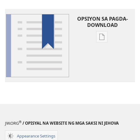
OPSIYON SA PAGDA-
DOWNLOAD
Opsiyon
sa
pagda-
download
ng
publikasyon
Glosari
®
JW.ORG
/ OPISYAL NA WEBSITE NG MGA SAKSI NI JEHOVA
Appearance Settings