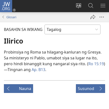
JW.ORG
Mag-
log
Baguhin
Maghana
IPA
In
ang
sa
AN
Glosari
(may
wika
JW.ORG
ME
bubukas
ng
BASAHIN SA WIKANG
na
site
bagong
Ilirico
window)
Probinsiya ng Roma sa hilagang-kanluran ng Gresya.
Sa ministeryo ni Pablo, umabot siya sa lugar na ito,
pero hindi binanggit kung nangaral siya rito. (
Ro 15:19
)
—Tingnan ang
Ap. B13
.
Nauna
Susunod