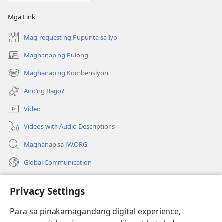
Mga Link
Mag-request ng Pupunta sa Iyo
Maghanap ng Pulong
(may
bubukas
Maghanap ng Kombensiyon
(may
na
bubukas
bagong
Ano’ng Bago?
na
window)
bagong
Video
window)
Videos with Audio Descriptions
Maghanap sa JW.ORG
Global Communication
Help
Privacy Settings
Donasyon
(may
Para sa pinakamagandang digital experience,
bubukas