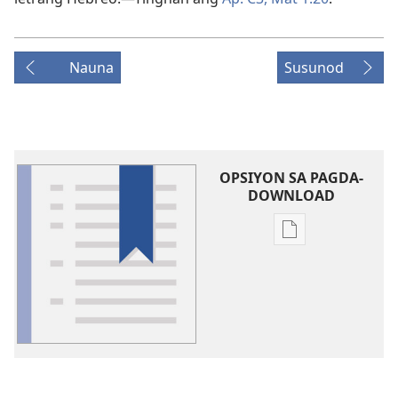
Nauna
Susunod
OPSIYON SA PAGDA-
DOWNLOAD
Opsiyon
sa
pagda-
download
ng
publikasyon
Glosari