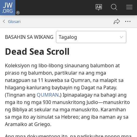
JW.ORG
Mag-
log
Baguhin
Maghana
IPA
In
ang
sa
AN
Glosari
(may
wika
JW.ORG
ME
bubukas
ng
BASAHIN SA WIKANG
na
site
bagong
Dead Sea Scroll
window)
Koleksiyon ng libo-libong sinaunang balumbon at
piraso ng balumbon, partikular na ang mga
natagpuan sa 11 kuweba sa Qumran, na malapit sa
hilagang-kanlurang baybayin ng Dagat na Patay.
(Tingnan ang
QUMRAN
.) Ipinapalagay na bahagi ang
mga ito ng mga 930 manuskritong Judio—manuskrito
ng Bibliya at sekular na mga manuskrito. Karamihan
sa mga ito ay isinulat sa Hebreo; ang iba naman ay sa
Aramaiko at Griego.
Ang mga dokumentong ito, na nadiskubre noong mga