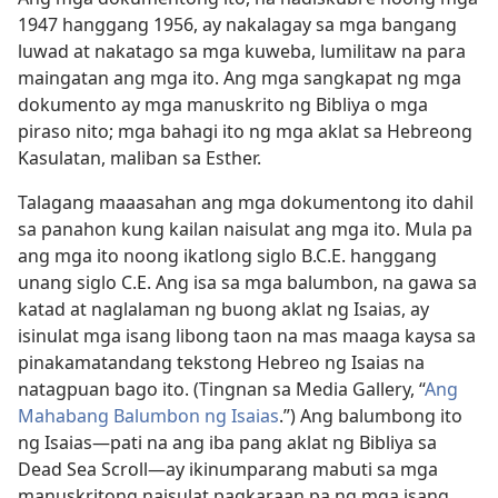
1947 hanggang 1956, ay nakalagay sa mga bangang
luwad at nakatago sa mga kuweba, lumilitaw na para
maingatan ang mga ito. Ang mga sangkapat ng mga
dokumento ay mga manuskrito ng Bibliya o mga
piraso nito; mga bahagi ito ng mga aklat sa Hebreong
Kasulatan, maliban sa Esther.
Talagang maaasahan ang mga dokumentong ito dahil
sa panahon kung kailan naisulat ang mga ito. Mula pa
ang mga ito noong ikatlong siglo B.C.E. hanggang
unang siglo C.E. Ang isa sa mga balumbon, na gawa sa
katad at naglalaman ng buong aklat ng Isaias, ay
isinulat mga isang libong taon na mas maaga kaysa sa
pinakamatandang tekstong Hebreo ng Isaias na
natagpuan bago ito. (Tingnan sa Media Gallery, “
Ang
Mahabang Balumbon ng Isaias
.”) Ang balumbong ito
ng Isaias—pati na ang iba pang aklat ng Bibliya sa
Dead Sea Scroll—ay ikinumparang mabuti sa mga
manuskritong naisulat pagkaraan pa ng mga isang