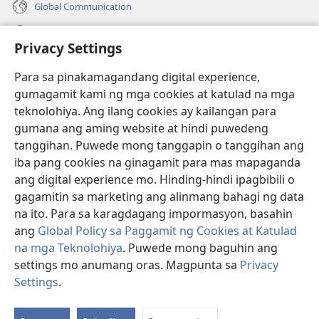
Global Communication
Help
Privacy Settings
Donasyon
(may
Para sa pinakamagandang digital experience,
bubukas
gumagamit kami ng mga cookies at katulad na mga
na
Watchtower ONLINE LIBRARY™
teknolohiya. Ang ilang cookies ay kailangan para
(may
bagong
gumana ang aming website at hindi puwedeng
bubukas
window)
®
JW Hub
na
tanggihan. Puwede mong tanggapin o tanggihan ang
(may
bagong
bubukas
iba pang cookies na ginagamit para mas mapaganda
window)
®
JW Library
na
ang digital experience mo. Hinding-hindi ipagbibili o
bagong
gagamitin sa marketing ang alinmang bahagi ng data
window)
®
Watchtower Library
na ito. Para sa karagdagang impormasyon, basahin
ang
Global Policy sa Paggamit ng Cookies at Katulad
na mga Teknolohiya
. Puwede mong baguhin ang
settings mo anumang oras. Magpunta sa
Privacy
Copyright
© 2026 Watch Tower Bible and Tract Society of Pennsylvania.
Settings
.
Ip
KASUNDUAN SA PAGGAMIT
|
PRIVACY POLICY
|
PRIVACY SETTINGS
a