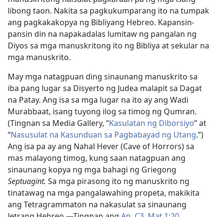
libong taon. Nakita sa pagkukumparang ito na tumpak
ang pagkakakopya ng Bibliyang Hebreo. Kapansin-
pansin din na napakadalas lumitaw ng pangalan ng
Diyos sa mga manuskritong ito ng Bibliya at sekular na
mga manuskrito.
May mga natagpuan ding sinaunang manuskrito sa
iba pang lugar sa Disyerto ng Judea malapit sa Dagat
na Patay. Ang isa sa mga lugar na ito ay ang Wadi
Murabbaat, isang tuyong ilog sa timog ng Qumran.
(Tingnan sa Media Gallery, “
Kasulatan ng Diborsiyo
” at
“
Nasusulat na Kasunduan sa Pagbabayad ng Utang
.”)
Ang isa pa ay ang Nahal Hever (Cave of Horrors) sa
mas malayong timog, kung saan natagpuan ang
sinaunang kopya ng mga bahagi ng Griegong
Septuagint.
Sa mga pirasong ito ng manuskrito ng
tinatawag na mga pangalawahing propeta, makikita
ang Tetragrammaton na nakasulat sa sinaunang
letrang Hebreo.—Tingnan ang
Ap. C3,
Mat 1:20
.