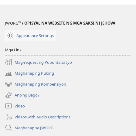
®
JW.ORG
/ OPISYAL NA WEBSITE NG MGA SAKSI NI JEHOVA
Appearance Settings
Mga Link
Mag-request ng Pupunta sa Iyo
Maghanap ng Pulong
(may
bubukas
Maghanap ng Kombensiyon
(may
na
bubukas
bagong
Ano’ng Bago?
na
window)
bagong
Video
window)
Videos with Audio Descriptions
Maghanap sa JW.ORG