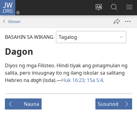
JW.ORG
Mag-
log
Baguhin
Maghana
IPA
In
ang
sa
AN
Glosari
(may
wika
JW.ORG
ME
bubukas
ng
BASAHIN SA WIKANG
na
site
bagong
Dagon
window)
Diyos ng mga Filisteo. Hindi tiyak ang pinagmulan ng
salita, pero iniuugnay ito ng ilang iskolar sa salitang
Hebreo na
dagh
(isda).—
Huk 16:23;
1Sa 5:4
.
Nauna
Susunod