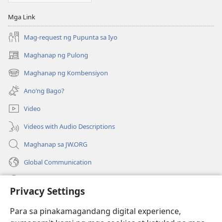
Mga Link
Mag-request ng Pupunta sa Iyo
Maghanap ng Pulong
(may
bubukas
Maghanap ng Kombensiyon
(may
na
bubukas
bagong
Ano’ng Bago?
na
window)
bagong
Video
window)
Videos with Audio Descriptions
Maghanap sa JW.ORG
Global Communication
Help
Privacy Settings
Donasyon
(may
Para sa pinakamagandang digital experience,
bubukas