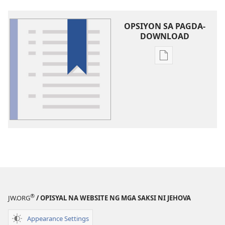
OPSIYON SA PAGDA-
DOWNLOAD
Opsiyon
sa
pagda-
download
ng
publikasyon
Glosari
®
JW.ORG
/ OPISYAL NA WEBSITE NG MGA SAKSI NI JEHOVA
Appearance Settings