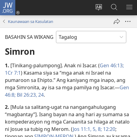
JW.ORG
Mag-
log
Baguhin
Maghana
IPA
In
ang
sa
AN
Kaunawaan sa Kasulatan
(may
wika
JW.ORG
ME
bubukas
ng
BASAHIN SA WIKANG
na
site
bagong
Simron
window)
1.
[Tinikang-palumpong]. Anak ni Isacar. (
Gen 46:13;
1Cr 7:1
) Kasama siya sa “mga anak ni Israel na
pumaroon sa Ehipto.” Ang kaniyang mga inapo, ang
mga Simronita, ay isa sa mga pamilya ng Isacar.​—
Gen
46:8;
Bil 26:23, 24
.
2.
[Mula sa salitang-ugat na nangangahulugang
“magbantay”]. Isang bayan na ang hari ay sumama sa
kompederasyon ng mga Canaanita sa hilaga at natalo
ni Josue sa tubig ng Merom. (
Jos 11:1,
5,
8;
12:20
;
tingnan ang
SIMRON-MERON
.) Ang Simron ay kasama