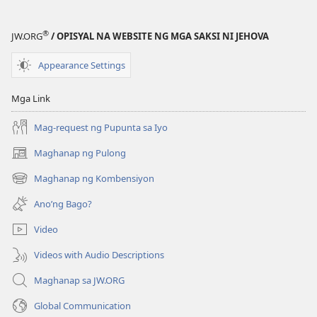
®
JW.ORG
/ OPISYAL NA WEBSITE NG MGA SAKSI NI JEHOVA
Appearance Settings
Mga Link
Mag-request ng Pupunta sa Iyo
Maghanap ng Pulong
(may
bubukas
Maghanap ng Kombensiyon
(may
na
bubukas
bagong
Ano’ng Bago?
na
window)
bagong
Video
window)
Videos with Audio Descriptions
Maghanap sa JW.ORG
Global Communication