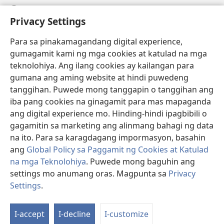
Help
Privacy Settings
Donasyon
(may
Para sa pinakamagandang digital experience,
bubukas
gumagamit kami ng mga cookies at katulad na mga
na
Watchtower ONLINE LIBRARY™
teknolohiya. Ang ilang cookies ay kailangan para
(may
bagong
gumana ang aming website at hindi puwedeng
bubukas
window)
®
JW Hub
na
tanggihan. Puwede mong tanggapin o tanggihan ang
(may
bagong
bubukas
iba pang cookies na ginagamit para mas mapaganda
window)
®
JW Library
na
ang digital experience mo. Hinding-hindi ipagbibili o
bagong
gagamitin sa marketing ang alinmang bahagi ng data
window)
®
Watchtower Library
na ito. Para sa karagdagang impormasyon, basahin
ang
Global Policy sa Paggamit ng Cookies at Katulad
na mga Teknolohiya
. Puwede mong baguhin ang
settings mo anumang oras. Magpunta sa
Privacy
Copyright
© 2026 Watch Tower Bible and Tract Society of Pennsylvania.
Settings
.
KASUNDUAN SA PAGGAMIT
|
PRIVACY POLICY
|
PRIVACY SETTINGS
I-accept
I-decline
I-customize