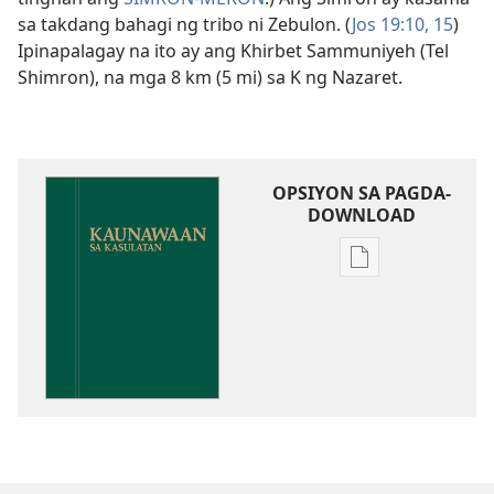
sa takdang bahagi ng tribo ni Zebulon. (
Jos 19:10,
15
)
Ipinapalagay na ito ay ang Khirbet Sammuniyeh (Tel
Shimron), na mga 8 km (5 mi) sa K ng Nazaret.
OPSIYON SA PAGDA-
DOWNLOAD
Opsiyon
sa
pagda-
download
ng
publikasyon
Kaunawaan
sa
Kasulatan