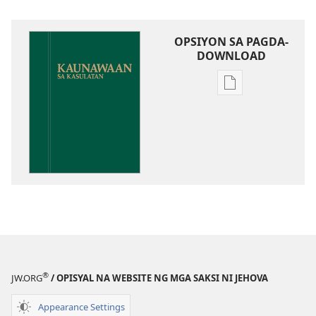
OPSIYON SA PAGDA-
DOWNLOAD
Opsiyon
sa
pagda-
download
ng
publikasyon
Kaunawaan
sa
Kasulatan
®
JW.ORG
/ OPISYAL NA WEBSITE NG MGA SAKSI NI JEHOVA
Appearance Settings