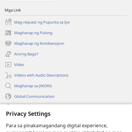
Mga Link
Mag-request ng Pupunta sa Iyo
Maghanap ng Pulong
(may
bubukas
Maghanap ng Kombensiyon
(may
na
bubukas
bagong
Ano’ng Bago?
na
window)
bagong
Video
window)
Videos with Audio Descriptions
Maghanap sa JW.ORG
Global Communication
Help
Privacy Settings
Donasyon
(may
Para sa pinakamagandang digital experience,
bubukas