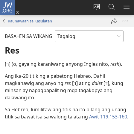
JW.ORG
Mag-
log
Baguhin
Maghana
IPA
In
ang
sa
AN
Kaunawaan sa Kasulatan
(may
wika
JW.ORG
ME
bubukas
ng
BASAHIN SA WIKANG
na
site
bagong
Res
window)
[ר] (o, gaya ng karaniwang anyong Ingles nito,
resh
).
Ang ika-20 titik ng alpabetong Hebreo. Dahil
magkahawig ang anyo ng
res
[ר] at ng
dalet
[ד], kung
minsan ay napagpapalit ng mga tagakopya ang
dalawang ito.
Sa Hebreo, lumilitaw ang titik na ito bilang ang unang
titik sa bawat isa sa walong talata ng
Awit 119:153-160
.