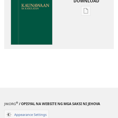
DOWNLOAD
Opsiyon
sa
pagda-
download
ng
publikasyon
Kaunawaan
sa
Kasulatan
®
JW.ORG
/ OPISYAL NA WEBSITE NG MGA SAKSI NI JEHOVA
Appearance Settings