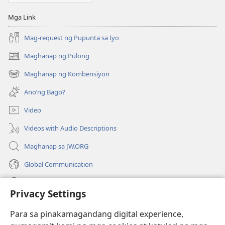
Mga Link
Mag-request ng Pupunta sa Iyo
Maghanap ng Pulong
(may
bubukas
Maghanap ng Kombensiyon
(may
na
bubukas
bagong
Ano’ng Bago?
na
window)
bagong
Video
window)
Videos with Audio Descriptions
Maghanap sa JW.ORG
Global Communication
Help
Privacy Settings
Donasyon
(may
Para sa pinakamagandang digital experience,
bubukas