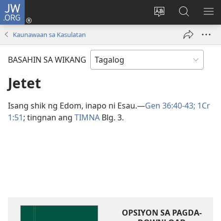
JW.ORG
Mag-
log
Baguhin
Maghana
IPA
In
ang
sa
AN
Kaunawaan sa Kasulatan
(may
wika
JW.ORG
ME
bubukas
ng
BASAHIN SA WIKANG
na
site
bagong
Jetet
window)
Isang shik ng Edom, inapo ni Esau.​—
Gen 36:40-43;
1Cr
1:51
; tingnan ang
TIMNA
Blg. 3.
OPSIYON SA PAGDA-