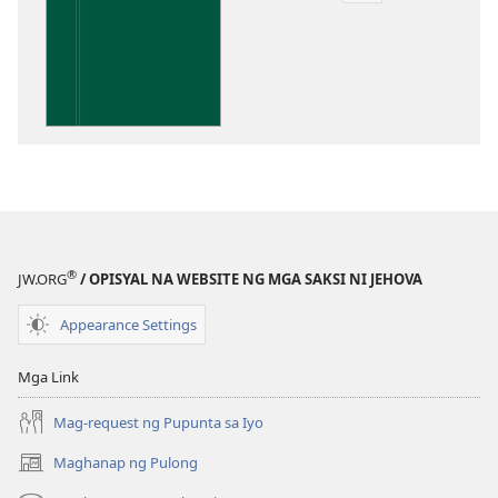
sa
pagda-
download
ng
publikasyon
Kaunawaan
sa
Kasulatan
®
JW.ORG
/ OPISYAL NA WEBSITE NG MGA SAKSI NI JEHOVA
Appearance Settings
Mga Link
Mag-request ng Pupunta sa Iyo
Maghanap ng Pulong
(may
bubukas