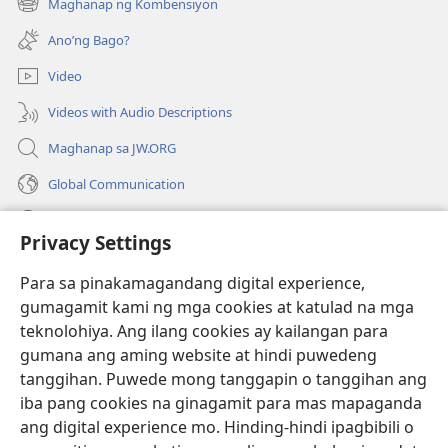
Maghanap ng Kombensiyon
(may
na
bubukas
bagong
Ano’ng Bago?
na
window)
bagong
Video
window)
Videos with Audio Descriptions
Maghanap sa JW.ORG
Global Communication
Help
Privacy Settings
Donasyon
(may
Para sa pinakamagandang digital experience,
bubukas
gumagamit kami ng mga cookies at katulad na mga
na
Watchtower ONLINE LIBRARY™
teknolohiya. Ang ilang cookies ay kailangan para
(may
bagong
gumana ang aming website at hindi puwedeng
bubukas
window)
®
JW Hub
na
tanggihan. Puwede mong tanggapin o tanggihan ang
(may
bagong
bubukas
iba pang cookies na ginagamit para mas mapaganda
window)
®
JW Library
na
ang digital experience mo. Hinding-hindi ipagbibili o
bagong