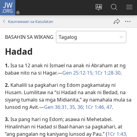
JW.ORG
Mag-
log
Baguhin
Maghana
IPA
In
ang
sa
AN
Kaunawaan sa Kasulatan
(may
wika
JW.ORG
ME
bubukas
ng
BASAHIN SA WIKANG
na
site
bagong
Hadad
window)
1.
Isa sa 12 anak ni Ismael na anak ni Abraham at ng
babae nito na si Hagar.​—
Gen 25:12-15;
1Cr 1:28-30
.
2.
Kahalili sa pagkahari ng Edom pagkamatay ni
Husam. Lumilitaw na “si Hadad na anak ni Bedad, na
siyang tumalo sa mga Midianita,” ay namahala mula sa
lunsod ng Avit.​—
Gen 36:31,
35, 36;
1Cr 1:46, 47
.
3.
Isa pang hari ng Edom; asawa ni Mehetabel.
Hinalinhan ni Hadad si Baal-hanan sa pagkahari, at
“ang pangalan ng kaniyang lunsod ay Pau.” (
1Cr 1:43,