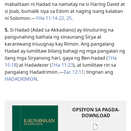
mabalitaan ni Hadad na namatay na si Haring David at
si Joab, bumalik siya sa Edom at naging isang kalaban
ni Solomon.​—
1Ha 11:14-22,
25
.
5.
Si Hadad (Adad sa Akkadiano) ay itinuturing na
pangunahing bathala ng sinaunang Sirya at
karaniwang iniuugnay kay Rimon. Ang pangalang
Hadad ay lumilitaw bilang bahagi ng mga pangalan ng
ilang mga Siryanong hari, gaya ng Ben-hadad (
1Ha
15:18
) at Hadadezer (
1Ha 11:23
), at lumilitaw rin sa
pangalang Hadadrimon.​—
Zac 12:11
; tingnan ang
HADADRIMON
.
OPSIYON SA PAGDA-
DOWNLOAD
Opsiyon