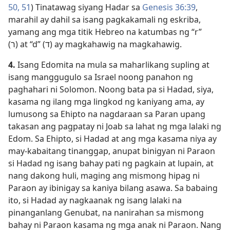
50, 51
) Tinatawag siyang Hadar sa
Genesis 36:39
,
marahil ay dahil sa isang pagkakamali ng eskriba,
yamang ang mga titik Hebreo na katumbas ng “r”
(ר) at “d” (ד) ay magkahawig na magkahawig.
4.
Isang Edomita na mula sa maharlikang supling at
isang manggugulo sa Israel noong panahon ng
paghahari ni Solomon. Noong bata pa si Hadad, siya,
kasama ng ilang mga lingkod ng kaniyang ama, ay
lumusong sa Ehipto na nagdaraan sa Paran upang
takasan ang pagpatay ni Joab sa lahat ng mga lalaki ng
Edom. Sa Ehipto, si Hadad at ang mga kasama niya ay
may-kabaitang tinanggap, anupat binigyan ni Paraon
si Hadad ng isang bahay pati ng pagkain at lupain, at
nang dakong huli, maging ang mismong hipag ni
Paraon ay ibinigay sa kaniya bilang asawa. Sa babaing
ito, si Hadad ay nagkaanak ng isang lalaki na
pinanganlang Genubat, na nanirahan sa mismong
bahay ni Paraon kasama ng mga anak ni Paraon. Nang