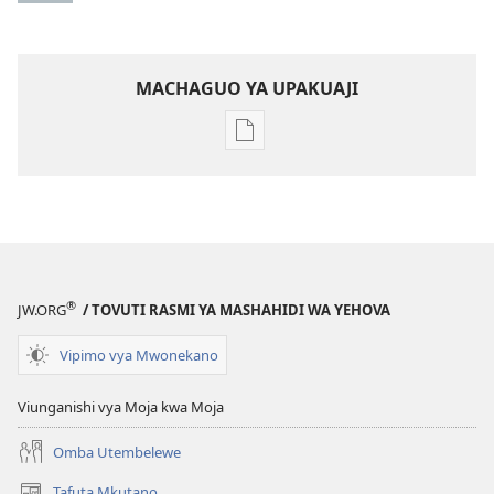
MACHAGUO YA UPAKUAJI
Mbinu
za
kupakua
machapisho
ya
elektroni
AMKENI!
®
JW.ORG
/ TOVUTI RASMI YA MASHAHIDI WA YEHOVA
Mei 2011
Vipimo vya Mwonekano
Viunganishi vya Moja kwa Moja
Omba Utembelewe
Tafuta Mkutano