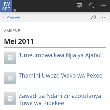
JW.ORG
Ingia
(opens
Badili
Tafuta
ON
new
lugha
Katika
ME
Magazeti
window)
ya
JW.ORG
tovuti
AMKENI!
Mei 2011
‘Umeumbwa kwa Njia ya Ajabu’!
Thamini Uwezo Wako wa Pekee
Zawadi za Ndani Zinazotufanya
Tuwe wa Kipekee