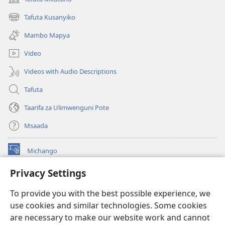
(opens
new
Tafuta Kusanyiko
(opens
window)
new
Mambo Mapya
window)
Video
Videos with Audio Descriptions
Tafuta
Taarifa za Ulimwenguni Pote
Msaada
Michango
(opens
new
Privacy Settings
window)
Watchtower MAKTABA KWENYE MTANDAO™
(opens
To provide you with the best possible experience, we
new
®
JW Hub
window)
use cookies and similar technologies. Some cookies
(opens
new
are necessary to make our website work and cannot
®
JW Library
window)