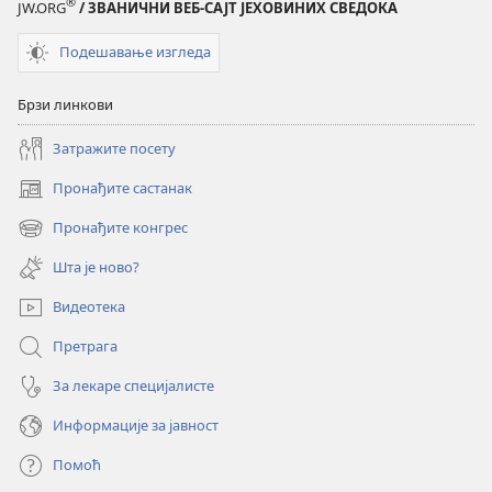
®
JW.ORG
/ ЗВАНИЧНИ ВЕБ-САЈТ ЈЕХОВИНИХ СВЕДОКА
позитиван?
позитиван?
Подешавање изгледа
Брзи линкови
Затражите посету
Пронађите састанак
(отвара
нови
Пронађите конгрес
(отвара
прозор)
нови
Шта је ново?
прозор)
Видеотека
Претрага
За лекаре специјалисте
Информације за јавност
Помоћ