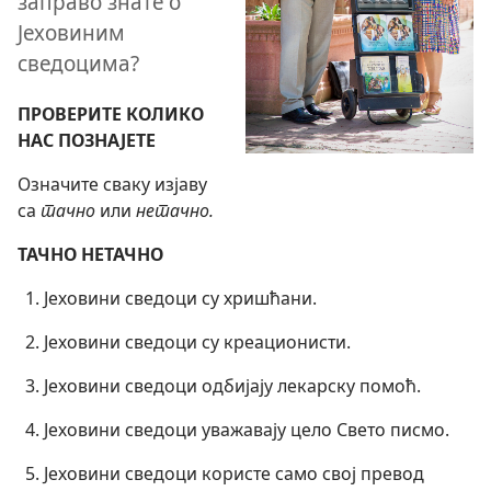
заправо знате о
Јеховиним
сведоцима?
ПРОВЕРИТЕ КОЛИКО
НАС ПОЗНАЈЕТЕ
Означите сваку изјаву
са
тачно
или
нетачно.
ТАЧНО НЕТАЧНО
Јеховини сведоци су хришћани.
Јеховини сведоци су креационисти.
Јеховини сведоци одбијају лекарску помоћ.
Јеховини сведоци уважавају цело Свето писмо.
Јеховини сведоци користе само свој превод