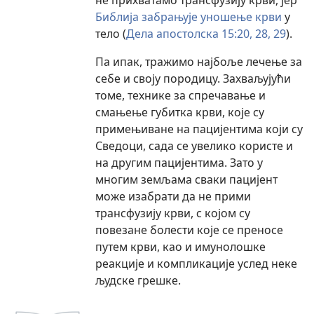
Библија забрањује уношење крви
у
тело (
Дела апостолска 15:20,
28, 29
).
Па ипак, тражимо најбоље лечење за
себе и своју породицу. Захваљујући
томе, технике за спречавање и
смањење губитка крви, које су
примењиване на пацијентима који су
Сведоци, сада се увелико користе и
на другим пацијентима. Зато у
многим земљама сваки пацијент
може изабрати да не прими
трансфузију крви, с којом су
повезане болести које се преносе
путем крви, као и имунолошке
реакције и компликације услед неке
људске грешке.