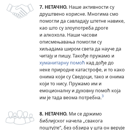
7. НЕТАЧНО.
Наше активности су
друштвено корисне. Многима смо
помогли да савладају штетне навике,
као што су злоупотреба дроге
и алкохола. Наши часови
описмењавања помогли су
хиљадама широм света да науче да
читају и пишу. Такође пружамо и
хуманитарну помоћ
кад дође до
неке природне катастрофе, и то како
онима који су Сведоци, тако и онима
који то нису. Пружамо им и
емоционалну и духовну помоћ која
3
им је тада веома потребна.
8. НЕТАЧНО.
Ми се држимо
библијског начела „свакога
поштујте“, без обзира у шта он верује