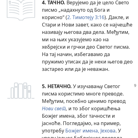
4. ТАЧНО.
Верујемо да је цело Свето
писмо „надахнуто од Бога и
корисно“ (
2. Тимотеју 3:16
). Дакле, и
Стари и Нови завет, како се најчешће
називају његова два дела. Међутим,
ми на њих указујемо као на
хебрејски и грчки део Светог писма.
На тај начин, избегавамо да
пружимо утисак да је неки његов део
застарео или да је неважан.
5. НЕТАЧНО.
У изучавању Светог
писма користимо многе преводе.
Међутим, посебно ценимо превод
Нови свет
,
и то због коришћења
Божјег имена, због тачности и
јасноће. Погледајмо, на пример,
употребу
Божјег имена, Јехова
. У
уводу једног библијског превода