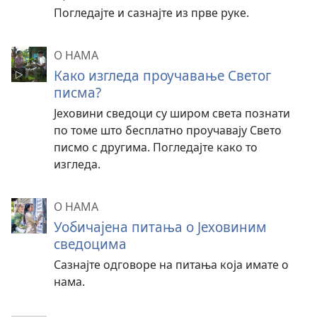
Погледајте и сазнајте из прве руке.
О НАМА
Како изгледа проучавање Светог
писма?
Јеховини сведоци су широм света познати
по томе што бесплатно проучавају Свето
писмо с другима. Погледајте како то
изгледа.
О НАМА
Уобичајена питања о Јеховиним
сведоцима
Сазнајте одговоре на питања која имате о
нама.