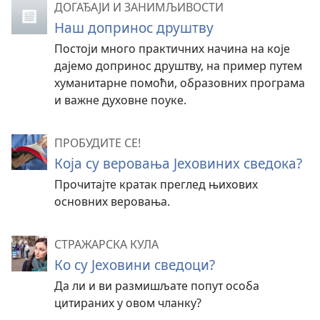
ДОГАЂАЈИ И ЗАНИМЉИВОСТИ
Наш допринос друштву
Постоји много практичних начина на које
дајемо допринос друштву, на пример путем
хуманитарне помоћи, образовних програма
и важне духовне поуке.
ПРОБУДИТЕ СЕ!
Која су веровања Јеховиних сведока?
Прочитајте кратак преглед њихових
основних веровања.
СТРАЖАРСКА КУЛА
Ко су Јеховини сведоци?
Да ли и ви размишљате попут особа
цитираних у овом чланку?