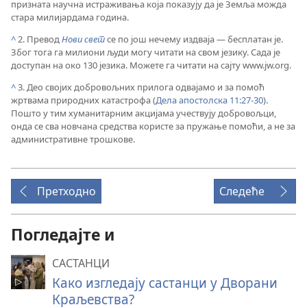
призната научна истраживања која показују да је Земља можда
стара милијардама година.
^
2. Превод
Нови свет
се по још нечему издваја — бесплатан је.
Због тога га милиони људи могу читати на свом језику. Сада је
доступан на око 130 језика. Можете га читати на сајту www.jw.org.
^
3. Део својих добровољних прилога одвајамо и за помоћ
жртвама природних катастрофа (
Дела апостолска 11:27-30
).
Пошто у тим хуманитарним акцијама учествују добровољци,
онда се сва новчана средства користе за пружање помоћи, а не за
административне трошкове.
Претходно
Следеће
Погледајте и
САСТАНЦИ
Како изгледају састанци у Дворани
Краљевства?