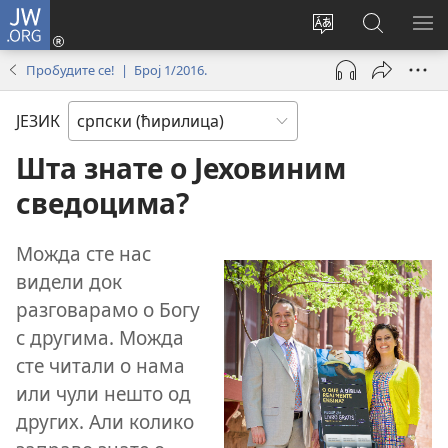
JW.ORG
Пријава
(отвара
Промени
Претрага
ПР
нови
језик
сајта
МЕ
Пробудите се! | Број 1/2016.
прозор)
сајта
JW.ORG
ЈЕЗИК
Шта знате о Јеховиним
сведоцима?
Можда сте нас
видели док
разговарамо о Богу
с другима. Можда
сте читали о нама
или чули нешто од
других. Али колико