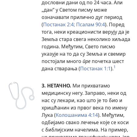
дословни дани од по 24 часа. Али
„дан“ у Светом писму може
означавати прилично дуг период
(
Постанак 2:4;
Псалам 90:4
). Поред
тога, неки креационисти верују да је
Земља стара свега неколико хиљада
година. Међутим, Свето писмо
указује на то да су Земља и свемир
постојали много
пре
почетка шест
1
дана стварања (
Постанак 1:1
).
3. НЕТАЧНО.
Ми прихватамо
медицинску негу. Заправо, неки од
нас су лекари, као што је то био и
хришћанин из првог века по имену
Лука (
Колошанима 4:14
). Међутим,
одбијамо свако лечење које се коси
с библијским начелима. На пример,
не прихватамо трансфузију крви, јер