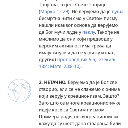
Тројства, то јест Свете Тројице
(
Марко 12:29
). Не верујемо да је
душа
бесмртна нити смо у Светом писму
нашли икаквог основа да верујемо
да Бог мучи људе у
паклу
. Такође не
мислимо да они који предводе у
верским активностима треба да
имају титуле и да се уздижу изнад
других (
Проповедник 9:5;
Језекиљ
18:4;
Матеј 23:8-10
).
2. НЕТАЧНО.
Верујемо да је Бог све
створио, али се не слажемо с онима
који верују у креационизам. Зашто?
Зато што се многе креационистичке
идеје косе са Светим писмом.
Примера ради, неки креационисти
кажу да су шест дана стварања били