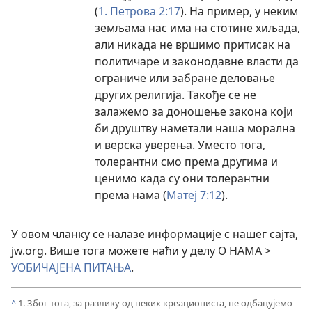
(
1. Петрова 2:17
). На пример, у неким
земљама нас има на стотине хиљада,
али никада не вршимо притисак на
политичаре и законодавне власти да
ограниче или забране деловање
других религија. Такође се не
залажемо за доношење закона који
би друштву наметали наша морална
и верска уверења. Уместо тога,
толерантни смо према другима и
ценимо када су они толерантни
према нама (
Матеј 7:12
).
У овом чланку се налазе информације с нашег сајта,
jw.org. Више тога можете наћи у делу О НАМА >
УОБИЧАЈЕНА ПИТАЊА
.
^
1. Због тога, за разлику од неких креациониста, не одбацујемо