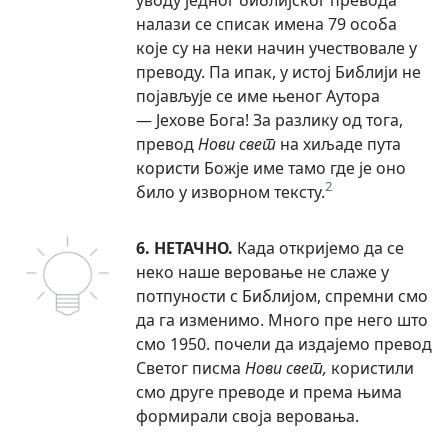
налази се списак имена 79 особа
које су на неки начин учествовале у
преводу. Па ипак, у истој Библији не
појављује се име њеног Аутора
— Јехове Бога! За разлику од тога,
превод
Нови свет
на хиљаде пута
користи Божје име тамо где је оно
2
било у изворном тексту.
6. НЕТАЧНО.
Када откријемо да се
неко наше веровање не слаже у
потпуности с Библијом, спремни смо
да га изменимо. Много пре него што
смо 1950. почели да издајемо превод
Светог писма
Нови свет,
користили
смо друге преводе и према њима
формирали своја веровања.