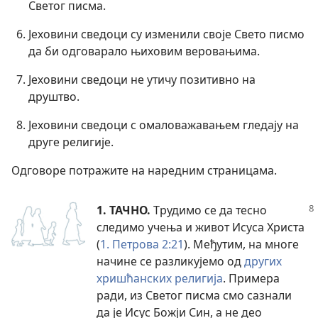
Светог писма.
Јеховини сведоци су изменили своје Свето писмо
да би одговарало њиховим веровањима.
Јеховини сведоци не утичу позитивно на
друштво.
Јеховини сведоци с омаловажавањем гледају на
друге религије.
Одговоре потражите на наредним страницама.
1. ТАЧНО.
Трудимо се да тесно
следимо учења и живот Исуса Христа
(
1. Петрова 2:21
). Међутим, на многе
начине се разликујемо од
других
хришћанских религија
. Примера
ради, из Светог писма смо сазнали
да је Исус Божји Син, а не део