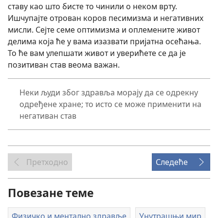
ставу као што бисте то чинили о неком врту.
Ишчупајте отрован коров песимизма и негативних
мисли. Сејте семе оптимизма и оплемените живот
делима која ће у вама изазвати пријатна осећања.
То ће вам улепшати живот и уверићете се да је
позитиван став веома важан.
Неки људи због здравља морају да се одрекну
одређене хране; то исто се може применити на
негативан став
Претходно
Следеће
Повезане теме
Физичко и ментално здравље
Унутрашњи мир