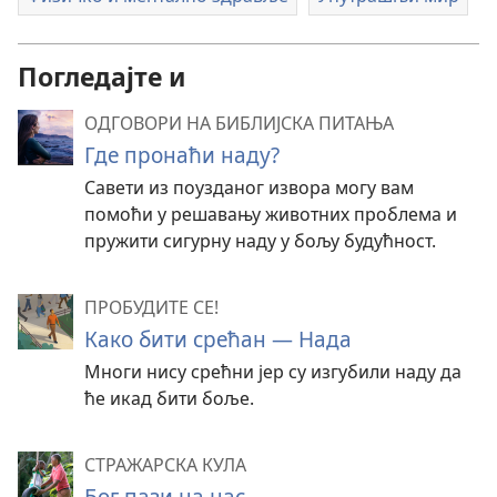
Погледајте и
ОДГОВОРИ НА БИБЛИЈСКА ПИТАЊА
Где пронаћи наду?
Савети из поузданог извора могу вам
помоћи у решавању животних проблема и
пружити сигурну наду у бољу будућност.
ПРОБУДИТЕ СЕ!
Како бити срећан — Нада
Многи нису срећни јер су изгубили наду да
ће икад бити боље.
СТРАЖАРСКА КУЛА
Бог пази на нас