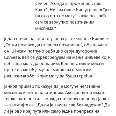
утучен. А онда је променио став.
Како? „Нисам више био усредсређен
на оно што не могу“, каже он, „већ
сам се заокупио позитивним
мислима.“
Један начин на који то успева јесте читање Библије.
„То ми помаже да останем позитиван“, објашњава
он. „Нисам потпуно одбацио своје дугорочне
циљеве, већ се усредсређујем на мање циљеве које
већ сада могу да остварим. Кад негативне мисли
прете да ме обузму, размишљам о многим
разлозима због којих могу да будем срећан.“
Јанков пример показује да је могуће негативне
мисли заменити позитивним. Ако тренутно имате
тешке околности — можда сте болесни попут Јанка
— запитајте се: „Да ли је заиста све безнадежно? Да
ли је ово крај пута или само једна препрека на