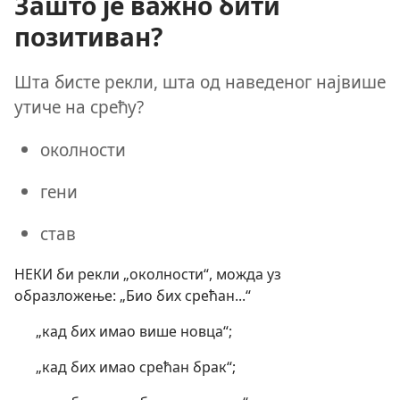
Зашто је важно бити
позитиван?
Шта бисте рекли, шта од наведеног највише
утиче на срећу?
околности
гени
став
НЕКИ би рекли „околности“, можда уз
образложење: „Био бих срећан...“
„кад бих имао више новца“;
„кад бих имао срећан брак“;