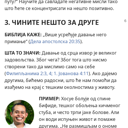
путу?“ Научите да савладате негативне мисли тако
што ћете се концентрисати на нешто позитивно.
3. ЧИНИТЕ НЕШТО ЗА ДРУГЕ
БИБЛИЈА КАЖЕ:
„Више усрећује давање него
примање“ (
Дела апостолска 20:35
).
ШТА ТО ЗНАЧИ:
Давање од срца извор је великог
задовољства. Због чега? Због тога што нисмо
створени тако да мислимо само на себе
(
Филипљанима 2:3, 4;
1. Јованова 4:11
). Ако дајемо
другима, бићемо радосни, што ће нам помоћи да
изађемо на крај с тешким околностима у животу.
ПРИМЕР:
Хосуе болује од спине
бифиде, тешког обољења кичменог
стуба, и често трпи јаке болове. Али
он води испуњен живот и помаже
другима. „Не размишљам о ономе