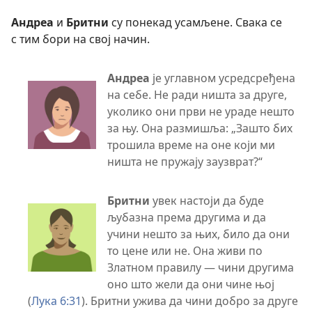
Андреа
и
Бритни
су понекад усамљене. Свака се
с тим бори на свој начин.
Андреа
је углавном усредсређена
на себе. Не ради ништа за друге,
уколико они први не ураде нешто
за њу. Она размишља: „Зашто бих
трошила време на оне који ми
ништа не пружају заузврат?“
Бритни
увек настоји да буде
љубазна према другима и да
учини нешто за њих, било да они
то цене или не. Она живи по
Златном правилу — чини другима
оно што жели да они чине њој
(
Лука 6:31
). Бритни ужива да чини добро за друге