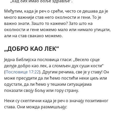
„кад бих имао боље здравље“.
Међутим, када је реч о срећи, често се дешава да је
много важнији став него околности и гени. То је
важно знати. Зашто то кажемо? Зато што на
околности и гене можемо мало или нимало утицати,
али на став свакако можемо.
„ДОБРО КАО ЛЕК“
Једна библијска пословица гласи: „Весело срце
делује добро као лек, а сломљен дух суши кости“
(
Пословице 17:22
). Другим речима, све је у ставу! Он
може пресудити да ли ћемо постићи неки циљ или
одустати, да ли ћемо у тешким ситуацијама
показати своју бољу или гору страну.
Неки су скептични када је реч о значају позитивног
става. Они можда размишљају: