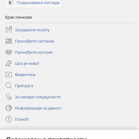
Подешавање изгледа
Брзи линкови
Затражите посету
Пронађите састанак
(отвара
нови
Пронађите конгрес
(отвара
прозор)
нови
Шта је ново?
прозор)
Видеотека
Претрага
За лекаре специјалисте
Информације за јавност
Помоћ
Прилози
(отвара