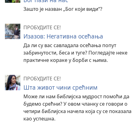
Зашто је назван „Бог који види“?
ПРОБУДИТЕ СЕ!
Изазов: Негативна осећања
Да ли су вас савладала осећања попут
забринутости, беса и туге? Погледајте неке
практичне кораке у борби с њима.
ПРОБУДИТЕ СЕ!
Шта живот чини срећним
Може ли нам библијска мудрост помоћи да
будемо срећни? У овом чланку се говори о
четири библијска начела која су се показала
као успешна.