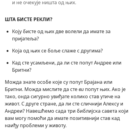
и не очекује ништа од њих.
ШТА БИСТЕ РЕКЛИ?
Коју бисте од њих две волели да имате за
пријатеља?
Која од њих се боље слаже с другима?
Кад сте усамљени, да ли сте попут Андрее или
Бритни?
Можда знате особе које су попут Брајана или
Бритни. Можда мислите да сте
ви
попут њих. Ако је
тако, онда сигурно увиђате колико став утиче на
живот. С друге стране, да ли сте сличнији Алексу и
Андреи? Навешћемо сада три библијска савета који
вам могу помоћи да имате позитивнији став кад
наиђу проблеми у животу.