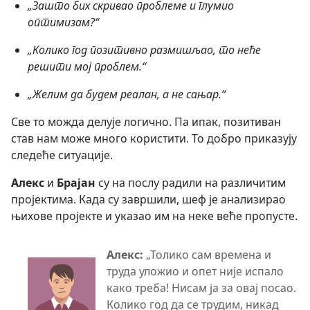
„Зашто бих скривао проблеме и глумио
оптимизам?“
„Колико год позитивно размишљао, то неће
решити мој проблем.“
„Желим да будем реалан, а не сањар.“
Све то можда делује логично. Па ипак, позитиван
став нам може много користити. То добро приказују
следеће ситуације.
Алекс
и
Брајан
су на послу радили на различитим
пројектима. Када су завршили, шеф је анализирао
њихове пројекте и указао им на неке веће пропусте.
Алекс:
„Толико сам времена и
труда уложио и опет није испало
како треба! Нисам ја за овај посао.
Колико год да се трудим, никад