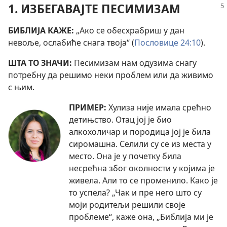
1. ИЗБЕГАВАЈТЕ ПЕСИМИЗАМ
БИБЛИЈА КАЖЕ:
„Ако се обесхрабриш у дан
невоље, ослабиће снага твоја“ (
Пословице 24:10
).
ШТА ТО ЗНАЧИ:
Песимизам нам одузима снагу
потребну да решимо неки проблем или да живимо
с њим.
ПРИМЕР:
Хулиза није имала срећно
детињство. Отац јој је био
алкохоличар и породица јој је била
сиромашна. Селили су се из места у
место. Она је у почетку била
несрећна због околности у којима је
живела. Али то се променило. Како је
то успела? „Чак и пре него што су
моји родитељи решили своје
проблеме“, каже она, „Библија ми је