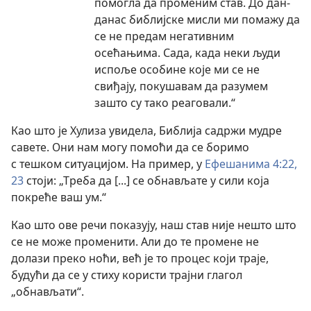
помогла да променим став. До дан-
данас библијске мисли ми помажу да
се не предам негативним
осећањима. Сада, када неки људи
испоље особине које ми се не
свиђају, покушавам да разумем
зашто су тако реаговали.“
Као што је Хулиза увидела, Библија садржи мудре
савете. Они нам могу помоћи да се боримо
с тешком ситуацијом. На пример, у
Ефешанима 4:22,
23
стоји: „Треба да [...] се обнављате у сили која
покреће ваш ум.“
Као што ове речи показују, наш став није нешто што
се не може променити. Али до те промене не
долази преко ноћи, већ је то процес који траје,
будући да се у стиху користи трајни глагол
„обнављати“.