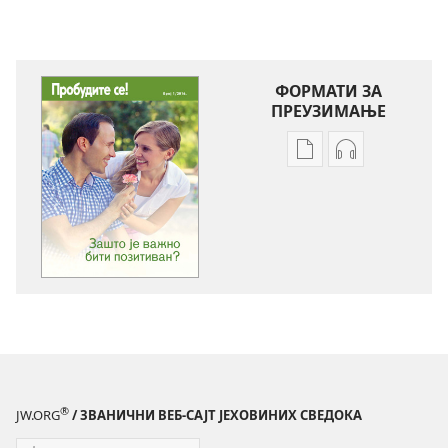
ФОРМАТИ ЗА
ПРЕУЗИМАЊЕ
Формати
Формати
за
за
преузимање
преузимање
електронских
аудио-
публикација
садржаја
ПРОБУДИТЕ
ПРОБУДИТЕ
СЕ!
СЕ!
Зашто
Зашто
је
је
важно
важно
бити
бити
®
JW.ORG
/ ЗВАНИЧНИ ВЕБ-САЈТ ЈЕХОВИНИХ СВЕДОКА
позитиван?
позитиван?