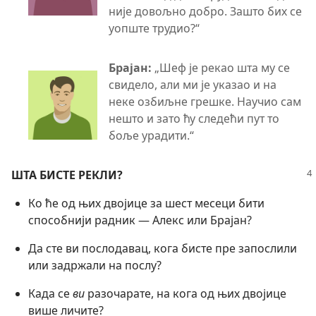
није довољно добро. Зашто бих се
уопште трудио?“
Брајан:
„Шеф је рекао шта му се
свидело, али ми је указао и на
неке озбиљне грешке. Научио сам
нешто и зато ћу следећи пут то
боље урадити.“
ШТА БИСТЕ РЕКЛИ?
Ко ће од њих двојице за шест месеци бити
способнији радник — Алекс или Брајан?
Да сте ви послодавац, кога бисте пре запослили
или задржали на послу?
Када се
ви
разочарате, на кога од њих двојице
више личите?