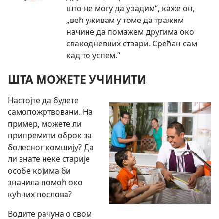
што не могу да урадим“, каже он,
„већ уживам у томе да тражим
начине да помажем другима око
свакодневних ствари. Срећан сам
кад то успем.“
ШТА МОЖЕТЕ УЧИНИТИ
Настојте да будете
самопожртвовани. На
пример, можете ли
припремити оброк за
болесног комшију? Да
ли знате неке старије
особе којима би
значила помоћ око
кућних послова?
Водите рачуна о свом