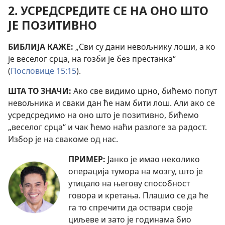
2. УСРЕДСРЕДИТЕ СЕ НА ОНО ШТО
ЈЕ ПОЗИТИВНО
БИБЛИЈА КАЖЕ:
„Сви су дани невољнику лоши, а ко
је веселог срца, на гозби је без престанка“
(
Пословице 15:15
).
ШТА ТО ЗНАЧИ:
Ако све видимо црно, бићемо попут
невољника и сваки дан ће нам бити лош. Али ако се
усредсредимо на оно што је позитивно, бићемо
„веселог срца“ и чак ћемо наћи разлоге за радост.
Избор је на свакоме од нас.
ПРИМЕР:
Јанко је имао неколико
операција тумора на мозгу, што је
утицало на његову способност
говора и кретања. Плашио се да ће
га то спречити да оствари своје
циљеве и зато је годинама био