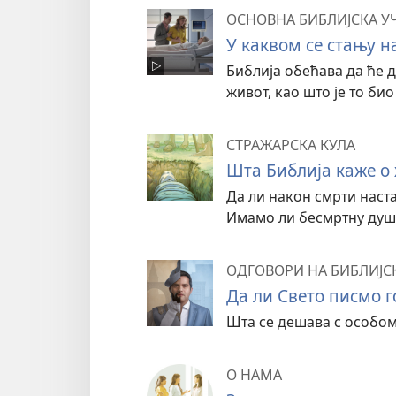
ОСНОВНА БИБЛИЈСКА У
У каквом се стању н
Библија обећава да ће 
живот, као што је то био
СТРАЖАРСКА КУЛА
Шта Библија каже о
Да ли након смрти наст
Имамо ли бесмртну душу
ОДГОВОРИ НА БИБЛИЈС
Да ли Свето писмо 
Шта се дешава с особом
О НАМА