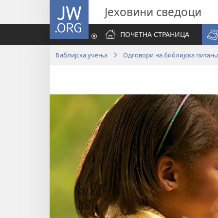
JW.ORG
Јеховини сведоци
ПОЧЕТНА СТРАНИЦА
Библијска учења
Одговори на библијска питањ