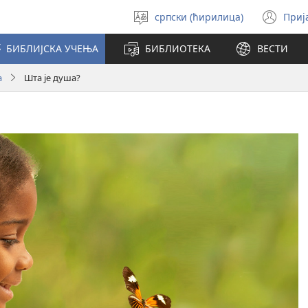
српски (ћирилица)
Приј
Изабери
(от
језик
но
БИБЛИЈСКА УЧЕЊА
БИБЛИОТЕКА
ВЕСТИ
про
а
Шта је душа?