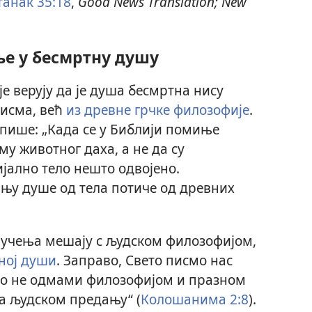
танак 35:18
,
Good News Translation; New
е у бесмртну душу
 верују да је душа бесмртна нису
писма, већ
из древне грчке филозофије
.
пише: „Када се у Библији помиње
му животног даха, а не да су
јално тело нешто одвојено.
њу душе од тела потиче од древних
а учења мешају с људском филозофијом,
ној души
. Заправо, Свето писмо нас
еко не одмами филозофијом и празном
на људском предању“ (
Колошанима 2:8
).