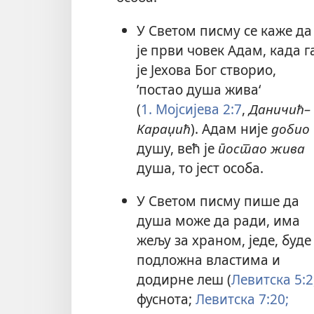
У Светом писму се каже да
је први човек Адам, када г
је Јехова Бог створио,
’постао душа жива‘
(
1. Мојсијева 2:7
,
Даничић–
Караџић
). Адам није
добио
душу, већ је
постао жива
душа, то јест особа.
У Светом писму пише да
душа може да ради, има
жељу за храном, једе, буде
подложна властима и
додирне леш (
Левитска 5:2
фуснота;
Левитска 7:20;