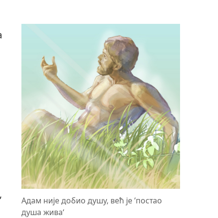
а
,
Адам није добио душу, већ је ’постао
душа жива‘