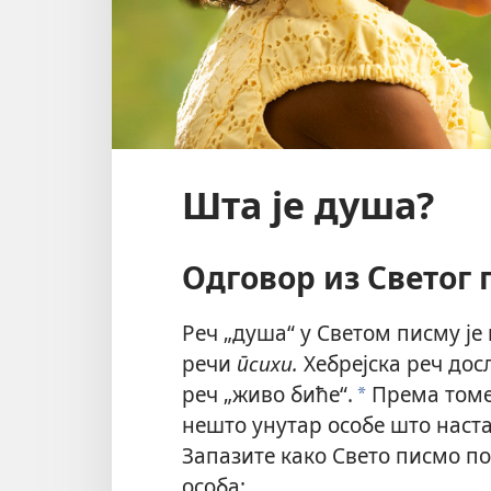
Шта је душа?
Одговор из Светог
Реч „душа“ у Светом писму је
речи
психи.
Хебрејска реч досл
реч „живо биће“.
Према томе,
a
нешто унутар особе што наст
Запазите како Свето писмо по
особа: