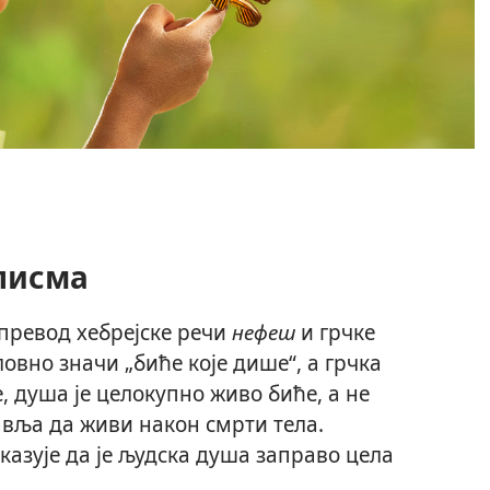
 писма
 превод хебрејске речи
нефеш
и грчке
овно значи „биће које дише“, а грчка
 душа је целокупно живо биће, а не
авља да живи након смрти тела.
казује да је људска душа заправо цела