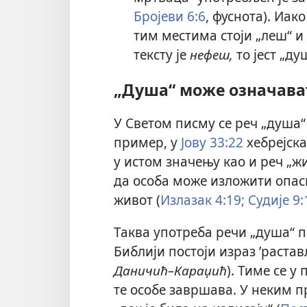
Бројеви 6:6
, фуснота). Иа
тим местима стоји „леш“ и
тексту је
нефеш,
то јест „ду
„Душа“ може означава
У Светом писму се реч „душа“
пример, у
Јову 33:22
хебрејска
у истом значењу као и реч „ж
да особа може изложити опасно
живот (
Излазак 4:19;
Судије 9:
Таква употреба речи „душа“ 
Библији постоји израз ’растав
Даничић–Караџић
). Тиме се у
те особе завршава. У неким п