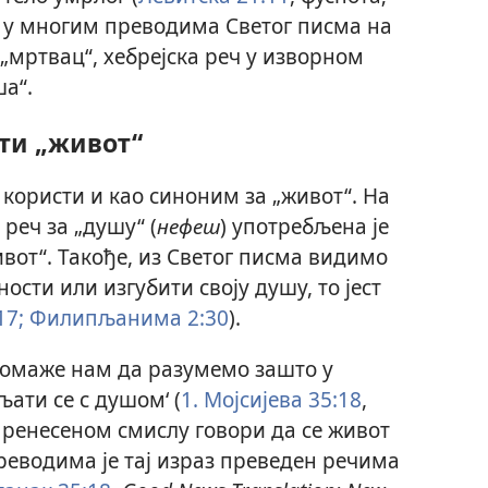
ко у многим преводима Светог писма на
 „мртвац“, хебрејска реч у изворном
ша“.
ти „живот“
 користи и као синоним за „живот“. На
 реч за „душу“ (
нефеш
) употребљена је
ивот“. Такође, из Светог писма видимо
сти или изгубити своју душу, то јест
17;
Филипљанима 2:30
).
помаже нам да разумемо зашто у
љати се с душом‘ (
1. Мојсијева 35:18
,
 пренесеном смислу говори да се живот
реводима је тај израз преведен речима