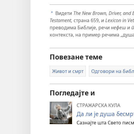
Видети
The New Brown, Driver, and 
a
Testament,
страна 659, и
Lexicon in Vet
преводима Библије, речи
нефеш
и
п
контекста, на пример речима „душа“,
Повезане теме
Живот и смрт
Одговори на библ
Погледајте и
СТРАЖАРСКА КУЛА
Да ли је душа бесмр
Сазнајте шта Свето писм