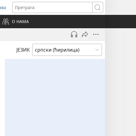
ава
вара
Претрага
ви
О НАМА
зор)
ЈЕЗИК