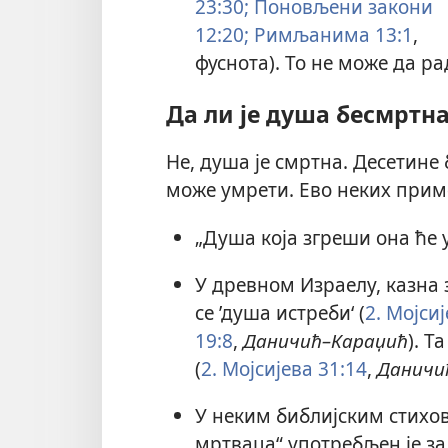
23:30;
Поновљени закони
12:20;
Римљанима 13:1
,
фуснота). То не може да р
Да ли је душа бесмртн
Не, душа је смртна. Десетине
може умрети. Ево неких прим
„Душа која згреши она ће 
У древном Израелу, казна 
се ’душа истреби‘ (
2. Мојсиј
19:8
,
Даничић–Караџић
). Т
(
2. Мојсијева 31:14
,
Даничи
У неким библијским стихов
мртваца“ употребљен је за