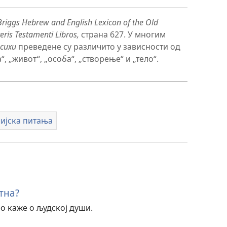
Briggs Hebrew and English Lexicon of the Old
eris Testamenti Libros,
страна 627. У многим
сихи
преведене су различито у зависности од
 „живот“, „особа“, „створење“ и „тело“.
ијска питања
тна?
о каже о људској души.