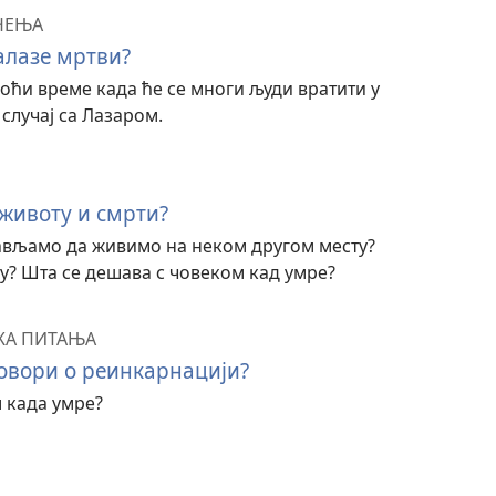
ЧЕЊА
алазе мртви?
доћи време када ће се многи људи вратити у
 случај са Лазаром.
 животу и смрти?
ављамо да живимо на неком другом месту?
? Шта се дешава с човеком кад умре?
КА ПИТАЊА
говори о реинкарнацији?
 када умре?