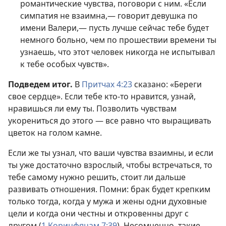
романтические чувства, поговори с ним. «Если
симпатия не взаимна,— говорит девушка по
имени Валери,— пусть лучше сейчас тебе будет
немного больно, чем по прошествии времени ты
узнаешь, что этот человек никогда не испытывал
к тебе особых чувств».
Подведем итог.
В
Притчах 4:23
сказано: «Береги
свое сердце». Если тебе кто-то нравится, узнай,
нравишься ли ему ты. Позволить чувствам
укорениться до этого — все равно что выращивать
цветок на голом камне.
Если же ты узнал, что ваши чувства взаимны, и если
ты уже достаточно взрослый, чтобы встречаться, то
тебе самому нужно решить, стоит ли дальше
развивать отношения. Помни: брак будет крепким
только тогда, когда у мужа и жены одни духовные
цели и когда они честны и откровенны друг с
другом (
1 Коринфянам 7:39
). Несомненно, такие