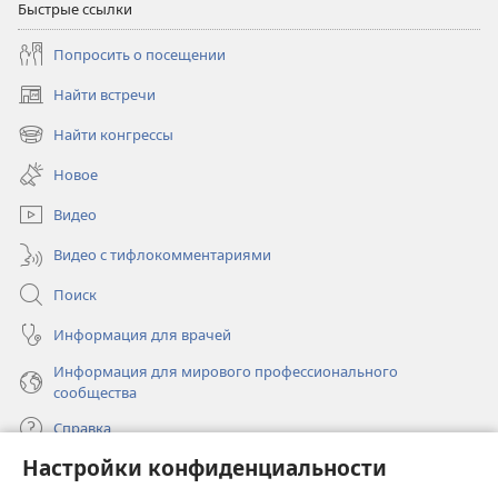
Быстрые ссылки
Попросить о посещении
Найти встречи
(открывается
в
Найти конгрессы
(открывается
новом
в
окне)
Новое
новом
окне)
Видео
Видео с тифлокомментариями
Поиск
Информация для врачей
Информация для мирового профессионального
сообщества
Справка
Настройки конфиденциальности
Пожертвования
(открывается