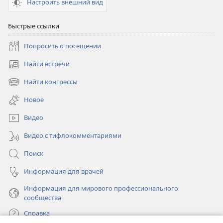
Настроить внешний вид
Быстрые ссылки
Попросить о посещении
Найти встречи
(открывается
в
Найти конгрессы
(открывается
новом
в
окне)
Новое
новом
окне)
Видео
Видео с тифлокомментариями
Поиск
Информация для врачей
Информация для мирового профессионального
сообщества
Справка