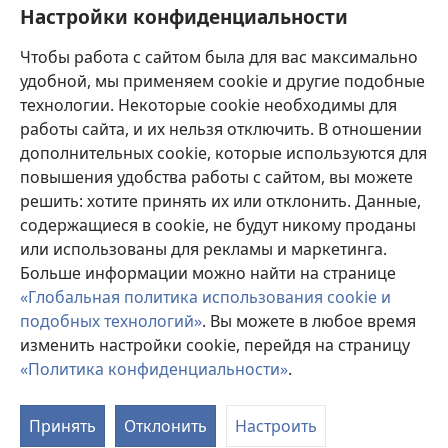
Настройки конфиденциальности
Пожертвования
(открывается
Чтобы работа с сайтом была для вас максимально
в
новом
удобной, мы применяем cookie и другие подобные
ОНЛАЙН-БИБЛИОТЕКА Сторожевой башни
(открывается
окне)
технологии. Некоторые cookie необходимы для
в
работы сайта, и их нельзя отключить. В отношении
®
JW Hub
новом
(открывается
дополнительных cookie, которые используются для
окне)
в
®
повышения удобства работы с сайтом, вы можете
JW Library
новом
окне)
решить: хотите принять их или отклонить. Данные,
Watchtower Library
содержащиеся в cookie, не будут никому проданы
или использованы для рекламы и маркетинга.
Больше информации можно найти на странице
«Глобальная политика использования cookie и
подобных технологий»
. Вы можете в любое время
Copyright
© 2026 Watch Tower Bible and Tract Society of Pennsylvania.
изменить настройки cookie, перейдя на страницу
УСЛОВИЯ ИСПОЛЬЗОВАНИЯ
|
ПОЛИТИКА
КОНФИДЕНЦИАЛЬНОСТИ
|
НАСТРОЙКИ
«Политика конфиденциальности»
.
КОНФИДЕНЦИАЛЬНОСТИ
Принять
Отклонить
Настроить