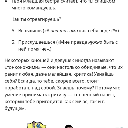
●
Твоя младшая сестра считает, что ты слишком
много командуешь.
Как ты отреагируешь?
А.
Вспылишь («А
она-то сама
как себя ведет?!»)
Б.
Прислушаешься («Мне правда
нужно
быть с
ней помягче».)
Некоторых юношей и девушек иногда называют
«тонкокожими» — они настолько обидчивые, что их
ранит любая, даже малейшая, критика! Узнаёшь
себя? Если да, то тебе, скорее всего, стоит
поработать над собой. Знаешь почему? Потому что
умение принимать критику — это ценный навык,
который тебе пригодится как сейчас, так и в
будущем.