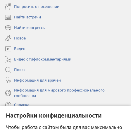
Попросить о посещении
Найти встречи
(открывается
в
Найти конгрессы
(открывается
новом
в
окне)
Новое
новом
окне)
Видео
Видео с тифлокомментариями
Поиск
Информация для врачей
Информация для мирового профессионального
сообщества
Справка
Настройки конфиденциальности
Пожертвования
(открывается
Чтобы работа с сайтом была для вас максимально
в