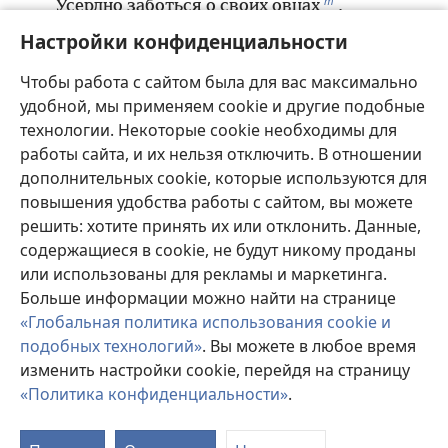
т
Усердно заботься о своих овцах
,
у
24
Потому что богатство не вечно
Настройки конфиденциальности
И царский венец не бесконечно передаётся
Чтобы работа с сайтом была для вас максимально
из поколения в поколение.
удобной, мы применяем cookie и другие подобные
25
Зелёная трава исчезает, появляется новая,
технологии. Некоторые cookie необходимы для
И в горах собирают траву на корм для
работы сайта, и их нельзя отключить. В отношении
скота.
дополнительных cookie, которые используются для
26
Молодые бараны — тебе на одежду,
повышения удобства работы с сайтом, вы можете
А козлы — на покупку поля.
решить: хотите принять их или отклонить. Данные,
27
И у тебя будет достаточно козьего молока
содержащиеся в cookie, не будут никому проданы
В пищу тебе и твоим домашним, а также
или использованы для рекламы и маркетинга.
вдоволь еды для твоих служанок.
Больше информации можно найти на странице
«Глобальная политика использования cookie и
подобных технологий»
. Вы можете в любое время
изменить настройки cookie, перейдя на страницу
Назад
Далее
«Политика конфиденциальности»
.
П
с