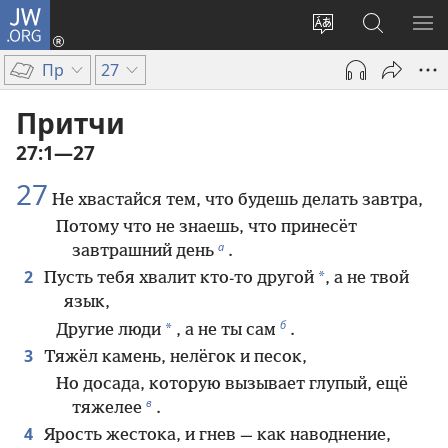
JW.ORG
Войти
(открывается
Изменить
Поиск
ПО
в
язык
по
М
Пр
27
новом
сайта
jw.org
окне)
Притчи
27:1—27
27
Не хвастайся тем, что будешь делать завтра,
Потому что не знаешь, что принесёт
а
завтрашний день
.
2
*
Пусть тебя хвалит кто-то другой
, а не твой
язык,
б
*
Другие люди
, а не ты сам
.
3
Тяжёл камень, нелёгок и песок,
Но досада, которую вызывает глупый, ещё
в
тяжелее
.
4
Ярость жестока, и гнев — как наводнение,