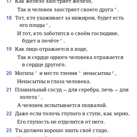
17
Как железо заостряет железо,
н
Так и человек заостряет своего друга
.
18
Тот, кто ухаживает за инжиром, будет есть
о
его плоды
,
И тот, кто заботится о своём господине,
п
будет в почёте
.
19
Как лицо отражается в воде,
Так и сердце одного человека отражается
в сердце другого.
р
20
*
*
Могила
и место тления
ненасытны
,
Ненасытны и глаза человека.
21
Плавильный сосуд — для серебра, печь — для
с
золота
,
А человек испытывается похвалой.
22
Даже если толочь глупого в ступе, как зерно,
Его глупость не отделится от него.
23
Ты должен хорошо знать своё стадо.