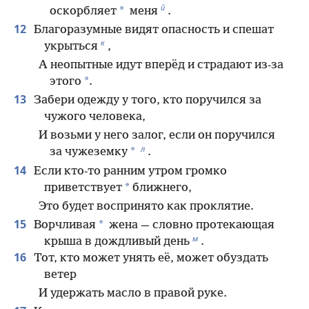
й
*
оскорбляет
меня
.
12
Благоразумные видят опасность и спешат
к
укрыться
,
А неопытные идут вперёд и страдают из-за
*
этого
.
13
Забери одежду у того, кто поручился за
чужого человека,
И возьми у него залог, если он поручился
л
*
за чужеземку
.
14
Если кто-то ранним утром громко
*
приветствует
ближнего,
Это будет воспринято как проклятие.
15
*
Ворчливая
жена — словно протекающая
м
крыша в дождливый день
.
16
Тот, кто может унять её, может обуздать
ветер
И удержать масло в правой руке.