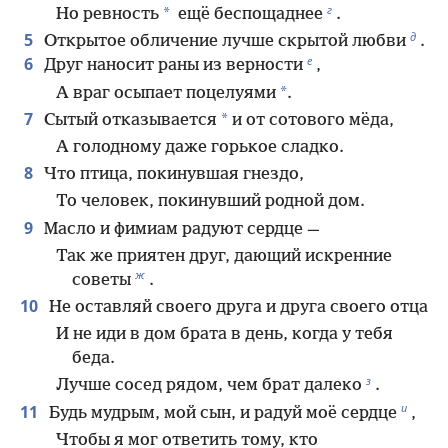
г
*
Но ревность
ещё беспощаднее
.
д
5
Открытое обличение лучше скрытой любви
.
е
6
Друг наносит раны из верности
,
*
А враг осыпает поцелуями
.
7
*
Сытый отказывается
и от сотового мёда,
А голодному даже горькое сладко.
8
Что птица, покинувшая гнездо,
То человек, покинувший родной дом.
9
Масло и фимиам радуют сердце —
Так же приятен друг, дающий искренние
ж
советы
.
10
Не оставляй своего друга и друга своего отца
И не иди в дом брата в день, когда у тебя
беда.
з
Лучше сосед рядом, чем брат далеко
.
и
11
Будь мудрым, мой сын, и радуй моё сердце
,
Чтобы я мог ответить тому, кто