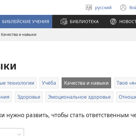
русский
Во
Выберите
(о
язык
в
БИБЛЕЙСКИЕ УЧЕНИЯ
БИБЛИОТЕКА
НОВОС
н
ок
Качества и навыки
ыки
ые технологии
Учёба
Качества и навыки
Твоё «я
ания
Здоровье
Эмоциональное здоровье
Отноше
ки нужно развить, чтобы стать ответственным ч