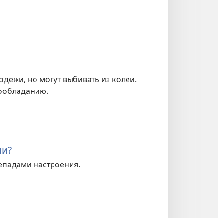
дежи, но могут выбивать из колеи.
мообладанию.
ми?
репадами настроения.