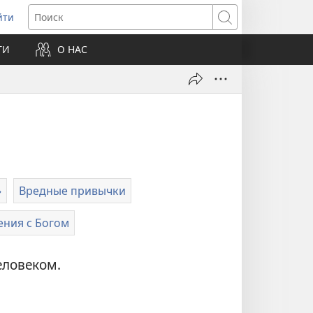
йти
ткрывается
Поиск
ТИ
О НАС
овом
не)
»
Вредные привычки
ния с Богом
еловеком.