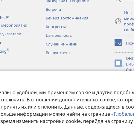
Экскурсии по Вефилям
Встречи
Инфо
тради
Вечеря воспоминания
миро
проф
 мероприятий
Конгрессы
сооб
 указатели
Деятельность
а
Пож
Случаи из жизни
(открывае
®
ting
в
Вокруг света
новом
ОНЛ
окне)
БИБ
(открывае
Сто
в
новки
новом
JW L
окне)
нное чтение
мально удобной, мы применяем cookie и другие подобны
 отключить. В отношении дополнительных cookie, котор
 принять их или отклонить. Данные, содержащиеся в coo
 Больше информации можно найти на странице
«Глобаль
Copyright
© 2026 Watch Tower Bible and Tract Society of Pennsylvania.
 время изменить настройки cookie, перейдя на страницу
ЗОВАНИЯ
|
ПОЛИТИКА КОНФИДЕНЦИАЛЬНОСТИ
|
НАСТРОЙКИ КОН