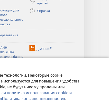
врачей
рмация для
Справка
вого
ессионального
щества
ертвования
тся
АЙН-
®
JW Hub
(открывается
ЛИОТЕКА
тся
в
рожевой башни
новом
®
окне)
ibrary
Watchtower Library
е технологии. Некоторые cookie
ые используются для повышения удобства
kie, не будут никому проданы или
ная политика использования cookie и
«Политика конфиденциальности»
.
ФИДЕНЦИАЛЬНОСТИ