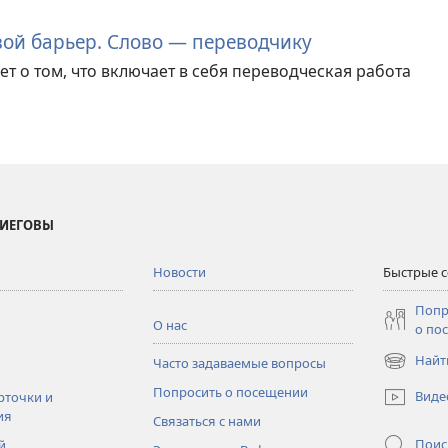
ой барьер. Слово — переводчику
т о том, что включает в себя переводческая работа
 ИЕГОВЫ
Новости
Быстрые 
Попр
О нас
о по
Найт
Часто задаваемые вопросы
(открывае
в
Попросить о посещении
Виде
рточки и
новом
ия
Связаться с нами
окне)
Поис
й