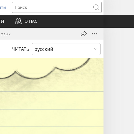
йти
ткрывается
Поиск
ТИ
О НАС
овом
не)
 язык
ЧИТАТЬ