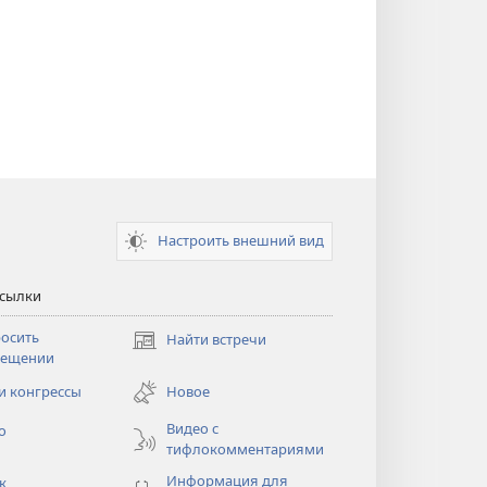
Настроить внешний вид
ссылки
осить
Найти встречи
(открывается
сещении
в
новом
и конгрессы
Новое
тся
окне)
Видео с
о
тифлокомментариями
Информация для
к