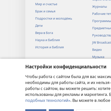
Мир и счастье
Журналы
Брак и семья
Рабочие те
Подростки и молодёжь
Программы
Дети
Предметные
Вера в Бога
Руководств
Наука и Библия
JW Broadcas
История и Библия
Видео
Музыка
Аудиопоста
Настройки конфиденциальности
Художестве
Библии
Чтобы работа с сайтом была для вас макси
необходимы для работы сайта, и их нельзя
работы с сайтом, вы можете решить: хотите
использованы для рекламы и маркетинга.
подобных технологий»
. Вы можете в любое
УСЛОВИЯ ИСПОЛЬ