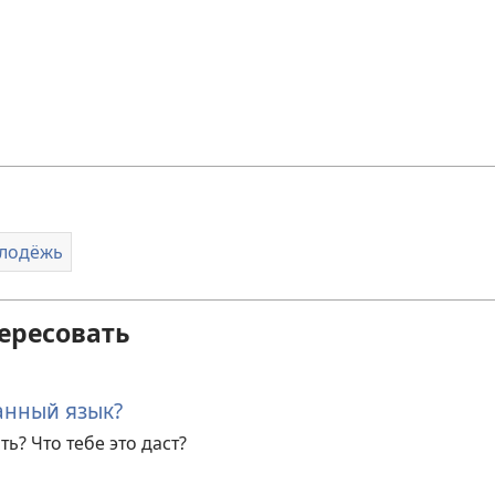
олодёжь
ересовать
анный язык?
ь? Что тебе это даст?