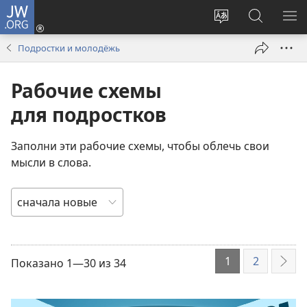
JW.ORG
Войти
(открывается
Изменить
Поиск
ПО
в
язык
по
М
Подростки и молодёжь
новом
сайта
jw.org
окне)
Рабочие схемы
для подростков
Заполни эти рабочие схемы, чтобы облечь свои
мысли в слова.
ПОРЯДОК
СОРТИРОВКИ
1
2
Показано 1—30 из 34
Дал