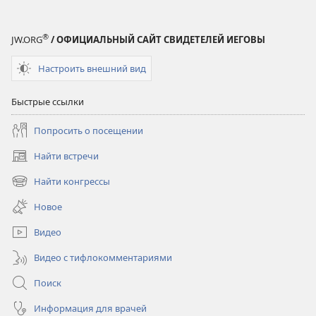
®
JW.ORG
/ ОФИЦИАЛЬНЫЙ САЙТ СВИДЕТЕЛЕЙ ИЕГОВЫ
Настроить внешний вид
Быстрые ссылки
Попросить о посещении
Найти встречи
(открывается
в
Найти конгрессы
(открывается
новом
в
окне)
Новое
новом
окне)
Видео
Видео с тифлокомментариями
Поиск
Информация для врачей