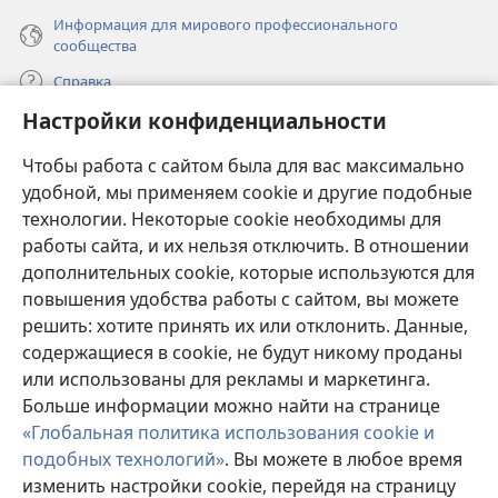
Информация для мирового профессионального
сообщества
Справка
Настройки конфиденциальности
Пожертвования
(открывается
Чтобы работа с сайтом была для вас максимально
в
новом
удобной, мы применяем cookie и другие подобные
ОНЛАЙН-БИБЛИОТЕКА Сторожевой башни
(открывается
окне)
технологии. Некоторые cookie необходимы для
в
работы сайта, и их нельзя отключить. В отношении
®
JW Hub
новом
(открывается
дополнительных cookie, которые используются для
окне)
в
®
повышения удобства работы с сайтом, вы можете
JW Library
новом
окне)
решить: хотите принять их или отклонить. Данные,
Watchtower Library
содержащиеся в cookie, не будут никому проданы
или использованы для рекламы и маркетинга.
Больше информации можно найти на странице
«Глобальная политика использования cookie и
подобных технологий»
. Вы можете в любое время
Copyright
© 2026 Watch Tower Bible and Tract Society of Pennsylvania.
изменить настройки cookie, перейдя на страницу
УСЛОВИЯ ИСПОЛЬЗОВАНИЯ
|
ПОЛИТИКА