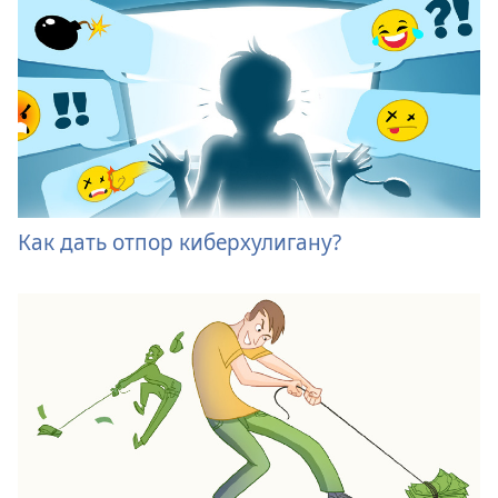
Как дать отпор киберхулигану?