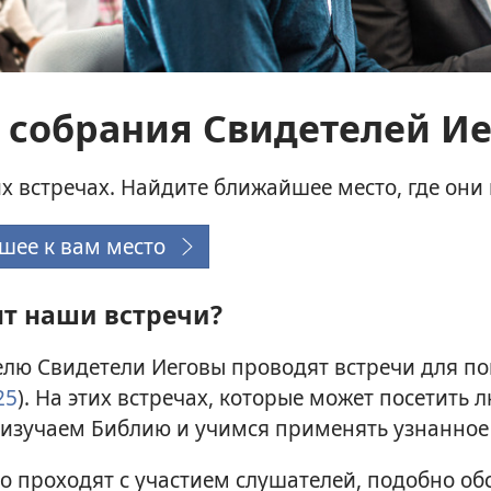
 собрания Свидетелей И
х встречах. Найдите ближайшее место, где они
шее к вам место
(открывается
в
ят наши встречи?
новом
окне)
елю Свидетели Иеговы проводят встречи для по
25
). На этих встречах, которые может посетить 
изучаем Библию и учимся применять узнанное 
о проходят с участием слушателей, подобно о