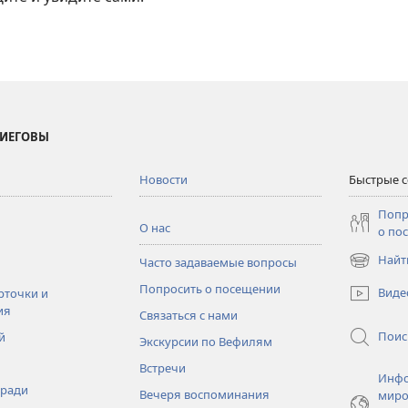
 ИЕГОВЫ
Новости
Быстрые 
Попр
О нас
о по
Найт
Часто задаваемые вопросы
(открывае
в
Попросить о посещении
Виде
рточки и
новом
ия
Связаться с нами
окне)
Поис
й
Экскурсии по Вефилям
Встречи
Инфо
тради
Вечеря воспоминания
миро