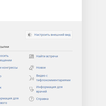
Настроить внешний вид
ссылки
осить
Найти встречи
(открывается
сещении
в
новом
и конгрессы
Новое
тся
окне)
Видео с
о
тифлокомментариями
Информация для
к
врачей
рмация для
Справка
вого