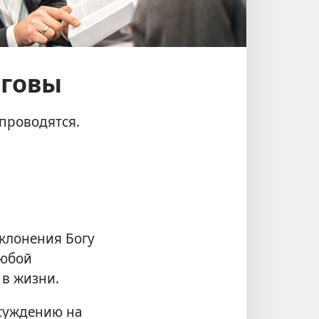
еговы
 проводятся.
клонения Богу
любой
в жизни.
бсуждению на