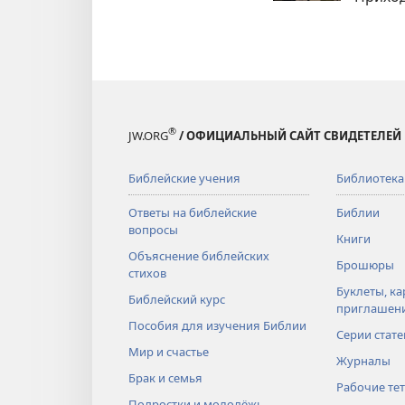
®
JW.ORG
/ ОФИЦИАЛЬНЫЙ САЙТ СВИДЕТЕЛЕЙ
Библейские учения
Библиотека
Ответы на библейские
Библии
вопросы
Книги
Объяснение библейских
Брошюры
стихов
Буклеты, ка
Библейский курс
приглашен
Пособия для изучения Библии
Серии стате
Мир и счастье
Журналы
Брак и семья
Рабочие те
Подростки и молодёжь