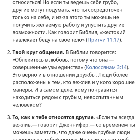
относиться! Но если ты ведешь себя грубо,
другие могут подумать, что ты сосредоточен
только на себе, и из-за этого ты можешь не
получить желаемую работу и упустить другие
возможности. Как говорит Библия, «жестокий
навлекает беду на свое тело» (
Притчи 11:17
).
Твой круг общения.
В Библии говорится:
«Облекитесь в любовь, потому что она —
совершенные узы единства» (
Колоссянам 3:14
).
Это верно и в отношении дружбы. Люди более
расположены к тем, кто вежлив и у кого хорошие
манеры. И в самом деле, кому понравится
находиться рядом с грубым, невоспитанным
человеком?
То, как к тебе относятся другие.
«Если ты всегда
вежлив,— говорит Дженнифер,— со временем ты
можешь заметить, что даже очень грубые люди
становятся с тобой мягче». Но если ты сам груб,