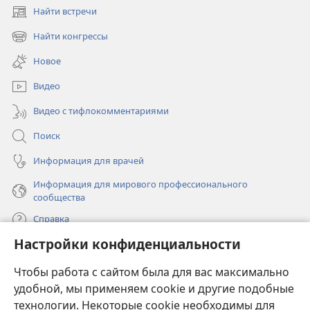
Найти встречи
(открывается
в
Найти конгрессы
(открывается
новом
в
окне)
Новое
новом
окне)
Видео
Видео с тифлокомментариями
Поиск
Информация для врачей
Информация для мирового профессионального
сообщества
Справка
Настройки конфиденциальности
Пожертвования
(открывается
Чтобы работа с сайтом была для вас максимально
в
новом
удобной, мы применяем cookie и другие подобные
ОНЛАЙН-БИБЛИОТЕКА Сторожевой башни
(открывается
окне)
технологии. Некоторые cookie необходимы для