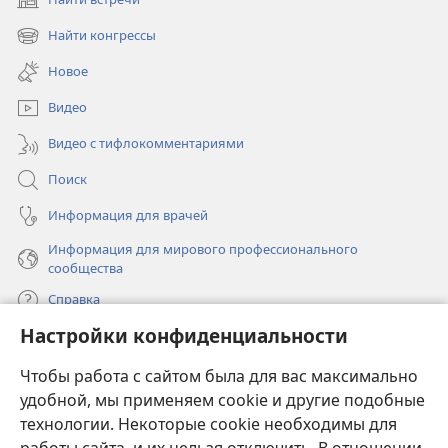
(открывается
в
Найти конгрессы
(открывается
новом
в
окне)
Новое
новом
окне)
Видео
Видео с тифлокомментариями
Поиск
Информация для врачей
Информация для мирового профессионального
сообщества
Справка
Настройки конфиденциальности
Пожертвования
(открывается
Чтобы работа с сайтом была для вас максимально
в
новом
удобной, мы применяем cookie и другие подобные
ОНЛАЙН-БИБЛИОТЕКА Сторожевой башни
(открывается
окне)
технологии. Некоторые cookie необходимы для
в
®