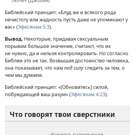
легче» (Джоанн).
Библейский принцип: «Блуд же и всякого рода
нечистоту или жадность пусть даже не упоминают у
вас» (
Эфесянам 5:3
).
Вывод.
Некоторые, придавая сексуальным
порывам большое значение, считают, что их
не нужно, да и нельзя контролировать. Но согласно
Библии это не так. Возвышая достоинство человека,
она показывает, что нам
под силу
следить за тем, о
чем мы думаем.
Библейский принцип: «[Обновитесь] силой,
побуждающей ваш разум» (
Эфесянам 4:23
).
Что говорят твои сверстники
«Кажется, развлечения