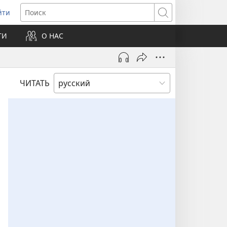
йти
ткрывается
Поиск
ТИ
О НАС
овом
не)
ЧИТАТЬ