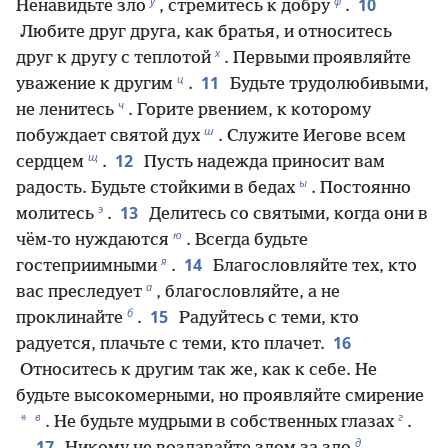
у
ф
10
Ненавидьте зло
, стремитесь к добру
.
Любите друг друга, как братья, и относитесь
х
друг к другу с теплотой
. Первыми проявляйте
ц
11
уважение к другим
.
Будьте трудолюбивыми,
ч
не ленитесь
. Горите рвением, к которому
ш
побуждает святой дух
. Служите Иегове всем
щ
12
сердцем
.
Пусть надежда приносит вам
ы
радость. Будьте стойкими в бедах
. Постоянно
э
13
молитесь
.
Делитесь со святыми, когда они в
ю
чём-то нуждаются
. Всегда будьте
я
14
гостеприимными
.
Благословляйте тех, кто
а
вас преследует
, благословляйте, а не
б
15
проклинайте
.
Радуйтесь с теми, кто
16
радуется, плачьте с теми, кто плачет.
Относитесь к другим так же, как к себе. Не
будьте высокомерными, но проявляйте смирение
в
г
*
. Не будьте мудрыми в собственных глазах
.
д
17