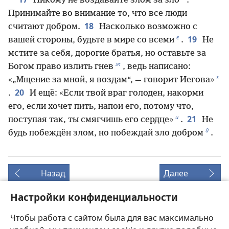
Никому не воздавайте злом за зло
.
Принимайте во внимание то, что все люди
18
считают добром.
Насколько возможно с
е
19
вашей стороны, будьте в мире со всеми
.
Не
мстите за себя, дорогие братья, но оставьте за
ж
Богом право излить гнев
, ведь написано:
з
«„Мщение за мной, я воздам“, — говорит Иегова»
20
.
И ещё: «Если твой враг голоден, накорми
его, если хочет пить, напои его, потому что,
и
21
поступая так, ты смягчишь его сердце»
.
Не
й
будь побеждён злом, но побеждай зло добром
.
Назад
Далее
Настройки конфиденциальности
Чтобы работа с сайтом была для вас максимально
Копирайты этой публикации