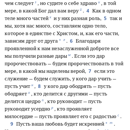
з
и
чем следует
, но судите о себе здраво
, в той
й
4
мере, в какой Бог дал вам веру
.
Как в одном
к
5
теле много частей
и у них разная роль,
так и
мы, хотя нас много, составляем одно тело,
которое в единстве с Христом, и, как его части,
л
6
*
зависим друг от друга
.
Благодаря
проявленной к нам незаслуженной доброте все
м
мы получили разные дары
. Если это дар
пророчествовать — будем пророчествовать в той
7
мере, в какой мы наделены верой,
если это
служение — будем служить, у кого дар учить —
н
8
пусть учит
,
у кого дар ободрять — пусть
о
ободряет
, кто делится с другими — пусть
п
делится щедро
, кто руководит — пусть
р
руководит усердно
, кто проявляет
с
милосердие — пусть проявляет его с радостью
.
т
9
*
Пусть ваша любовь будет искренней
.