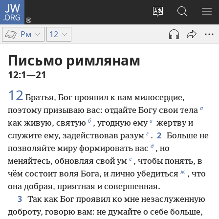
JW.ORG
Войти
(открывается
Изменить
Поиск
ПО
в
язык
по
М
Рм
12
новом
сайта
jw.org
окне)
Письмо римлянам
12:1—21
12
Братья, Бог проявил к вам милосердие,
а
поэтому призываю вас: отдайте Богу свои тела
б
в
как живую, святую
, угодную ему
жертву и
г
2
служите ему, задействовав разум
.
Больше не
д
позволяйте миру формировать вас
, но
е
меняйтесь, обновляя свой ум
, чтобы понять, в
ж
чём состоит воля Бога, и лично убедиться
, что
она добрая, приятная и совершенная.
3
Так как Бог проявил ко мне незаслуженную
доброту, говорю вам: не думайте о себе больше,