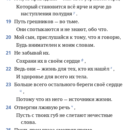
Который становится всё ярче и ярче до
у
наступления полудня
.
19
Путь грешников — во тьме.
Они спотыкаются и не знают, обо что.
20
Мой сын, прислушайся к тому, что я говорю,
Будь внимателен к моим словам.
21
Не забывай их.
ф
Сохрани их в своём сердце
,
х
22
Ведь они — жизнь для тех, кто их нашёл
,
И здоровье для всего их тела.
23
Больше всего остального береги своё сердце
ц
,
Потому что из него — источники жизни.
ч
24
Отвергни лживую речь
,
Пусть с твоих губ не слетают нечестные
слова.
25