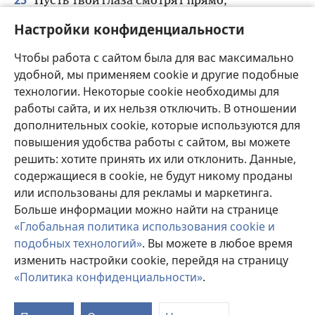
Пусть твои глаза смотрят прямо,
Пусть твой взгляд будет устремлён прямо
Настройки конфиденциальности
ш
перед тобой
.
щ
26
*
Выравнивай
путь для своих ног
,
Чтобы работа с сайтом была для вас максимально
удобной, мы применяем cookie и другие подобные
И твои пути будут безопасны.
технологии. Некоторые cookie необходимы для
ы
27
Не сворачивай ни направо, ни налево
.
работы сайта, и их нельзя отключить. В отношении
Держись в стороне от зла.
дополнительных cookie, которые используются для
повышения удобства работы с сайтом, вы можете
решить: хотите принять их или отклонить. Данные,
Назад
Далее
содержащиеся в cookie, не будут никому проданы
или использованы для рекламы и маркетинга.
Больше информации можно найти на странице
«Глобальная политика использования cookie и
Копирайты этой публикации
подобных технологий»
. Вы можете в любое время
изменить настройки cookie, перейдя на страницу
Copyright
©
2026
Watch Tower Bible and Tract Society of
Pennsylvania.
«Политика конфиденциальности»
.
П
УСЛОВИЯ ИСПОЛЬЗОВАНИЯ
|
ПОЛИТИКА
с
КОНФИДЕНЦИАЛЬНОСТИ
|
НАСТРОЙКИ