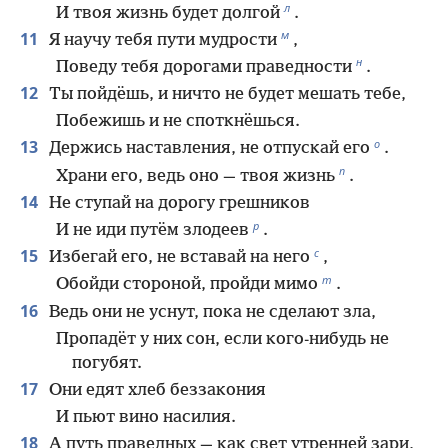
л
И твоя жизнь будет долгой
.
м
11
Я научу тебя пути мудрости
,
н
Поведу тебя дорогами праведности
.
12
Ты пойдёшь, и ничто не будет мешать тебе,
Побежишь и не споткнёшься.
о
13
Держись наставления, не отпускай его
.
п
Храни его, ведь оно — твоя жизнь
.
14
Не ступай на дорогу грешников
р
И не иди путём злодеев
.
с
15
Избегай его, не вставай на него
,
т
Обойди стороной, пройди мимо
.
16
Ведь они не уснут, пока не сделают зла,
Пропадёт у них сон, если кого-нибудь не
погубят.
17
Они едят хлеб беззакония
И пьют вино насилия.
18
А путь праведных — как свет утренней зари,