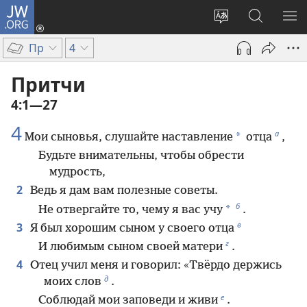
JW.ORG
Войти
(открывается
Изменить
Поиск
ПО
в
язык
по
М
Пр
4
новом
сайта
jw.org
окне)
Притчи
4:1—27
4
а
*
Мои сыновья, слушайте наставление
отца
,
Будьте внимательны, чтобы обрести
мудрость,
2
Ведь я дам вам полезные советы.
б
*
Не отвергайте то, чему я вас учу
.
в
3
Я был хорошим сыном у своего отца
г
И любимым сыном своей матери
.
4
Отец учил меня и говорил: «Твёрдо держись
д
моих слов
.
е
Соблюдай мои заповеди и живи
.