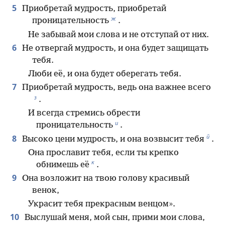
5
Приобретай мудрость, приобретай
ж
проницательность
.
Не забывай мои слова и не отступай от них.
6
Не отвергай мудрость, и она будет защищать
тебя.
Люби её, и она будет оберегать тебя.
7
Приобретай мудрость, ведь она важнее всего
з
.
И всегда стремись обрести
и
проницательность
.
й
8
Высоко цени мудрость, и она возвысит тебя
.
Она прославит тебя, если ты крепко
к
обнимешь её
.
9
Она возложит на твою голову красивый
венок,
Украсит тебя прекрасным венцом».
10
Выслушай меня, мой сын, прими мои слова,