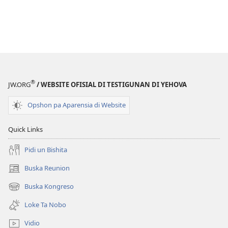
®
JW.ORG
/ WEBSITE OFISIAL DI TESTIGUNAN DI YEHOVA
Opshon pa Aparensia di Website
Quick Links
Pidi un Bishita
Buska Reunion
(opens
new
Buska Kongreso
(opens
window)
new
Loke Ta Nobo
window)
Vidio