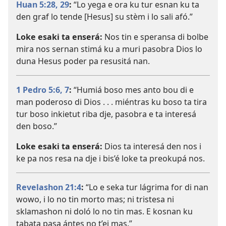
Huan 5:28, 29
:
“Lo yega e ora ku tur esnan ku ta
den graf lo tende [Hesus] su stèm i lo sali afó.”
Loke esaki ta enserá:
Nos tin e speransa di bolbe
mira nos sernan stimá ku a muri pasobra Dios lo
duna Hesus poder pa resusitá nan.
1 Pedro 5:6, 7
:
“Humiá boso mes anto bou di e
man poderoso di Dios . . . miéntras ku boso ta tira
tur boso inkietut riba dje, pasobra e ta interesá
den boso.”
Loke esaki ta enserá:
Dios ta interesá den nos i
ke pa nos resa na dje i bis’é loke ta preokupá nos.
Revelashon 21:4
:
“Lo e seka tur lágrima for di nan
wowo, i lo no tin morto mas; ni tristesa ni
sklamashon ni doló lo no tin mas. E kosnan ku
tabata pasa ántes no t’ei mas.”