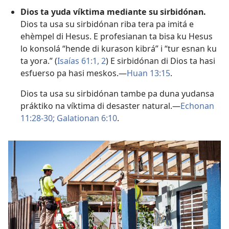
Dios ta yuda víktima mediante su sirbidónan.
Dios ta usa su sirbidónan riba tera pa imitá e
ehèmpel di Hesus. E profesianan ta bisa ku Hesus
lo konsolá “hende di kurason kibrá” i “tur esnan ku
ta yora.” (
Isaías 61:1, 2
) E sirbidónan di Dios ta hasi
esfuerso pa hasi meskos.​—
Huan 13:15
.
Dios ta usa su sirbidónan tambe pa duna yudansa
práktiko na víktima di desaster natural.​—
Echonan
11:28-30;
Galationan 6:10
.