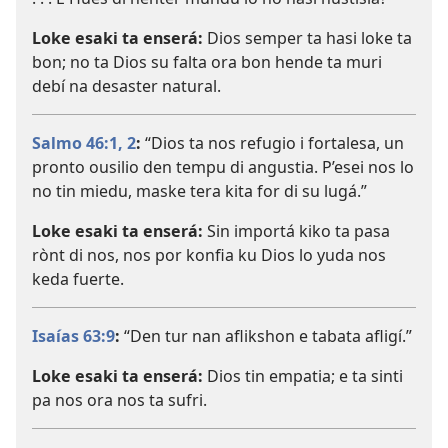
Loke esaki ta enserá:
Dios semper ta hasi loke ta
bon; no ta Dios su falta ora bon hende ta muri
debí na desaster natural.
Salmo 46:1, 2
:
“Dios ta nos refugio i fortalesa, un
pronto ousilio den tempu di angustia. P’esei nos lo
no tin miedu, maske tera kita for di su lugá.”
Loke esaki ta enserá:
Sin importá kiko ta pasa
rònt di nos, nos por konfia ku Dios lo yuda nos
keda fuerte.
Isaías 63:9
:
“Den tur nan aflikshon e tabata afligí.”
Loke esaki ta enserá:
Dios tin empatia; e ta sinti
pa nos ora nos ta sufri.