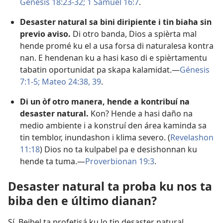
Génesis 18:23-32;
1 Samuel 16:7
.
Desaster natural sa bini diripiente i tin biaha sin
previo aviso.
Di otro banda, Dios a spièrta mal
hende promé ku el a usa forsa di naturalesa kontra
nan. E hendenan ku a hasi kaso di e spièrtamentu
tabatin oportunidat pa skapa kalamidat.​—
Génesis
7:1-5;
Mateo 24:38, 39
.
Di un òf otro manera, hende a kontribuí na
desaster natural.
Kon? Hende a hasi daño na
medio ambiente i a konstruí den área kaminda sa
tin temblor, inundashon i klima severo. (
Revelashon
11:18
) Dios no ta kulpabel pa e desishonnan ku
hende ta tuma.​—
Proverbionan 19:3
.
Desaster natural ta proba ku nos ta
biba den e último dianan?
Sí, Beibel ta profetisá ku lo tin desaster natural