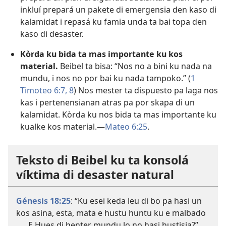
inkluí prepará un pakete di emergensia den kaso di
kalamidat i repasá ku famia unda ta bai topa den
kaso di desaster.
Kòrda ku bida ta mas importante ku kos
material.
Beibel ta bisa: “Nos no a bini ku nada na
mundu, i nos no por bai ku nada tampoko.” (
1
Timoteo 6:7, 8
) Nos mester ta dispuesto pa laga nos
kas i pertenensianan atras pa por skapa di un
kalamidat. Kòrda ku nos bida ta mas importante ku
kualke kos material.​—
Mateo 6:25
.
Teksto di Beibel ku ta konsolá
víktima di desaster natural
Génesis 18:25
: “Ku esei keda leu di bo pa hasi un
kos asina, esta, mata e hustu huntu ku e malbado
. . . E Hues di henter mundu lo no hasi hustisia?”