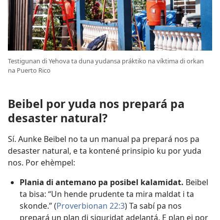
Testigunan di Yehova ta duna yudansa práktiko na víktima di orkan
na Puerto Rico
Beibel por yuda nos prepará pa
desaster natural?
Sí. Aunke Beibel no ta un manual pa prepará nos pa
desaster natural, e ta kontené prinsipio ku por yuda
nos. Por ehèmpel:
Plania di antemano pa posibel kalamidat.
Beibel
ta bisa: “Un hende prudente ta mira maldat i ta
skonde.” (
Proverbionan 22:3
) Ta sabí pa nos
prepará un plan di siguridat adelantá. E plan ei por