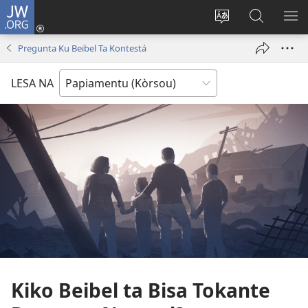
JW.ORG
Log
In
Kambia
Buska
MU
(opens
idioma
Riba
ME
Pregunta Ku Beibel Ta Kontestá
new
di
JW.ORG
window)
e
LESA NA
website
Kiko Beibel ta Bisa Tokante