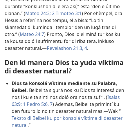
durante “konklushon di e era akí,” esta “den e último
dianan.” (
Mateo 24:3;
2 Timoteo 3:1
) Por ehèmpel, ora
Hesus a referí na nos tempu, el a bisa: “Lo tin
skarsedat di kuminda i temblor den un lugá tras di
otro.” (
Mateo 24:7
) Pronto, Dios lo eliminá tur kos ku
ta kousa doló i sufrimentu for di riba tera, inkluso
desaster natural.​—
Revelashon 21:3, 4
.
Den ki manera Dios ta yuda víktima
di desaster natural?
Dios ta konsolá víktima mediante su Palabra,
Beibel.
Beibel ta sigurá nos ku Dios ta interesá den
nos i ku e ta sinti nos doló ora nos ta sufri. (
Isaías
63:9;
1 Pedro 5:6, 7
) Ademas, Beibel ta primintí ku
den futuro lo no tin desaster natural mas.​—Wak “
Teksto di Beibel ku por konsolá víktima di desaster
natural
.”