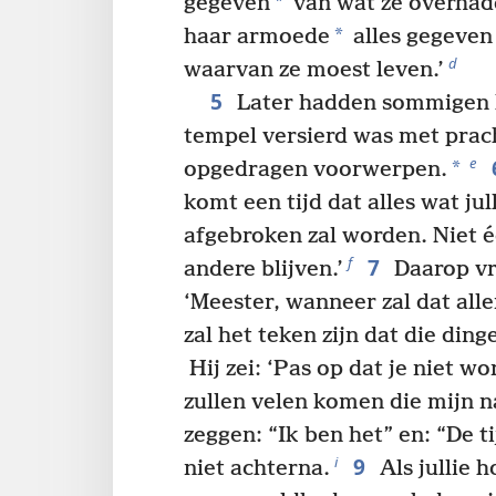
*
gegeven
van wat ze overhadd
*
haar armoede
alles gegeven 
d
waarvan ze moest leven.’
5
Later hadden sommigen h
tempel versierd was met prac
e
*
opgedragen voorwerpen.
komt een tijd dat alles wat jull
afgebroken zal worden. Niet é
7
f
andere blijven.’
Daarop vr
‘Meester, wanneer zal dat al
zal het teken zijn dat die din
Hij zei: ‘Pas op dat je niet wo
zullen velen komen die mijn 
zeggen: “Ik ben het” en: “De ti
9
i
niet achterna.
Als jullie 