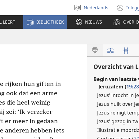
Nederlands
Inlog
Taal
(op
selecteren
nie
L LEERT
BIBLIOTHEEK
NIEUWS
OVER 
ven
Overzicht van 
Begin van laatste 
e rijken hun giften in
Jeruzalem (
19:28
ag ook dat een arme
Jezus’ intocht in J
s die heel weinig
Jezus huilt over J
ij zei: ‘Ik verzeker
Jezus reinigt temp
Jezus’ gezag in tw
ft er meer in gedaan
Illustratie moord
e anderen hebben iets
God en caesar (
20