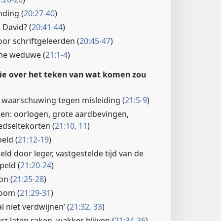
nding (
20:27-40
)
 David? (
20:41-44
)
r schriftgeleerden (
20:45-47
)
me weduwe (
21:1-4
)
etie over het teken van wat komen zou
 waarschuwing tegen misleiding (
21:5-9
)
en: oorlogen, grote aardbevingen,
dseltekorten (
21:10, 11
)
eld (
21:12-19
)
ld door leger, vastgestelde tijd van de
peld (
21:20-24
)
n (
21:25-28
)
boom (
21:29-31
)
l niet verdwijnen’ (
21:32, 33
)
st laten raken, wakker blijven (
21:34-36
)