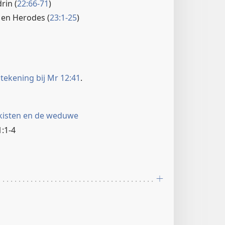
rin (
22:66-71
)
s en Herodes (
23:1-25
)
tekening bij Mr 12:41
.
kisten en de weduwe
:1-4