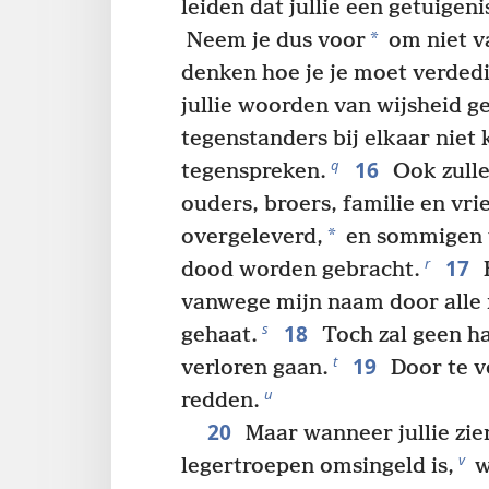
leiden dat jullie een getuigeni
*
Neem je dus voor
om niet va
denken hoe je je moet verded
jullie woorden van wijsheid gev
tegenstanders bij elkaar niet
16
q
tegenspreken.
Ook zullen
ouders, broers, familie en vr
*
overgeleverd,
en sommigen va
17
r
dood worden gebracht.
E
vanwege mijn naam door all
18
s
gehaat.
Toch zal geen ha
19
t
verloren gaan.
Door te vo
u
redden.
20
Maar wanneer jullie zie
v
legertroepen omsingeld is,
w