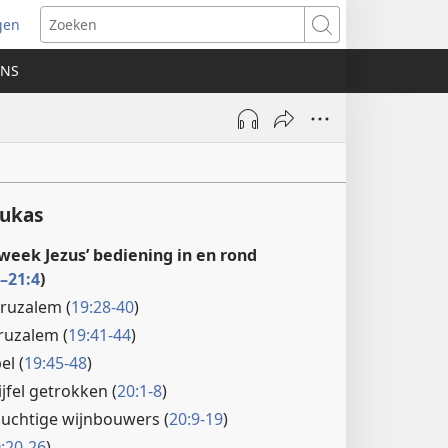
gen
ent
Zoeken
uw
ONS
ster)
Lukas
week Jezus’ bediening in en rond
–21:4
)
eruzalem (
19:28-40
)
eruzalem (
19:41-44
)
el (
19:45-48
)
ijfel getrokken (
20:1-8
)
zuchtige wijnbouwers (
20:9-19
)
:20-26
)