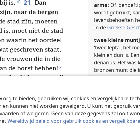
21
w
ij is.
Dan
arme:
Of ‘behoefti
zijn, naar de bergen
wordt gebruikt, ka
levensbehoeften hee
de stad zijn, moeten
In de
Griekse Gesch
 is, moet niet de stad
twee kleine muntj
en waarin het oordeel
‘twee lepta’, het 
wat geschreven staat,
klein en dun is. Ee
e vrouwen die in die
denarius. Het was k
y
aan de borst hebben!
bronzen munt die in
*
‘
Lepton
’ en
App. B1
het land
komen en dit
24
n.
Ze zullen door
Verwijsteksten
vangenen naar alle
w.org te bieden, gebruiken wij cookies en vergelijkbare te
b
Mr 12:42
 en kunnen niet worden geweigerd. U kunt het gebruik van 
En Jeruzalem zal door
vaarden of weigeren. Geen van deze gegevens zal ooit wo
totdat de vastgestelde
het
Wereldwijd beleid voor gebruik cookies en vergelijkbar
Lukas 21:3
a
.
ijn in de zon, de maan
Verwijsteksten