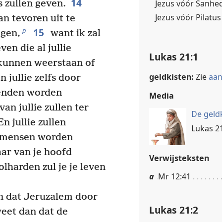
14
Jezus vóór Sanhed
s zullen geven.
Jezus vóór Pilatu
n tevoren uit te
15
p
igen,
want ik zal
en die al jullie
Lukas 21:1
 kunnen weerstaan of
geldkisten:
Zie
aan
 jullie zelfs door
ienden worden
Media
n jullie zullen ter
De geld
n jullie zullen
Lukas 21
e mensen worden
ar van je hoofd
Verwijsteksten
lharden zul je je leven
a
Mr 12:41
n dat Jeruzalem door
Lukas 21:2
eet dan dat de