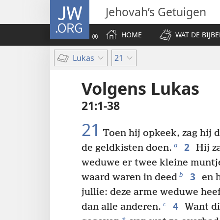
JW.ORG
Jehovah’s Getuigen
HOME
WAT DE BIJBE
Lukas
21
Volgens Lukas
21:1-38
21
Toen hij opkeek, zag hij d
2
a
de geldkisten doen.
Hij z
weduwe er twee kleine muntje
3
b
waard waren in deed
en h
jullie: deze arme weduwe hee
4
c
dan alle anderen.
Want di