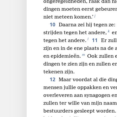
ongeregeldheden, raak dan nie
dingen moeten eerst gebeuren
j
niet meteen komen.’
10
Daarna zei hij tegen ze:
k
strijden tegen het andere,
en
11
l
tegen het andere.
Er zul
zijn en in de ene plaats na de
m
en epidemieën.
Ook zullen 
dingen te zien zijn en zullen e
tekenen zijn.
12
Maar voordat al die din
mensen jullie oppakken en ve
overleveren aan synagogen en
zullen ter wille van mijn naa
bestuurders gesleept worden.