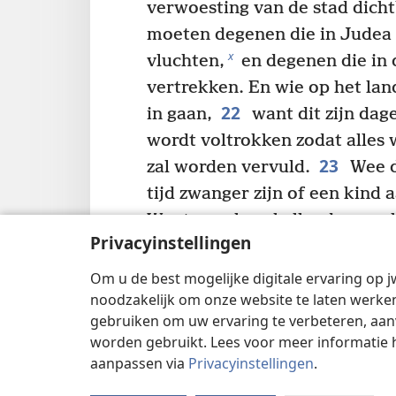
verwoesting van de stad dichtb
moeten degenen die in Judea 
x
vluchten,
en degenen die in 
vertrekken. En wie op het land
22
in gaan,
want dit zijn dag
wordt voltrokken zodat alles 
23
zal worden vervuld.
Wee d
tijd zwanger zijn of een kind 
Want er zal veel ellende over 
Privacyinstellingen
volk zal zwaar gestraft worde
het zwaard omkomen of als ge
Om u de best mogelijke digitale ervaring op j
z
noodzakelijk om onze website te laten werken
volken worden weggevoerd.
gebruiken om uw ervaring te verbeteren, aan
de heidenen worden vertrapt 
worden gebruikt. Lees voor meer informatie 
tijd van de heidenen voorbij is
aanpassen via
Privacyinstellingen
.
25
Ook zullen er tekenen z