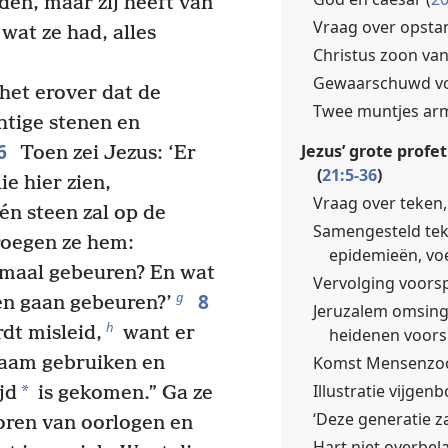
en, maar zij heeft van
Vraag over opsta
wat ze had, alles
Christus zoon van
Gewaarschuwd voo
et erover dat de
Twee muntjes ar
htige stenen en
6
Jezus’ grote prof
Toen zei Jezus: ‘Er
(
21:5-36
)
ie hier zien,
Vraag over teken,
én steen zal op de
Samengesteld tek
oegen ze hem:
epidemieën, voe
lemaal gebeuren? En wat
Vervolging voorsp
8
g
gen gaan gebeuren?’
Jeruzalem omsinge
h
rdt misleid,
want er
heidenen voors
Komst Mensenzoo
naam gebruiken en
Illustratie vijgen
*
jd
is gekomen.” Ga ze
‘Deze generatie za
horen van oorlogen en
Hart niet overbela