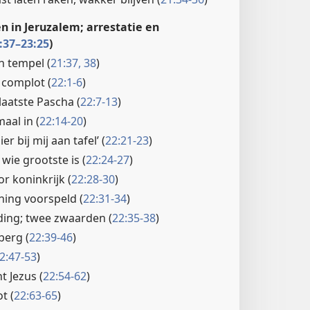
en in Jeruzalem; arrestatie en
:37–23:25
)
n tempel (
21:37, 38
)
 complot (
22:1-6
)
aatste Pascha (
22:7-13
)
aal in (
22:14-20
)
er bij mij aan tafel’ (
22:21-23
)
 wie grootste is (
22:24-27
)
r koninkrijk (
22:28-30
)
ning voorspeld (
22:31-34
)
ding; twee zwaarden (
22:35-38
)
berg (
22:39-46
)
2:47-53
)
t Jezus (
22:54-62
)
t (
22:63-65
)