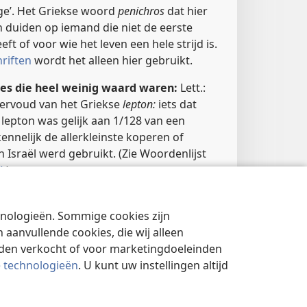
ge’. Het Griekse woord
penichros
dat hier
n duiden op iemand die niet de eerste
ft of voor wie het leven een hele strijd is.
riften
wordt het alleen hier gebruikt.
es die heel weinig waard waren:
Lett.:
meervoud van het Griekse
lepton:
iets dat
n lepton was gelijk aan 1/128 van een
ennelijk de allerkleinste koperen of
 Israël werd gebruikt. (Zie Woordenlijst
4
.)
chnologieën. Sommige cookies zijn
aanvullende cookies, die wij alleen
rden verkocht of voor marketingdoeleinden
e technologieën
. U kunt uw instellingen altijd