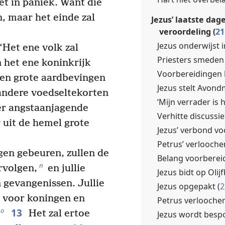
t in paniek. Want die
, maar het einde zal
Jezus’ laatste dag
veroordeling (
21
Jezus onderwijst i
 ‘Het ene volk zal
Priesters smeden
 het ene koninkrijk
Voorbereidingen l
len grote aardbevingen
Jezus stelt Avondm
 andere voedseltekorten
‘Mijn verrader is hi
er angstaanjagende
Verhitte discussie
r uit de hemel grote
Jezus’ verbond voo
Petrus’ verlooche
gen gebeuren, zullen de
Belang voorberei
n
rvolgen,
en jullie
Jezus bidt op Olijf
 gevangenissen. Jullie
Jezus opgepakt (
2
m voor koningen en
Petrus verloochen
13
o
Het zal ertoe
Jezus wordt bespo