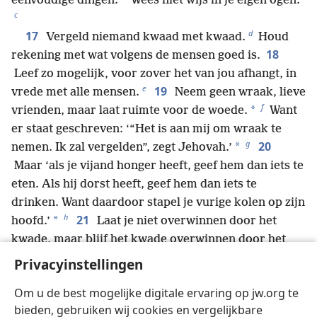
eenvoudige dingen.
Wees niet wijs in je eigen ogen.
c
d
17
Vergeld niemand kwaad met kwaad.
Houd
18
rekening met wat volgens de mensen goed is.
Leef zo mogelijk, voor zover het van jou afhangt, in
e
19
vrede met alle mensen.
Neem geen wraak, lieve
f
*
vrienden, maar laat ruimte voor de woede.
Want
er staat geschreven: ‘“Het is aan mij om wraak te
g
20
*
nemen. Ik zal vergelden”, zegt Jehovah.’
Maar ‘als je vijand honger heeft, geef hem dan iets te
eten. Als hij dorst heeft, geef hem dan iets te
drinken. Want daardoor stapel je vurige kolen op zijn
h
21
*
hoofd.’
Laat je niet overwinnen door het
kwade, maar blijf het kwade overwinnen door het
i
goede.
Privacyinstellingen
Om u de best mogelijke digitale ervaring op jw.org te
bieden, gebruiken wij cookies en vergelijkbare
Vorige
Volgende