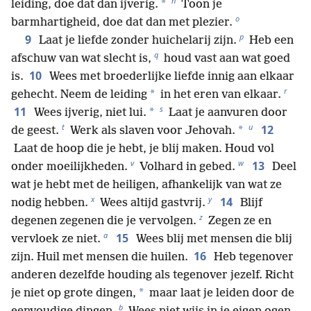
n
*
leiding, doe dat dan ijverig.
Toon je
o
barmhartigheid, doe dat dan met plezier.
p
9
Laat je liefde zonder huichelarij zijn.
Heb een
q
afschuw van wat slecht is,
houd vast aan wat goed
10
is.
Wees met broederlijke liefde innig aan elkaar
r
*
gehecht. Neem de leiding
in het eren van elkaar.
s
11
*
Wees ijverig, niet lui.
Laat je aanvuren door
t
u
12
*
de geest.
Werk als slaven voor Jehovah.
Laat de hoop die je hebt, je blij maken. Houd vol
v
w
13
onder moeilijkheden.
Volhard in gebed.
Deel
wat je hebt met de heiligen, afhankelijk van wat ze
x
y
14
nodig hebben.
Wees altijd gastvrij.
Blijf
z
degenen zegenen die je vervolgen.
Zegen ze en
a
15
vervloek ze niet.
Wees blij met mensen die blij
16
zijn. Huil met mensen die huilen.
Heb tegenover
anderen dezelfde houding als tegenover jezelf. Richt
*
je niet op grote dingen,
maar laat je leiden door de
b