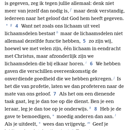
is gegeven, zeg ik tegen jullie allemaal: denk niet
f
meer van jezelf dan nodig is,
maar denk verstandig,
iedereen naar het geloof dat God hem heeft gegeven.
g
4
*
Want net zoals ons lichaam uit veel
h
lichaamsdelen bestaat
maar de lichaamsdelen niet
5
allemaal dezelfde functie hebben,
zo zijn wij,
hoewel we met velen zijn, één lichaam in eendracht
met Christus, maar afzonderlijk zijn we
i
6
lichaamsdelen die bij elkaar horen.
We hebben
gaven die verschillen overeenkomstig de
j
onverdiende goedheid die we hebben gekregen.
Is
het die van profetie, laten we dan profeteren naar de
7
mate van ons geloof.
Als het om een dienende
taak gaat, leg je dan toe op die dienst. Ben je een
k
8
leraar, leg je dan toe op je onderwijs.
Heb je de
l
*
gave te bemoedigen,
moedig anderen dan aan.
m
*
Als je uitdeelt,
wees dan vrijgevig.
Geef je