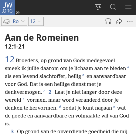
JW.ORG
Inloggen
(opent
Taal
Zoeken
ME
nieuw
site
op
WE
Ro
12
venster)
wijzigen
JW.ORG
Aan de Romeinen
12:1-21
12
Broeders, op grond van Gods medegevoel
a
smeek ik jullie daarom om je lichaam aan te bieden
b
als een levend slachtoffer, heilig
en aanvaardbaar
voor God. Dat is een heilige dienst met je
c
2
denkvermogen.
Laat je niet langer door deze
*
wereld
vormen, maar word veranderd door je
d
e
denken te hervormen,
zodat je kunt nagaan
wat
de goede en aanvaardbare en volmaakte wil van God
is.
3
Op grond van de onverdiende goedheid die mij