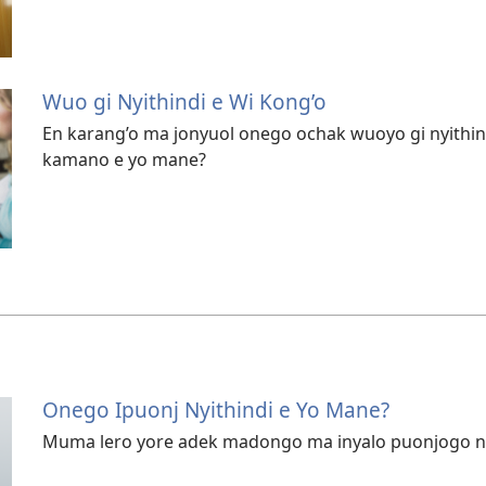
Wuo gi Nyithindi e Wi Kong’o
En karang’o ma jonyuol onego ochak wuoyo gi nyithind
kamano e yo mane?
Onego Ipuonj Nyithindi e Yo Mane?
Muma lero yore adek madongo ma inyalo puonjogo nyi