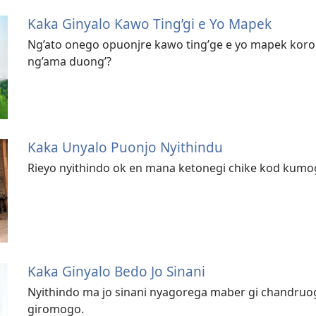
Kaka Ginyalo Kawo Ting’gi e Yo Mapek
Ng’ato onego opuonjre kawo ting’ge e yo mapek kor
ng’ama duong’?
Kaka Unyalo Puonjo Nyithindu
Rieyo nyithindo ok en mana ketonegi chike kod kumog
Kaka Ginyalo Bedo Jo Sinani
Nyithindo ma jo sinani nyagorega maber gi chandru
giromogo.