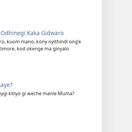
 Odhinegi Kaka Gidwaro
o, kuom mano, kony nyithindi ong’e
timore, kod okenge ma ginyalo
saye?
unygi kitiyo gi weche manie Muma?