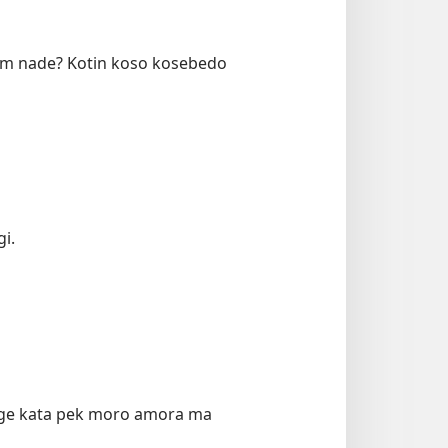
om nade? Kotin koso kosebedo
i.
oge kata pek moro amora ma