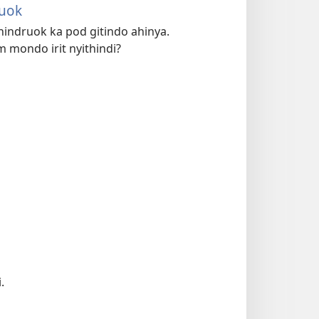
ruok
nindruok ka pod gitindo ahinya.
m mondo irit nyithindi?
.