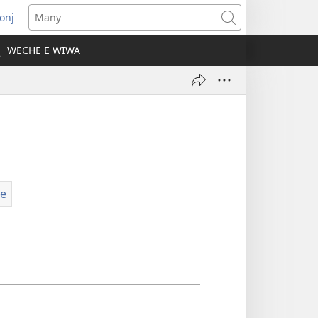
onj
opens
Many
ew
WECHE E WIWA
indow)
e