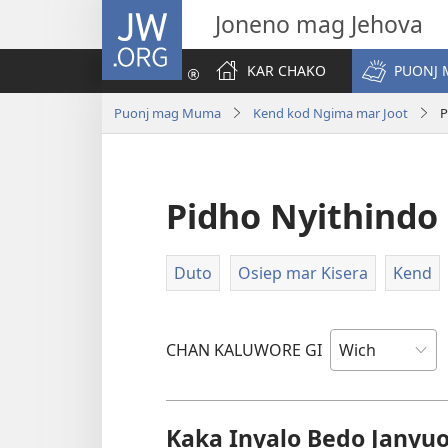
JW.ORG
Joneno mag Jehova
KAR CHAKO
PUONJ
Puonj mag Muma
Kend kod Ngima mar Joot
P
Pidho Nyithindo
Duto
Osiep mar Kisera
Kend
CHAN KALUWORE GI
Kaka Inyalo Bedo Janyu