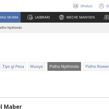
Dholuo
D
Yier
(
dhok
n
 MAG MUMA
LAIBRARI
WECHE MANYIEN
w
idho Nyithindo
Tiyo gi Pesa
Wuoyo
Pidho Nyithindo
Pidho Rower
ol Maber