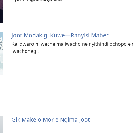
Joot Modak gi Kuwe​—Ranyisi Maber
Ka idwaro ni weche ma iwacho ne nyithindi ochopo e c
iwachonegi.
Gik Makelo Mor e Ngima Joot