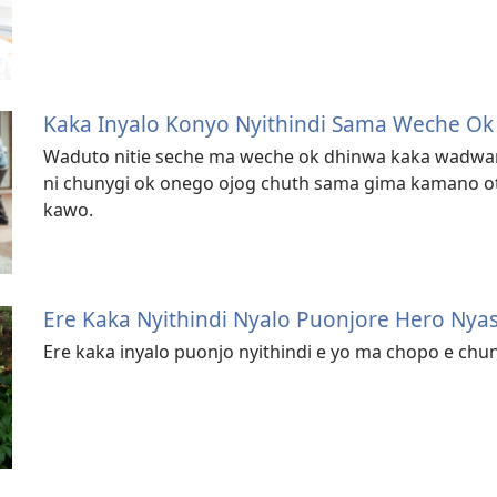
Kaka Inyalo Konyo Nyithindi Sama Weche Ok
Waduto nitie seche ma weche ok dhinwa kaka wadwar
ni chunygi ok onego ojog chuth sama gima kamano o
kawo.
Ere Kaka Nyithindi Nyalo Puonjore Hero Nya
Ere kaka inyalo puonjo nyithindi e yo ma chopo e ch