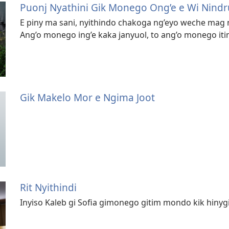
Puonj Nyathini Gik Monego Ong’e e Wi Nind
E piny ma sani, nyithindo chakoga ng’eyo weche mag 
Ang’o monego ing’e kaka janyuol, to ang’o monego iti
Gik Makelo Mor e Ngima Joot
Rit Nyithindi
Inyiso Kaleb gi Sofia gimonego gitim mondo kik hinygi