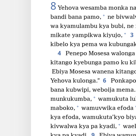
8
Yehova wesamba monka na
+
bandi bana pamo,
ne bivwal
wa kyamulambu kya bubi, ne m
3
+
mikate yampikwa kiyujo,
kibelo kya pema wa kubungak
4
Penepo Mosesa walonga
kitango kyebunga pamo ku ki
Ebiya Mosesa wanena kitango
6
Yehova kulonga.”
Ponkapo 
bana kubwipi, weboija mema.
+
munkukumba,
wamukuta lu
+
maboko,
wamuvwika efoda
kya efoda, wamukuta’kyo bi
+
kivwalwa kya pa kyadi,
wael
9
kya pa kyadi.
Ebiya wamuv