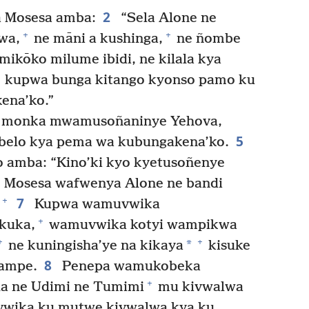
2
 Mosesa amba:
“Sela Alone ne
+
+
wa,
ne māni a kushinga,
ne ñombe
ikōko milume ibidi, ne kilala kya
kupwa bunga kitango kyonso pamo ku
ena’ko.”
 monka mwamusoñaninye Yehova,
5
belo kya pema wa kubungakena’ko.
 amba: “Kino’ki kyo kyetusoñenye
Mosesa wafwenya Alone ne bandi
7
+
Kupwa wamuvwika
+
kuka,
wamuvwika kotyi wampikwa
+
+
*
ne kuningisha’ye na kikaya
kisuke
8
yampe.
Penepa wamukobeka
+
a ne Udimi ne Tumimi
mu kivwalwa
wika ku mutwe kivwalwa kya ku