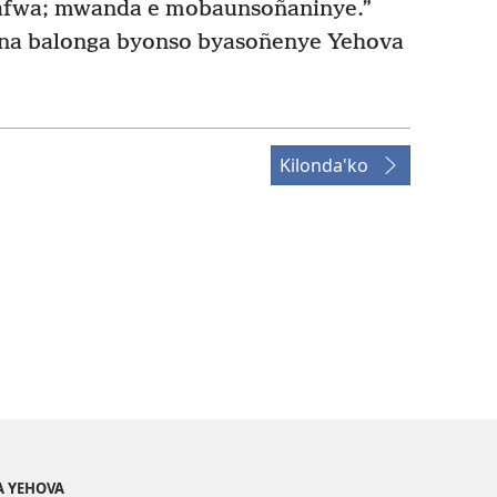
fwa; mwanda e mobaunsoñaninye.”
ana balonga byonso byasoñenye Yehova
Kilonda'ko
A YEHOVA