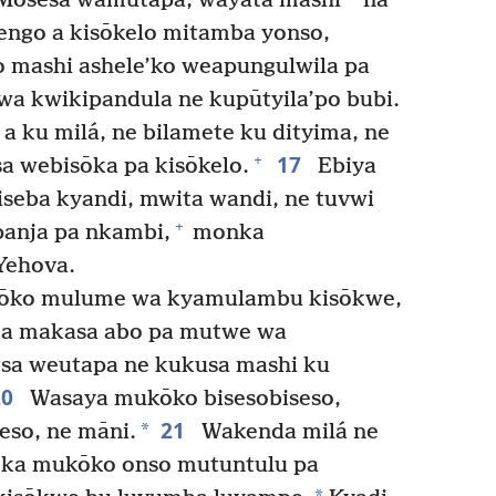
Mosesa wamutapa, wayata mashi
na
ngo a kisōkelo mitamba yonso,
no mashi ashele’ko weapungulwila pa
wa kwikipandula ne kupūtyila’po bubi.
 ku milá, ne bilamete ku dityima, ne
17
+
sa webisōka pa kisōkelo.
Ebiya
seba kyandi, mwita wandi, ne tuvwi
+
panja pa nkambi,
monka
Yehova.
ōko mulume wa kyamulambu kisōkwe,
ka makasa abo pa mutwe wa
sa weutapa ne kukusa mashi ku
20
Wasaya mukōko bisesobiseso,
21
*
eso, ne māni.
Wakenda milá ne
ka mukōko onso mutuntulu pa