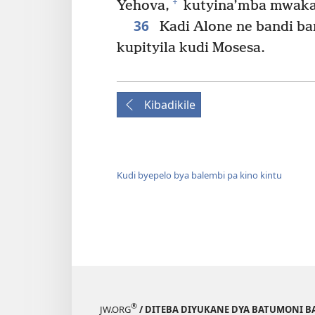
+
Yehova,
kutyina’mba mwaka
36
Kadi Alone ne bandi b
kupityila kudi Mosesa.
Kibadikile
Kudi byepelo bya balembi pa kino kintu
®
JW.ORG
/ DITEBA DIYUKANE DYA BATUMONI B