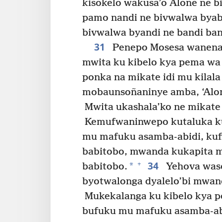
kisōkelo wakusa’o Alone ne b
pamo nandi ne bivwalwa bya
bivwalwa byandi ne bandi ba
31
Penepo Mosesa wanena 
mwita ku kibelo kya pema wa
ponka na mikate idi mu kila
mobaunsoñaninye amba, ‘Alon
Mwita ukashala’ko ne mikate
Kemufwaninwepo kutaluka ku
mu mafuku asamba-abidi, kuf
babitobo, mwanda kukapita m
34
+
*
babitobo.
Yehova waso
byotwalonga dyalelo’bi mwan
Mukekalanga ku kibelo kya 
bufuku mu mafuku asamba-ab