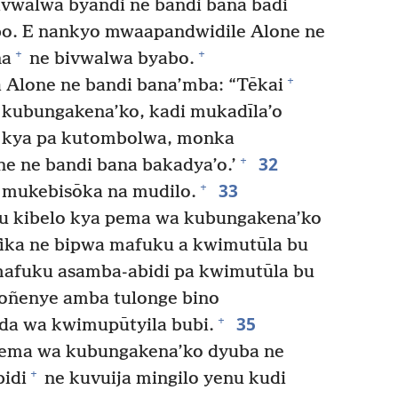
ivwalwa byandi ne bandi bana badi
bo. E nankyo mwaapandwidile Alone ne
+
+
na
ne bivwalwa byabo.
+
Alone ne bandi bana’mba: “Tēkai
 kubungakena’ko, kadi mukadīla’o
la kya pa kutombolwa, monka
32
+
e ne bandi bana bakadya’o.’
33
+
 mukebisōka na mudilo.
 kibelo kya pema wa kubungakena’ko
ika ne bipwa mafuku a kwimutūla bu
afuku asamba-abidi pa kwimutūla bu
ñenye amba tulonge bino
35
+
da wa kwimupūtyila bubi.
pema wa kubungakena’ko dyuba ne
+
idi
ne kuvuija mingilo yenu kudi