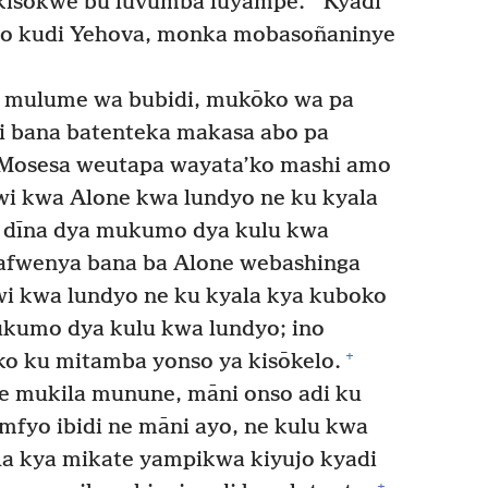
*
kisōkwe bu luvumba luyampe.
Kyadi
o kudi Yehova, monka mobasoñaninye
 mulume wa bubidi, mukōko wa pa
i bana batenteka makasa abo pa
Mosesa weutapa wayata’ko mashi amo
wi kwa Alone kwa lundyo ne ku kyala
 dīna dya mukumo dya kulu kwa
fwenya bana ba Alone webashinga
wi kwa lundyo ne ku kyala kya kuboko
ukumo dya kulu kwa lundyo; ino
+
ko ku mitamba yonso ya kisōkelo.
e mukila munune, māni onso adi ku
 mfyo ibidi ne māni ayo, ne kulu kwa
a kya mikate yampikwa kiyujo kyadi
+