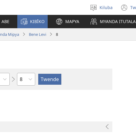
Kiluba
Tw
Tonga
(o
Ludimi
n
E ABE
KIBĪKO
MAPYA
MYANDA ITUTALA
w
nda Mipya
Bene Levi
8
Shapita