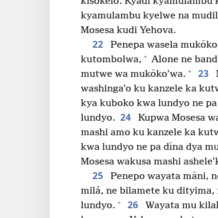
kisōkelo. Kyadi kyamulambu 
kyamulambu kyelwe na mudil
Mosesa kudi Yehova.
22
Penepa wasela mukōko
+
kutombolwa,
Alone ne band
23
+
mutwe wa mukōko’wa.
washinga’o ku kanzele ka kut
kya kuboko kwa lundyo ne pa
24
lundyo.
Kupwa Mosesa wa
mashi amo ku kanzele ka kut
kwa lundyo ne pa dīna dya m
Mosesa wakusa mashi ashele’
25
Penepo wayata māni, n
milá, ne bilamete ku dityima,
26
+
lundyo.
Wayata mu kilal