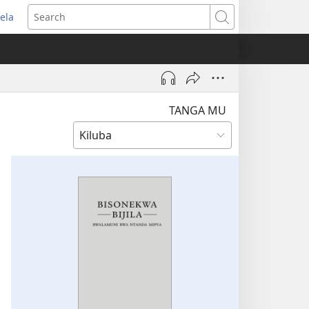
ela
pens
Search
ew
indow)
TANGA MU