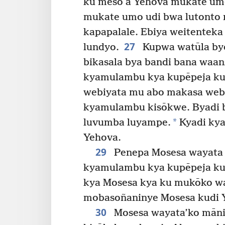
ku meso a Yehova mukate umo
mukate umo udi bwa lutonto 
kapapalale. Ebiya weitenteka
27
lundyo.
Kupwa watūla byo
bikasala bya bandi bana waan
kyamulambu kya kupēpeja ku
webiyata mu abo makasa webi
kyamulambu kisōkwe. Byadi 
*
luvumba luyampe.
Kyadi kya
Yehova.
29
Penepa Mosesa wayata 
kyamulambu kya kupēpeja ku
kya Mosesa kya ku mukōko w
mobasoñaninye Mosesa kudi 
30
Mosesa wayata’ko māni