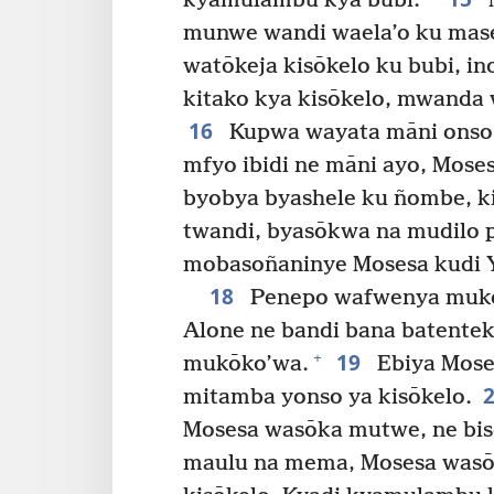
kyamulambu kya bubi.
munwe wandi waela’o ku mase
watōkeja kisōkelo ku bubi, i
kitako kya kisōkelo, mwanda 
16
Kupwa wayata māni onso a
mfyo ibidi ne māni ayo, Mose
byobya byashele ku ñombe, ki
twandi, byasōkwa na mudilo 
mobasoñaninye Mosesa kudi 
18
Penepo wafwenya muk
Alone ne bandi bana batente
19
+
mukōko’wa.
Ebiya Mose
mitamba yonso ya kisōkelo.
Mosesa wasōka mutwe, ne bis
maulu na mema, Mosesa wasō