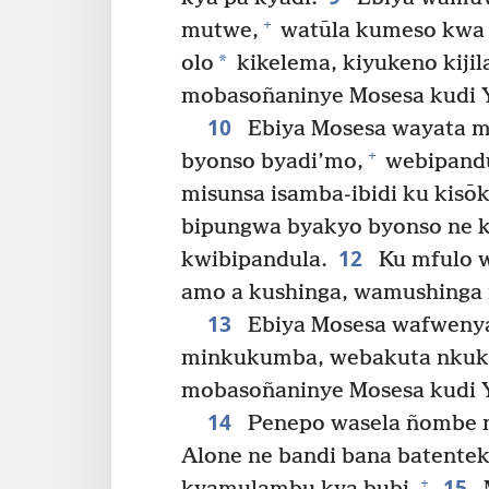
+
mutwe,
watūla kumeso kwa 
*
olo
kikelema, kiyukeno kijil
mobasoñaninye Mosesa kudi 
10
Ebiya Mosesa wayata mā
+
byonso byadi’mo,
webipandu
misunsa isamba-ibidi ku kisō
bipungwa byakyo byonso ne k
12
kwibipandula.
Ku mfulo 
amo a kushinga, wamushinga
13
Ebiya Mosesa wafwenya
minkukumba, webakuta nkuk
mobasoñaninye Mosesa kudi 
14
Penepo wasela ñombe 
Alone ne bandi bana batent
15
+