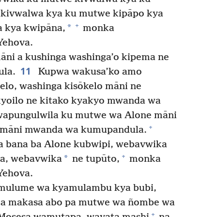
kivwalwa kya ku mutwe kipāpo kya
+
*
a kya kwipāna,
monka
Yehova.
ni a kushinga washinga’o kipema ne
11
la.
Kupwa wakusa’ko amo
kelo, washinga kisōkelo māni ne
yoilo ne kitako kyakyo mwanda wa
wapungulwila ku mutwe wa Alone māni
+
 māni mwanda wa kumupandula.
 bana ba Alone kubwipi, webavwika
+
*
a, webavwika
ne tupūto,
monka
Yehova.
mulume wa kyamulambu kya bubi,
eka makasa abo pa mutwe wa ñombe wa
+