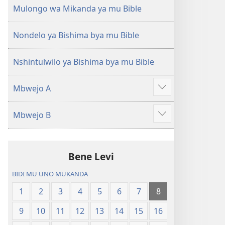
(Mulupulwe
Ntanda
Mulongo wa Mikanda ya mu Bible
mu
Mipya
2018)
(Mulupulwe
Nondelo ya Bishima bya mu Bible
mu
2018)
Nshintulwilo ya Bishima bya mu Bible
Mbwejo A
Show
more
Mbwejo B
Show
more
Bene Levi
BIDI MU UNO MUKANDA
1
2
3
4
5
6
7
8
9
10
11
12
13
14
15
16