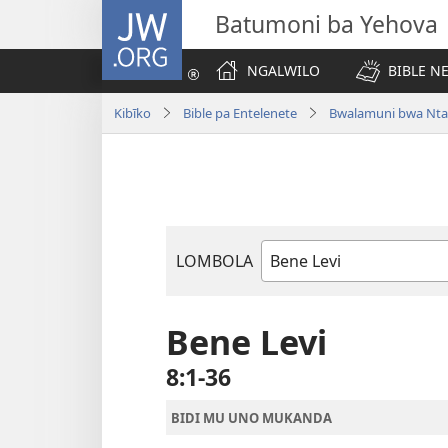
JW.ORG
Batumoni ba Yehova
NGALWILO
BIBLE N
Kibīko
Bible pa Entelenete
Bwalamuni bwa Nta
LOMBOLA
Mukanda
wa
mu
Bene Levi
Bible
8:1-36
BIDI MU UNO MUKANDA