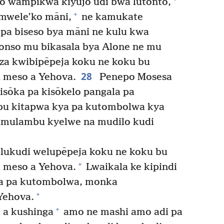
 wampikwa kiyujo udi bwa lutonto,
+
mwele’ko māni,
ne kamukate
 pa biseso bya māni ne kulu kwa
nso mu bikasala bya Alone ne mu
za kwibipēpeja koku ne koku bu
28
 meso a Yehova.
Penepo Mosesa
sōka pa kisōkelo pangala pa
bu kitapwa kya pa kutombolwa kya
mulambu kyelwe na mudilo kudi
lukudi welupēpeja koku ne koku bu
+
 meso a Yehova.
Lwaikala ke kipindi
a pa kutombolwa, monka
+
Yehova.
+
 a kushinga
amo ne mashi amo adi pa