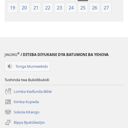
2018)
(Mulupulwe
19
20
21
22
23
24
25
26
27
mu
2018)
®
JW.ORG
/ DITEBA DIYUKANE DYA BATUMONI BA YEHOVA
Tonga Mumwekelo
Tushinda twa Bukidibukidi
Lomba Kwifunda Bible
Kimba Kupwila
(opens
new
Sokola Kitango
(opens
window)
new
Bipya Byatūlwa’po
window)