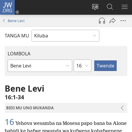
JW.ORG
Twela
(opens
Shinta
Kukimba
LO
new
ludimi
pa
NT
Bene Levi
window)
lwa
JW.ORG
diteba
TANGA MU
LOMBOLA
Shapita
Mukanda
wa
mu
Bene Levi
Bible
16:1-34
BIDI MU UNO MUKANDA
16
Yehova wesamba na Mosesa papo bana ba Alone
babidi ke bafwe mwanda wa kufwena kobafwenene