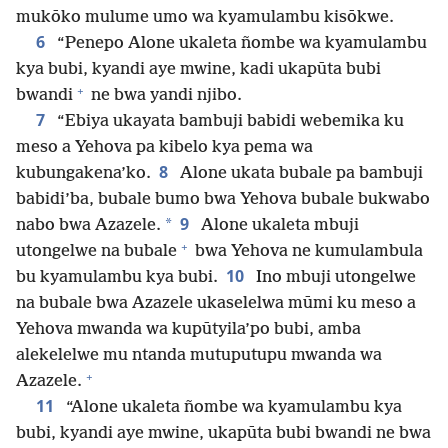
mukōko mulume umo wa kyamulambu kisōkwe.
6
“Penepo Alone ukaleta ñombe wa kyamulambu
kya bubi, kyandi aye mwine, kadi ukapūta bubi
+
bwandi
ne bwa yandi njibo.
7
“Ebiya ukayata bambuji babidi webemika ku
meso a Yehova pa kibelo kya pema wa
8
kubungakena’ko.
Alone ukata bubale pa bambuji
babidi’ba, bubale bumo bwa Yehova bubale bukwabo
9
*
nabo bwa Azazele.
Alone ukaleta mbuji
+
utongelwe na bubale
bwa Yehova ne kumulambula
10
bu kyamulambu kya bubi.
Ino mbuji utongelwe
na bubale bwa Azazele ukaselelwa mūmi ku meso a
Yehova mwanda wa kupūtyila’po bubi, amba
alekelelwe mu ntanda mutuputupu mwanda wa
+
Azazele.
11
“Alone ukaleta ñombe wa kyamulambu kya
bubi, kyandi aye mwine, ukapūta bubi bwandi ne bwa