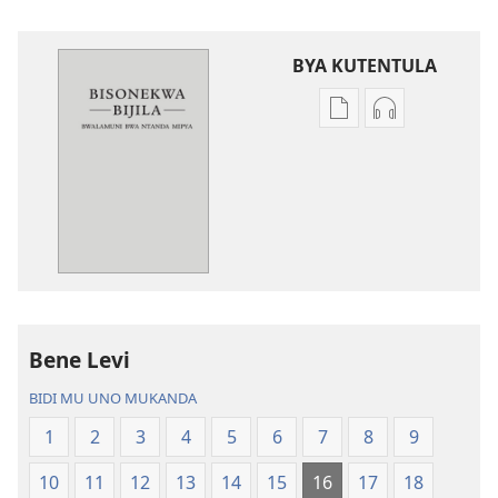
BYA KUTENTULA
Miswelo
Miswelo
ya
ya
mwa
mwa
kutentwila
kutentwila
mabuku
myanda
malembe
ikwetwe
Bisonekwa
ku
Bijila
mawi
—
Bisonekwa
Bene Levi
Bwalamuni
Bijila
bwa
—
BIDI MU UNO MUKANDA
Ntanda
Bwalamuni
1
2
3
4
5
6
7
8
9
Mipya
bwa
(Mulupulwe
Ntanda
10
11
12
13
14
15
16
17
18
mu
Mipya