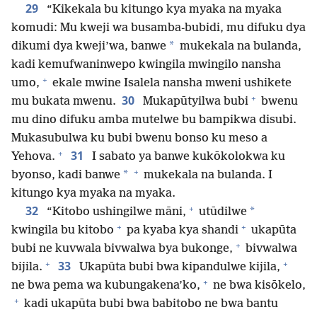
29
“Kikekala bu kitungo kya myaka na myaka
komudi: Mu kweji wa busamba-bubidi, mu difuku dya
*
dikumi dya kweji’wa, banwe
mukekala na bulanda,
kadi kemufwaninwepo kwingila mwingilo nansha
+
umo,
ekale mwine Isalela nansha mweni ushikete
+
30
mu bukata mwenu.
Mukapūtyilwa bubi
bwenu
mu dino difuku amba mutelwe bu bampikwa disubi.
Mukasubulwa ku bubi bwenu bonso ku meso a
+
31
Yehova.
I sabato ya banwe kukōkolokwa ku
+
*
byonso, kadi banwe
mukekala na bulanda. I
kitungo kya myaka na myaka.
+
32
*
“Kitobo ushingilwe māni,
utūdilwe
+
+
kwingila bu kitobo
pa kyaba kya shandi
ukapūta
+
bubi ne kuvwala bivwalwa bya bukonge,
bivwalwa
+
+
33
bijila.
Ukapūta bubi bwa kipandulwe kijila,
+
ne bwa pema wa kubungakena’ko,
ne bwa kisōkelo,
+
kadi ukapūta bubi bwa babitobo ne bwa bantu