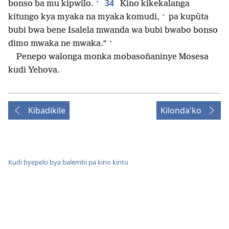
+
34
bonso ba mu kipwilo.
Kino kikekalanga
+
kitungo kya myaka na myaka komudi,
pa kupūta
bubi bwa bene Isalela mwanda wa bubi bwabo bonso
+
dimo mwaka ne mwaka.”
Penepo walonga monka mobasoñaninye Mosesa
kudi Yehova.
Kibadikile
Kilonda'ko
Kudi byepelo bya balembi pa kino kintu