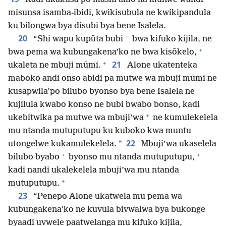
misunsa isamba-ibidi, kwikisubula ne kwikipandula
ku bilongwa bya disubi bya bene Isalela.
+
20
“Shi wapu kupūta bubi
bwa kifuko kijila, ne
+
bwa pema wa kubungakena’ko ne bwa kisōkelo,
+
21
ukaleta ne mbuji mūmi.
Alone ukatenteka
maboko andi onso abidi pa mutwe wa mbuji mūmi ne
kusapwila’po bilubo byonso bya bene Isalela ne
kujilula kwabo konso ne bubi bwabo bonso, kadi
+
ukebitwika pa mutwe wa mbuji’wa
ne kumulekelela
mu ntanda mutuputupu ku kuboko kwa muntu
22
*
utongelwe kukamulekelela.
Mbuji’wa ukaselela
+
+
bilubo byabo
byonso mu ntanda mutuputupu,
kadi nandi ukalekelela mbuji’wa mu ntanda
+
mutuputupu.
23
“Penepo Alone ukatwela mu pema wa
kubungakena’ko ne kuvūla bivwalwa bya bukonge
byaadi uvwele paatwelanga mu kifuko kijila,