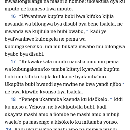
mwaalongelanga na mashi a ñombe; ukeakusa dya ku
mpūto ne kumeso kwa mpūto.
16
“Ufwaninwe kupūta bubi bwa kifuko kijila
mwanda wa bilongwa bya disubi bya bene Isalela, ne
+
mwanda wa kujilula ne bubi bwabo,
kadi ye
byafwaninwe kulongela ne pema wa
kubungakena’ko, udi mu bukata mwabo mu bilongwa
byabo bya disubi.
17
“Kekwakekala muntu nansha umo mu pema
wa kubungakena’ko tamba kitatyi kyatwela kupūta
bubi mu kifuko kijila kufika ne byatamba’mo.
+
Ukapūta bubi bwandi aye mwine ne bwa yandi njibo
+
ne bwa kipwilo kyonso kya Isalela.
+
18
“Penepa ukatamba kaenda ku kisōkelo,
kidi
ku meso a Yehova, ne kwikipūtyila bubi, kadi
ukayata mashi amo a ñombe ne mashi amo a mbuji
waela’o pa masengo a kisōkelo ku mitamba yonso.
19
Kadi ukakusa’po mashi amo na munwe wandi