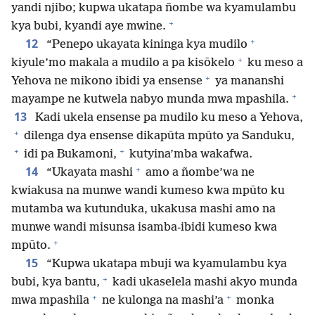
yandi njibo; kupwa ukatapa ñombe wa kyamulambu
+
kya bubi, kyandi aye mwine.
+
12
“Penepo ukayata kininga kya mudilo
+
kiyule’mo makala a mudilo a pa kisōkelo
ku meso a
+
Yehova ne mikono ibidi ya ensense
ya mananshi
+
mayampe ne kutwela nabyo munda mwa mpashila.
13
Kadi ukela ensense pa mudilo ku meso a Yehova,
+
dilenga dya ensense dikapūta mpūto ya Sanduku,
+
+
idi pa Bukamoni,
kutyina’mba wakafwa.
+
14
“Ukayata mashi
amo a ñombe’wa ne
kwiakusa na munwe wandi kumeso kwa mpūto ku
mutamba wa kutunduka, ukakusa mashi amo na
munwe wandi misunsa isamba-ibidi kumeso kwa
+
mpūto.
15
“Kupwa ukatapa mbuji wa kyamulambu kya
+
bubi, kya bantu,
kadi ukaselela mashi akyo munda
+
+
mwa mpashila
ne kulonga na mashi’a
monka