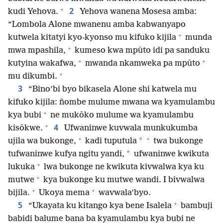
+
2
kudi Yehova.
Yehova wanena Mosesa amba:
“Lombola Alone mwanenu amba kabwanyapo
+
kutwela kitatyi kyo-kyonso mu kifuko kijila
munda
+
mwa mpashila,
kumeso kwa mpūto idi pa sanduku
+
+
kutyina wakafwa,
mwanda nkamweka pa mpūto
+
mu dikumbi.
3
“Bino’bi byo bikasela Alone shi katwela mu
kifuko kijila: ñombe mulume mwana wa kyamulambu
+
kya bubi
ne mukōko mulume wa kyamulambu
+
4
kisōkwe.
Ufwaninwe kuvwala munkukumba
+
+
*
ujila wa bukonge,
kadi tuputula
twa bukonge
*
tufwaninwe kufya ngitu yandi,
ufwaninwe kwikuta
+
lukuka
lwa bukonge ne kwikuta kivwalwa kya ku
+
mutwe
kya bukonge ku mutwe wandi. I bivwalwa
+
+
bijila.
Ukoya mema
wavwala’byo.
+
5
“Ukayata ku kitango kya bene Isalela
bambuji
babidi balume bana ba kyamulambu kya bubi ne