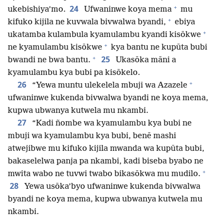
+
24
ukebishiya’mo.
Ufwaninwe koya mema
mu
+
kifuko kijila ne kuvwala bivwalwa byandi,
ebiya
+
ukatamba kulambula kyamulambu kyandi kisōkwe
+
ne kyamulambu kisōkwe
kya bantu ne kupūta bubi
+
25
bwandi ne bwa bantu.
Ukasōka māni a
kyamulambu kya bubi pa kisōkelo.
+
26
“Yewa muntu ulekelela mbuji wa Azazele
ufwaninwe kukenda bivwalwa byandi ne koya mema,
kupwa ubwanya kutwela mu nkambi.
27
“Kadi ñombe wa kyamulambu kya bubi ne
mbuji wa kyamulambu kya bubi, benē mashi
atwejibwe mu kifuko kijila mwanda wa kupūta bubi,
bakaselelwa panja pa nkambi, kadi biseba byabo ne
+
mwita wabo ne tuvwi twabo bikasōkwa mu mudilo.
28
Yewa usōka’byo ufwaninwe kukenda bivwalwa
byandi ne koya mema, kupwa ubwanya kutwela mu
nkambi.