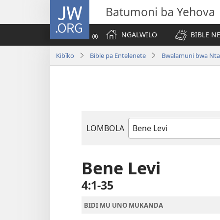
JW.ORG
Batumoni ba Yehova
NGALWILO
BIBLE N
Kibīko
Bible pa Entelenete
Bwalamuni bwa Nta
LOMBOLA
Mukanda
wa
mu
Bene Levi
Bible
4:1-35
BIDI MU UNO MUKANDA