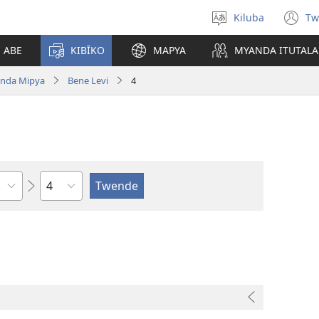
Kiluba
Tw
Tonga
(o
Ludimi
n
E ABE
KIBĪKO
MAPYA
MYANDA ITUTALA
w
nda Mipya
Bene Levi
4
Shapita