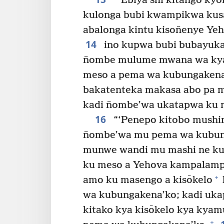
“‘Ebiya shi kitango kyo
kulonga bubi kwampikwa kus
abalonga kintu kisoñenye Ye
14
ino kupwa bubi bubayuka
ñombe mulume mwana wa kya
meso a pema wa kubungakena
bakatenteka makasa abo pa 
kadi ñombe’wa ukatapwa ku 
16
“‘Penepo kitobo mushi
ñombe’wa mu pema wa kubun
munwe wandi mu mashi ne kuk
ku meso a Yehova kampalampa
+
amo ku masengo a kisōkelo
wa kubungakena’ko; kadi uka
kitako kya kisōkelo kya kyam
+