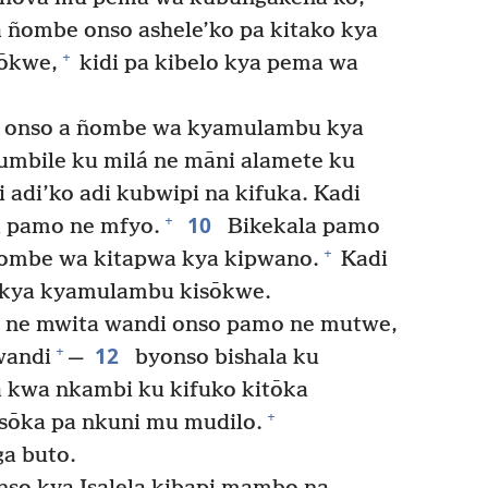
 ñombe onso ashele’ko pa kitako kya
+
sōkwe,
kidi pa kibelo kya pema wa
i onso a ñombe wa kyamulambu kya
umbile ku milá ne māni alamete ku
 adi’ko adi kubwipi na kifuka. Kadi
10
+
a pamo ne mfyo.
Bikekala pamo
+
ñombe wa kitapwa kya kipwano.
Kadi
o kya kyamulambu kisōkwe.
e ne mwita wandi onso pamo ne mutwe,
12
+
wandi
—
byonso bishala ku
 kwa nkambi ku kifuko kitōka
+
sōka pa nkuni mu mudilo.
a buto.