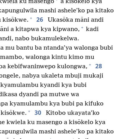
kwiela ku masengo
a kisōkelo kya
apungulwila mashi ashele’ko pa kitako
26
+
 kisōkwe.
Ukasōka māni andi
+
āni a kitapwa kya kipwano,
kadi
andi, nabo bukamulekelwa.
 mu bantu ba ntanda’ya walonga bubi
 mambo, walonga kintu kimo mu
28
+
ba kebifwaninwepo kulongwa,
ongele, nabya ukaleta mbuji mukaji
kyamulambu kyandi kya bubi
dikasa dyandi pa mutwe wa
pa kyamulambu kya bubi pa kifuko
30
+
kisōkwe.
Kitobo ukayata’ko
e kwiela ku masengo a kisōkelo kya
apungulwila mashi ashele’ko pa kitako