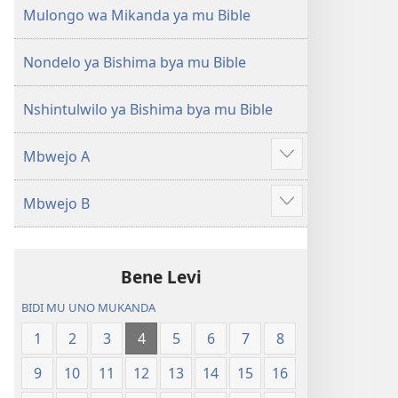
(Mulupulwe
Ntanda
Mulongo wa Mikanda ya mu Bible
mu
Mipya
2018)
(Mulupulwe
Nondelo ya Bishima bya mu Bible
mu
2018)
Nshintulwilo ya Bishima bya mu Bible
Mbwejo A
Show
more
Mbwejo B
Show
more
Bene Levi
BIDI MU UNO MUKANDA
1
2
3
4
5
6
7
8
9
10
11
12
13
14
15
16