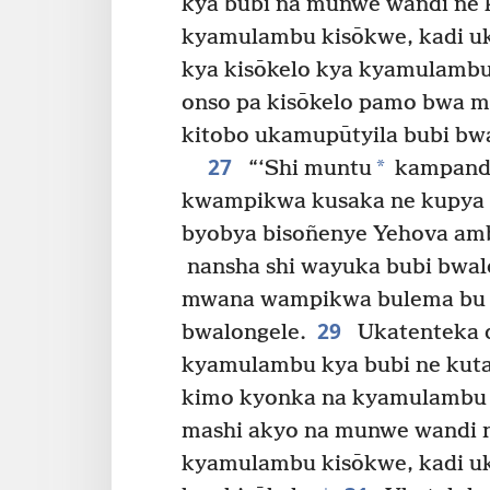
kya bubi na munwe wandi ne 
kyamulambu kisōkwe, kadi uk
kya kisōkelo kya kyamulambu
onso pa kisōkelo pamo bwa m
kitobo ukamupūtyila bubi bw
27
*
“‘Shi muntu
kampanda
kwampikwa kusaka ne kupya
byobya bisoñenye Yehova am
nansha shi wayuka bubi bwal
mwana wampikwa bulema bu 
29
bwalongele.
Ukatenteka 
kyamulambu kya bubi ne kuta
kimo kyonka na kyamulambu 
mashi akyo na munwe wandi n
kyamulambu kisōkwe, kadi uk