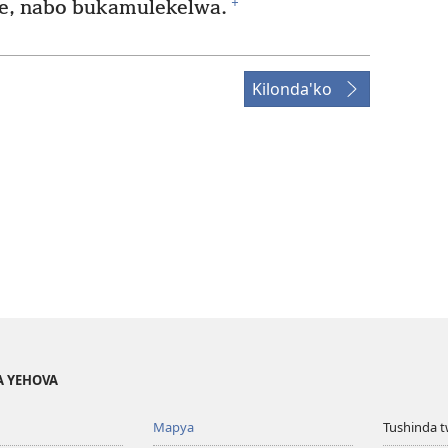
+
e, nabo bukamulekelwa.
Kilonda'ko
A YEHOVA
Mapya
Tushinda t