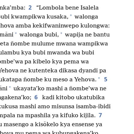
2
nka’mba:
“Lombola bene Isalela
+
ubi kwampikwa kusaka,
walonga
ehova amba kekifwaninwepo kulongwa:
+
+
 māni
walonga bubi,
wapija ne bantu
uleta ñombe mulume mwana wampikwa
ulambu kya bubi mwanda wa bubi
ombe’wa pa kibelo kya pema wa
ehova ne kutenteka dikasa dyandi pa
5
+
katapa ñombe ku meso a Yehova.
+
āni
ukayata’ko mashi a ñombe’wa ne
6
gakena’ko;
kadi kitobo ukatubika
kukusa mashi amo misunsa isamba-ibidi
7
ala na mpashila ya kifuko kijila.
 masengo a kisōkelo kya ensense ya
ehova mu pema wa kubungakena’ko,