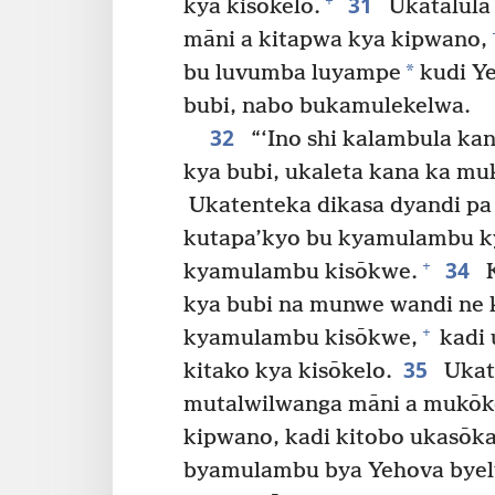
31
+
kya kisōkelo.
Ukatalula
māni a kitapwa kya kipwano,
*
bu luvumba luyampe
kudi Ye
bubi, nabo bukamulekelwa.
32
“‘Ino shi kalambula k
kya bubi, ukaleta kana ka m
Ukatenteka dikasa dyandi p
kutapa’kyo bu kyamulambu ky
34
+
kyamulambu kisōkwe.
K
kya bubi na munwe wandi ne 
+
kyamulambu kisōkwe,
kadi 
35
kitako kya kisōkelo.
Ukat
mutalwilwanga māni a mukō
kipwano, kadi kitobo ukasōka
byamulambu bya Yehova byel