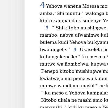
4
Yehova wanena Mosesa mo
*
amba, ‘Shi muntu
walonga b
kintu kampanda kisoñenye Y
3
“‘Shi kitobo mushingwe
mambo, nabya ufwaninwe k
bulema kudi Yehova bu kyam
4
+
bwalongele.
Ukaselela ñ
+
kubungakena’ko
ku meso a Y
mutwe wa ñombe’wa, kupwa u
Penepo kitobo mushingwe m
kwiatweja mu pema wa kubun
+
munwe wandi mu mashi
ne 
+
ku meso a Yehova kampalamp
Kitobo ukela ne mashi amo ku
+
mananshi,
kidi ku meso a Y