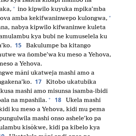
nso kya Isalela kibapi mambo na
+
aka,
ino kipwilo kuyuka mpika’mba
+
hova amba kekifwaninwepo kulongwa,
na, nabya kipwilo kifwaninwe kuleta
mulambu kya bubi ne kumuselela ku
15
’ko.
Bakulumpe ba kitango
mutwe wa ñombe’wa ku meso a Yehova,
meso a Yehova.
ngwe māni ukatweja mashi amo a
17
gakena’ko.
Kitobo ukatubika
usa mashi amo misunsa isamba-ibidi
18
+
la na mpashila.
Ukela mashi
kidi ku meso a Yehova, kidi mu pema
pungulwila mashi onso ashele’ko pa
ulambu kisōkwe, kidi pa kibelo kya