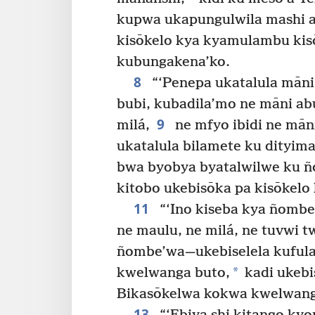
kupwa ukapungulwila mashi a
kisōkelo kya kyamulambu ki
kubungakena’ko.
8
“‘Penepa ukatalula mān
bubi, kubadila’mo ne māni ab
9
milá,
ne mfyo ibidi ne māni
ukatalula bilamete ku dityim
bwa byobya byatalwilwe ku 
kitobo ukebisōka pa kisōkel
11
“‘Ino kiseba kya ñomb
ne maulu, ne milá, ne tuvwi t
ñombe’wa—ukebiselela kufula
*
kwelwanga buto,
kadi ukebi
Bikasōkelwa kokwa kwelwang
13