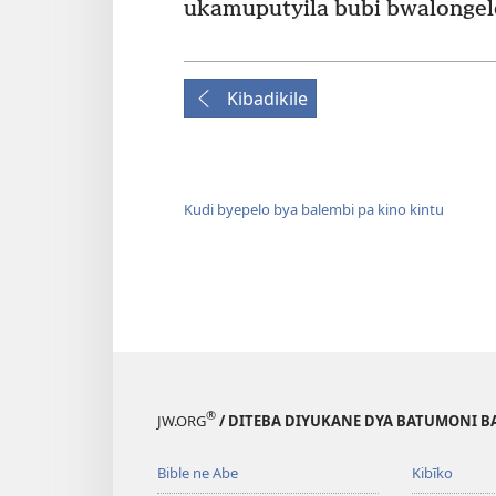
ukamupūtyila bubi bwalongel
Kibadikile
Kudi byepelo bya balembi pa kino kintu
®
JW.ORG
/ DITEBA DIYUKANE DYA BATUMONI B
Bible ne Abe
Kibīko