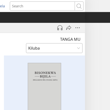
ela
pens
Search
ew
indow)
TANGA MU