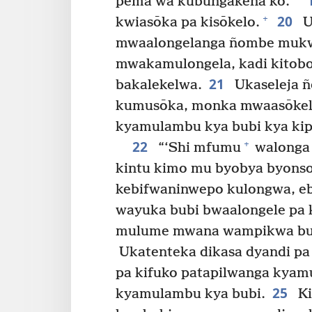
pema wa kubungakena’ko.
20
+
kwiasōka pa kisōkelo.
U
mwaalongelanga ñombe mukw
mwakamulongela, kadi kitobo
21
bakalekelwa.
Ukaseleja ñ
kumusōka, monka mwaasōkela
kyamulambu kya bubi kya kip
22
+
“‘Shi mfumu
walonga 
kintu kimo mu byobya byons
kebifwaninwepo kulongwa, e
wayuka bubi bwaalongele pa 
mulume mwana wampikwa bul
Ukatenteka dikasa dyandi p
pa kifuko patapilwanga kyam
25
kyamulambu kya bubi.
Ki