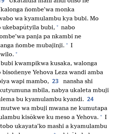
19
Ukatalula māni andi onso ne
kalonga ñombe’wa monka
abo wa kyamulambu kya bubi. Mo
+
 ukebapūtyila bubi,
nabo
ombe’wa panja pa nkambi ne
+
nga ñombe mubajinji.
I
+
wilo.
bubi kwampikwa kusaka, walonga
o bisoñenye Yehova Leza wandi amba
23
biya wapi mambo,
nansha shi
kutyumuna mbila, nabya ukaleta mbuji
24
ema bu kyamulambu kyandi.
a mutwe wa mbuji mwana ne kumutapa
+
ulambu kisōkwe ku meso a Yehova.
I
tobo ukayata’ko mashi a kyamulambu
+