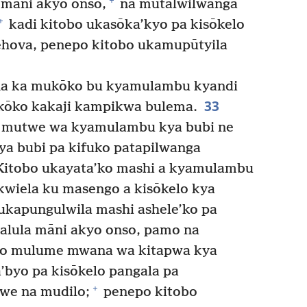
+
 māni akyo onso,
na mutalwilwanga
+
kadi kitobo ukasōka’kyo pa kisōkelo
hova, penepo kitobo ukamupūtyila
ana ka mukōko bu kyamulambu kyandi
33
ukōko kakaji kampikwa bulema.
a mutwe wa kyamulambu kya bubi ne
a bubi pa kifuko patapilwanga
itobo ukayata’ko mashi a kyamulambu
kwiela ku masengo a kisōkelo kya
ukapungulwila mashi ashele’ko pa
alula māni akyo onso, pamo na
ko mulume mwana wa kitapwa kya
’byo pa kisōkelo pangala pa
+
we na mudilo;
penepo kitobo