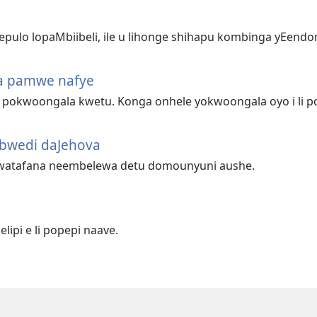
pulo lopaMbiibeli, ile u lihonge shihapu kombinga yEend
a pamwe nafye
a pokwoongala kwetu. Konga onhele yokwoongala oyo i li p
bwedi daJehova
kwatafana neembelewa detu domounyuni aushe.
ipi e li popepi naave.