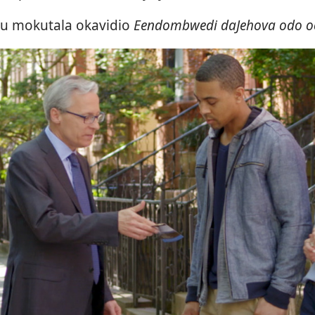
u mokutala okavidio
Eendombwedi daJehova odo oo