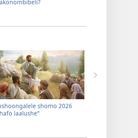
akonombibeli?
koshoongalele shomo 2026
Oshike hashi ni
hafo laalushe”
lOuhamba?