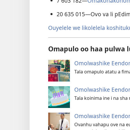
7 603 182
—
Omakonakonombi
20 635 015
—Ovo va li pEd
Ouyelele we likolelela koshitu
Omapulo oo haa pulwa 
Omolwashike Eendom
Tala omapulo atatu a fi
Omolwashike Eendom
Tala koinima ine i na sh
Omolwashike Eendom
Ovanhu vahapu ove na e