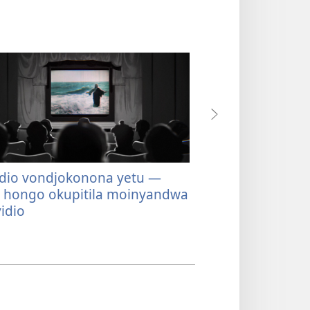
dio vondjokonona yetu —
Ouvidio vondjo
 hongo okupitila moinyandwa
MEPS
ohai tu kwa
idio
‘momalaka aesh