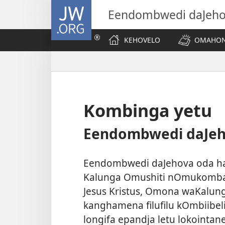
JW.ORG
Eendombwedi daJeh
KEHOVELO
OMAHON
Kombinga yetu
Eendombwedi daJeh
Eendombwedi daJehova oda ha
Kalunga Omushiti nOmukomb
Jesus Kristus, Omona waKalung
kanghamena filufilu kOmbiibeli.
longifa epandja letu lokointa