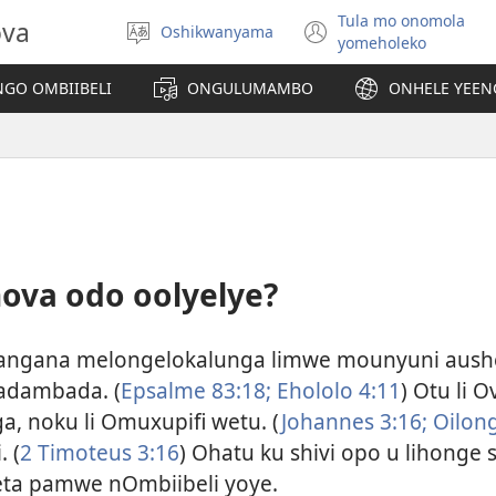
Tula mo onomola
ova
Oshikwanyama
Hoolola
(patulula
yomeholeko
elaka
epandja
lipe)
GO OMBIIBELI
ONGULUMAMBO
ONHELE YEE
ova odo oolyelye?
ngana melongelokalunga limwe mounyuni aushe.
adambada. (
Epsalme 83:18;
Ehololo 4:11
) Otu li 
a, noku li Omuxupifi wetu. (
Johannes 3:16;
Oilong
 (
2 Timoteus 3:16
) Ohatu ku shivi opo u lihonge s
neta pamwe nOmbiibeli yoye.