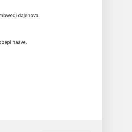
ombwedi daJehova.
opepi naave.