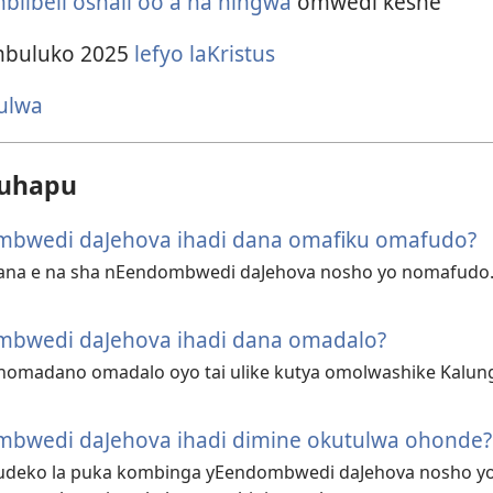
ibeli oshali oo a ha ningwa
omwedi keshe
imbuluko
2025
lefyo laKristus
kulwa
luhapu
bwedi daJehova ihadi dana omafiku omafudo?
mana e na sha nEendombwedi daJehova nosho yo nomafudo
bwedi daJehova ihadi dana omadalo?
a nomadano omadalo oyo tai ulike kutya omolwashike Kalunga
bwedi daJehova ihadi dimine okutulwa ohonde?
udeko la puka kombinga yEendombwedi daJehova nosho yo