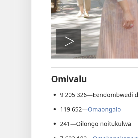
Dana
okavidio
Omivalu
9 205 326
—Eendombwedi da
119 652
—
Omaongalo
241
—Oilongo noitukulwa