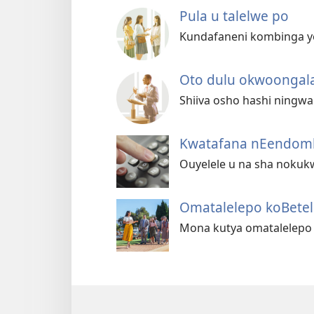
Pula u talelwe po
Kundafaneni kombinga ye
Oto dulu okwoongal
Shiiva osho hashi ningw
Kwatafana nEendom
Ouyelele u na sha noku
Omatalelepo koBetel
Mona kutya omatalelepo el