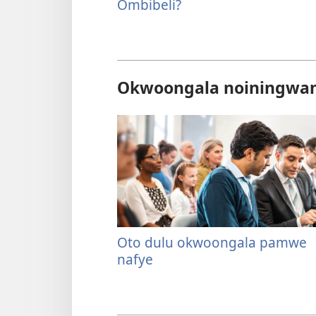
Ombibeli?
Okwoongala noiningwa
Oto dulu okwoongala pamwe
nafye