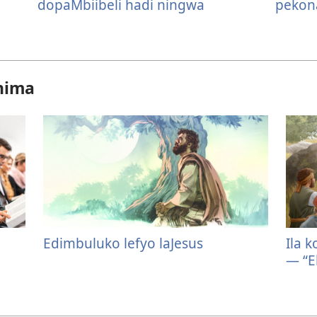
dopaMbiibeli hadi ningwa
pekon
nima
Edimbuluko lefyo laJesus
Ila 
— “E