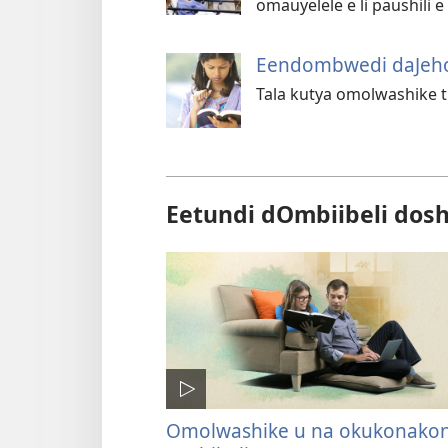
omauyelele e li paushili 
Eendombwedi daJehov
Tala kutya omolwashike t
Eetundi dOmbiibeli dosh
Omolwashike u na okukonako