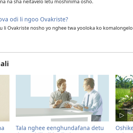
e na na sha neitavelo letu moshinima osho.
a odi li ngoo Ovakriste?
u li Ovakriste nosho yo nghee twa yooloka ko komalongelo
ali
na
Tala nghee eenghundafana detu
Oshik