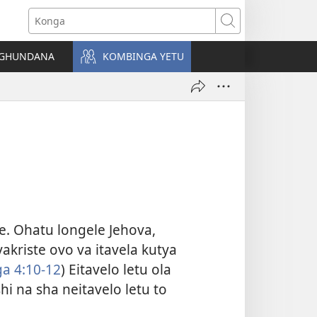
Konga
NGHUNDANA
KOMBINGA YETU
 Ohatu longele Jehova,
Ovakriste ovo va itavela kutya
a 4:10-12
) Eitavelo letu ola
hi na sha neitavelo letu to