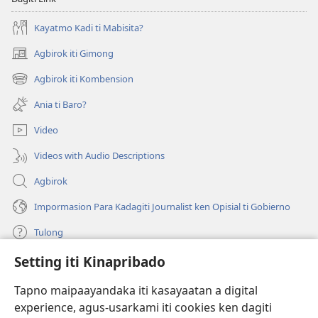
Kayatmo Kadi ti Mabisita?
Agbirok iti Gimong
(manglukat
iti
Agbirok iti Kombension
(manglukat
baro
iti
a
Ania ti Baro?
baro
window)
a
Video
window)
Videos with Audio Descriptions
Agbirok
Impormasion Para Kadagiti Journalist ken Opisial ti Gobierno
Tulong
Setting iti Kinapribado
Donasion
(manglukat
iti
Tapno maipaayandaka iti kasayaatan a digital
baro
experience, agus-usarkami iti cookies ken dagiti
Watchtower ONLINE A LIBRARIA
(manglukat
a