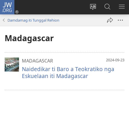
JW.ORG
Ag-
log
Baliwan
Agbirok
IPA
In
ti
iti
TI
Damdamag iti Tunggal Rehion
(manglukat
lengguahe
JW.ORG
PA
iti
ti
Madagascar
baro
site
a
window)
2024-09-23
MADAGASCAR
Naidedikar ti Baro a Teokratiko nga
Eskuelaan iti Madagascar