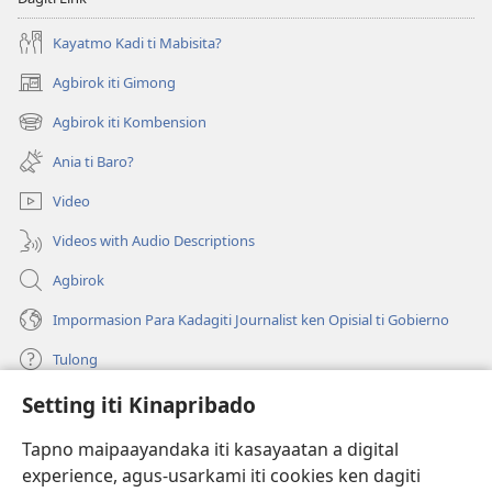
Kayatmo Kadi ti Mabisita?
Agbirok iti Gimong
(manglukat
iti
Agbirok iti Kombension
(manglukat
baro
iti
a
Ania ti Baro?
baro
window)
a
Video
window)
Videos with Audio Descriptions
Agbirok
Impormasion Para Kadagiti Journalist ken Opisial ti Gobierno
Tulong
Setting iti Kinapribado
Donasion
(manglukat
iti
Tapno maipaayandaka iti kasayaatan a digital
baro
experience, agus-usarkami iti cookies ken dagiti
Watchtower ONLINE A LIBRARIA
(manglukat
a