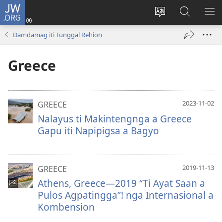
JW.ORG
Ag-
log
Baliwan
Agbirok
IPA
In
ti
iti
TI
Damdamag iti Tunggal Rehion
(manglukat
lengguahe
JW.ORG
PA
iti
ti
Greece
baro
site
a
window)
2023-11-02
GREECE
Nalayus ti Makintengnga a Greece
Gapu iti Napipigsa a Bagyo
2019-11-13
GREECE
Athens, Greece—2019 “Ti Ayat Saan a
Pulos Agpatingga”! nga Internasional a
Kombension