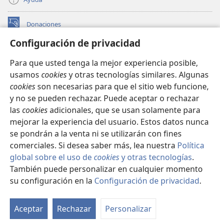
Donaciones
(abre
una
Configuración de privacidad
nueva
BIBLIOTECA EN LÍNEA Watchtower™
(abre
ventana)
Para que usted tenga la mejor experiencia posible,
una
®
JW Hub
usamos
cookies
y otras tecnologías similares. Algunas
nueva
(abre
ventana)
cookies
son necesarias para que el sitio web funcione,
una
®
JW Library
nueva
y no se pueden rechazar. Puede aceptar o rechazar
ventana)
las
cookies
adicionales, que se usan solamente para
Watchtower Library
mejorar la experiencia del usuario. Estos datos nunca
se pondrán a la venta ni se utilizarán con fines
comerciales. Si desea saber más, lea nuestra
Política
global sobre el uso de
cookies
y otras tecnologías
.
También puede personalizar en cualquier momento
Copyright
© 2026 Watch Tower Bible and Tract Society of Pennsylvania.
CONDICIONES DE USO
|
POLÍTICA DE PRIVACIDAD
|
su configuración en la
Configuración de privacidad
.
Mo
CONFIGURACIÓN DE PRIVACIDAD
ín
Aceptar
Rechazar
Personalizar