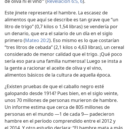
de oliva ni el vino’” (
Revelación 6:5, 6
).
Este jinete representa el hambre. La escasez de
alimentos que aquí se describe es tan grave que “un
litro de trigo” (0,7 kilos o 1,54 libras) se vendería por
un denario, que era el salario de un día en el siglo
primero (
Mateo 20:2
). Eso mismo es lo que costarían
“tres litros de cebada” (2,1 kilos o 4,63 libras), un cereal
considerado de menor calidad que el trigo. ¡Qué poco
sería eso para una familia numerosa! Luego se insta a
la gente a racionar el aceite de oliva y el vino,
alimentos básicos de la cultura de aquella época.
¿Existen pruebas de que el caballo negro esté
galopando desde 1914? Pues bien, en el siglo veinte,
unos 70 millones de personas murieron de hambre.
Un informe estima que cerca de 805 millones de
personas en el mundo —1 de cada 9— padecieron
hambre en el período comprendido entre el 2012 y
el 2014. Y otro estudio declara: “El hambre mata a más