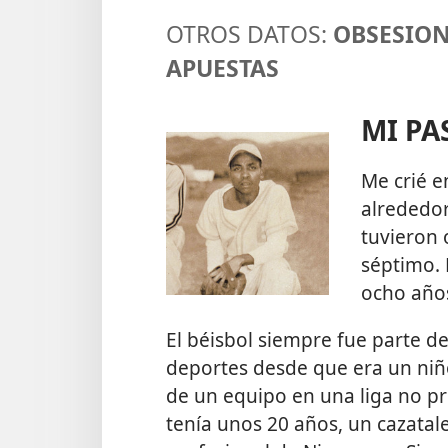
OTROS DATOS:
OBSESION
APUESTAS
MI PA
Me crié e
alrededor
tuvieron o
séptimo. 
ocho años
El béisbol siempre fue parte d
deportes desde que era un niñ
de un equipo en una liga no pr
tenía unos 20 años, un cazatal