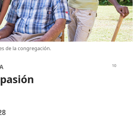
es de la congregación.
DA
 pasión
28