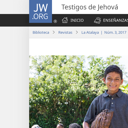
JW.ORG
Testigos de Jehová
INICIO
ENSEÑANZAS
Biblioteca
Revistas
La Atalaya | Núm. 3, 2017