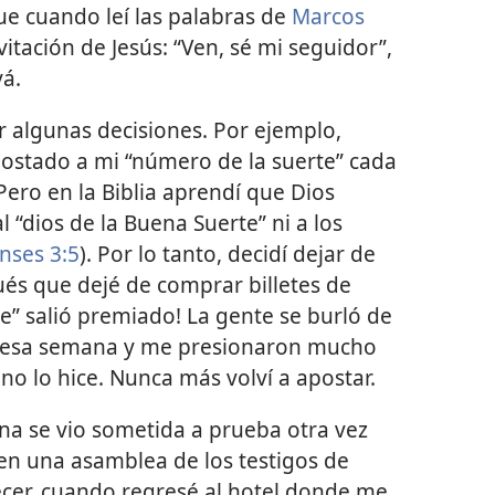
ue cuando leí las palabras de
Marcos
itación de Jesús: “Ven, sé mi seguidor”,
vá.
r algunas decisiones. Por ejemplo,
stado a mi “número de la suerte” cada
Pero en la Biblia aprendí que Dios
 “dios de la Buena Suerte” ni a los
nses 3:5
). Por lo tanto, decidí dejar de
és que dejé de comprar billetes de
te” salió premiado! La gente se burló de
 esa semana y me presionaron mucho
 no lo hice. Nunca más volví a apostar.
ana se vio sometida a prueba otra vez
 en una asamblea de los testigos de
ecer, cuando regresé al hotel donde me