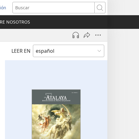
sión
Buscar
RE NOSOTROS
a
na)
LEER EN