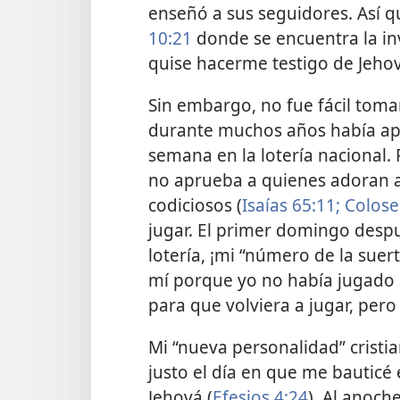
enseñó a sus seguidores. Así q
10:21
donde se encuentra la inv
quise hacerme testigo de Jeho
Sin embargo, no fue fácil toma
durante muchos años había apo
semana en la lotería nacional. 
no aprueba a quienes adoran al
codiciosos (
Isaías 65:11;
Colose
jugar. El primer domingo despu
lotería, ¡mi “número de la suer
mí porque yo no había jugado
para que volviera a jugar, pero
Mi “nueva personalidad” cristi
justo el día en que me bauticé
Jehová (
Efesios 4:24
). Al anoch