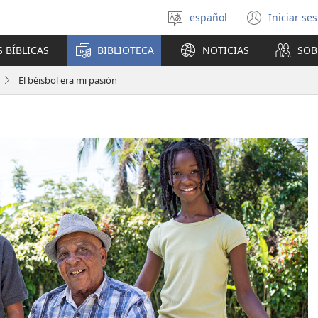
español
Iniciar se
Seleccionar
(abre
idioma
una
 BÍBLICAS
BIBLIOTECA
NOTICIAS
SOB
nuev
venta
El béisbol era mi pasión