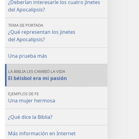
Los
Los
¿Deberían interesarle los cuatro jinetes
jinetes
jinetes
del Apocalipsis?
del Apocalipsis
del Apocalipsis
están cabalgando
están cabalgando
TEMA DE PORTADA
¿Qué representan los jinetes
del Apocalipsis?
Una prueba más
LA BIBLIA LES CAMBIÓ LA VIDA
El béisbol era mi pasión
EJEMPLOS DE FE
Una mujer hermosa
¿Qué dice la Biblia?
Más información en Internet