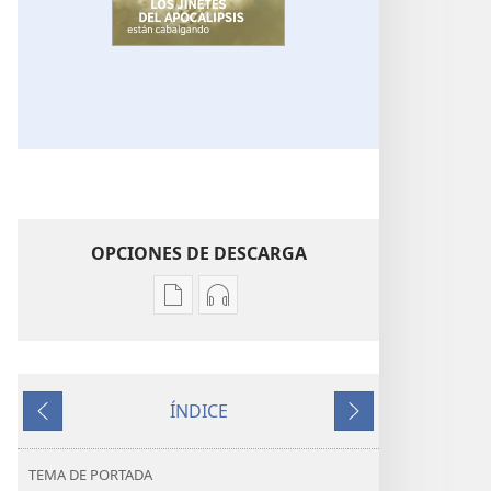
OPCIONES DE DESCARGA
Opciones
Opciones
de
de
descarga
descarga
de
de
ÍNDICE
publicaciones
audio
Anterior
Siguiente
LA
LA
ATALAYA
ATALAYA
TEMA DE PORTADA